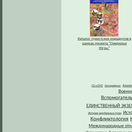
Каталог туристских маршрутов в
рамках проекта "Ожерелье
Югры"
Архе
CD и DVD
Автореферат
Военн
Вспомогател
ЕДИНСТВЕННЫЙ ЭКЗ
Ист
История зарубежных стран
Конфликтология
Международные от