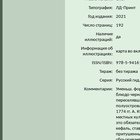
Типография:
ЛД-Принт
Год издания:
2021
Число страниц:
192
Наличие
да
иллюстраций:
Информация об
карта во вк
иллюстрациях:
ISSN/ISBN:
978-5-9416
Тираж:
без тиража
Серия:
Русский гид
Комментарии:
Уменьш. фор
блюдо черно
переселявш
полуострова
1774 гг. А
местных кул
это обязате
кефаль, ста
притушенны
сбрызгивает