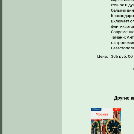
сочное и ду
белыми вина
Краснодарск
Включает о
флип-картой
Современное
Тамани; Ант
гастрономия
Севастополя
Цена:
386 руб. 00
Другие к