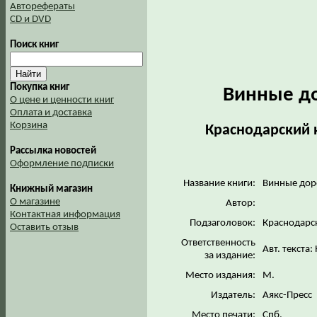
Авторефераты
CD и DVD
Поиск книг
Покупка книг
Винные до
О цене и ценности книг
Оплата и доставка
Корзина
Краснодарский к
Рассылка новостей
Оформление подписки
Название книги:
Винные дор
Книжный магазин
О магазине
Автор:
Контактная информация
Подзаголовок:
Краснодарск
Оставить отзыв
Ответственность
Авт. текста:
за издание:
Место издания:
М.
Издатель:
Аякс-Пресс
Место печати:
Спб.