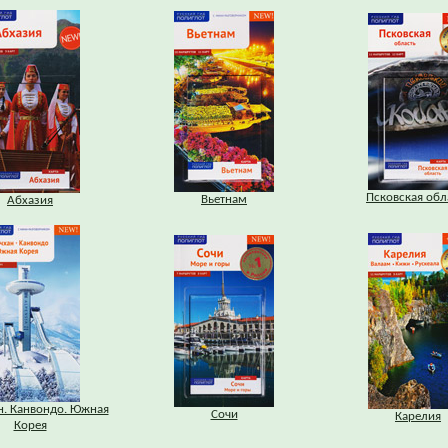
Псковская обл
Вьетнам
Абхазия
н. Канвондо. Южная
Сочи
Карелия
Корея