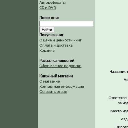
Авторефераты
CD и DVD
Поиск книг
Покупка книг
О цене и ценности книг
Оплата и доставка
Корзина
Рассылка новостей
Оформление подписки
Название 
Книжный магазин
Ав
О магазине
Контактная информация
Оставить отзыв
Ответстве
за из
Место из
Изд
Типог