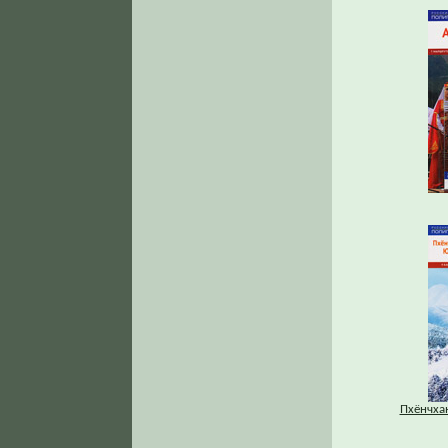
Пхёнчха