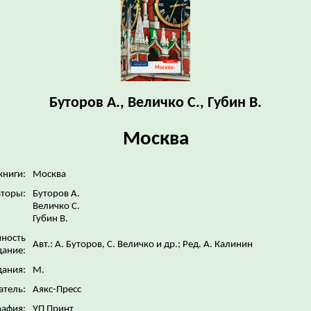
Буторов А., Величко С., Губин В.
Москва
книги:
Москва
торы:
Буторов А.
Величко С.
Губин В.
нность
Авт.: А. Буторов, С. Величко и др.; Ред. А. Калинин
дание:
дания:
М.
атель:
Аякс-Пресс
рафия:
УП Принт