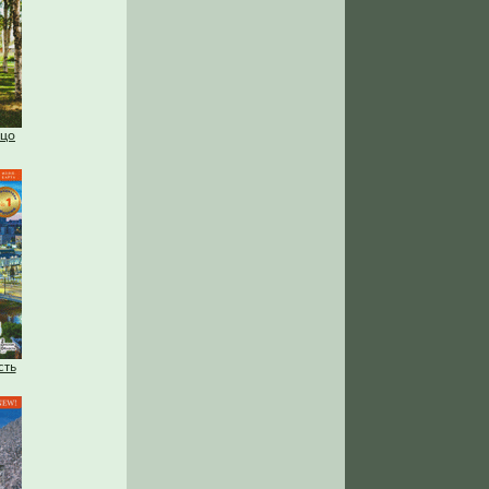
ьцо
сть