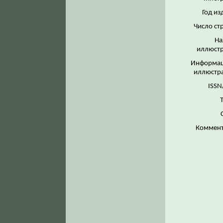
Год из
Число ст
На
иллюстр
Информац
иллюстр
ISSN
Коммент