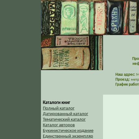
Про
неф
Наш адрес:
Мо
Проезд:
метр
График работ
Каталоги книг
Полный каталог
Датированный каталог
Тематический каталог
Каталог авторов
Букинистическое издание
Единственный экземпляр