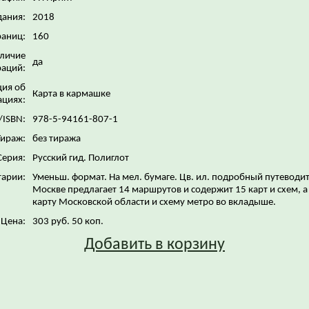
дания:
2018
раниц:
160
личие
да
аций:
ия об
Карта в кармашке
ациях:
/ISBN:
978-5-94161-807-1
Тираж:
без тиража
Серия:
Русский гид. Полиглот
арии:
Уменьш. формат. На мел. бумаге. Цв. ил. подробный путеводи
Москве предлагает 14 маршрутов и содержит 15 карт и схем, а
карту Московской области и схему метро во вкладыше.
Цена:
303 руб. 50 коп.
Добавить в корзину