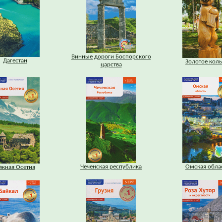
Винные дороги Боспорского
Дагестан
Золотое кол
царства
Чеченская республика
Омская обла
жная Осетия