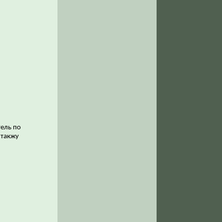
тель по
 такжу