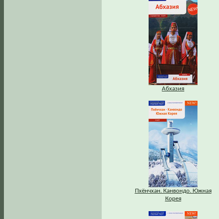
Абхазия
Пхёнчхан. Канвондо. Южная
Корея