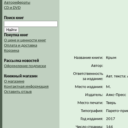
Авторефераты
CD и DVD
Поиск книг
Покупка книг
О цене и ценности книг
Оплата и доставка
Корзина
Название книги:
Крым
Рассылка новостей
Автор:
Оформление подписки
Ответственность
Книжный магазин
Авт. текста
за издание:
О магазине
Контактная информация
Место издания:
М.
Оставить отзыв
Издатель:
Аякс-Пресс
Место печати:
Тверь
Типография:
Парето-при
Год издания:
2017
Число страниц:
144