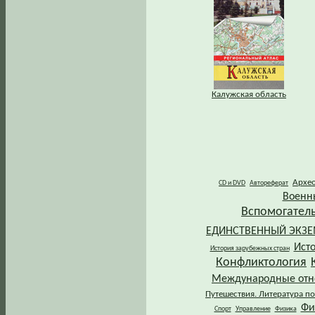
Калужская область
Архе
CD и DVD
Автореферат
Военн
Вспомогател
ЕДИНСТВЕННЫЙ ЭКЗ
Ист
История зарубежных стран
Конфликтология
Международные от
Путешествия. Литература по
Фи
Спорт
Управление
Физика