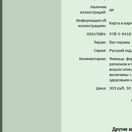
Наличие
да
иллюстраций:
Информация об
Карта в ка
иллюстрациях:
ISSN/ISBN:
978-5-9416
Тираж:
без тиража
Серия:
Русский гид
Комментарии:
Уменьш. фор
регионов и 
вошли опис
включены «
здоровьем и
Цена:
303 руб. 50
Другие к