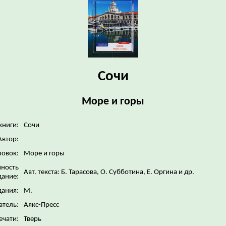
Сочи
Море и горы
книги:
Сочи
Автор:
ловок:
Море и горы
нность
Авт. текста: Б. Тарасова, О. Субботина, Е. Оргина и др.
дание:
дания:
М.
атель:
Аякс-Пресс
ечати:
Тверь