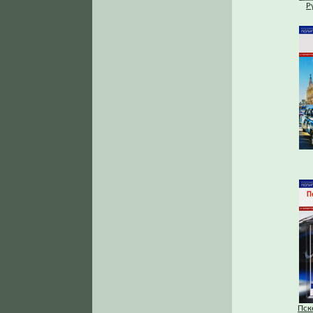
Р
Пск