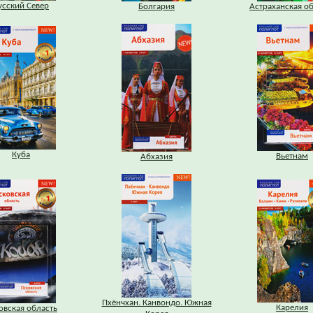
усский Север
Болгария
Астраханская о
Куба
Вьетнам
Абхазия
Пхёнчхан. Канвондо. Южная
Карелия
овская область