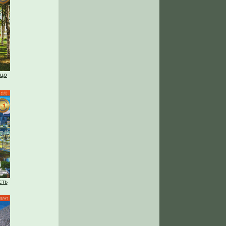
ьцо
сть