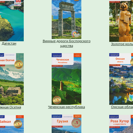
Винные дороги Боспорского
Дагестан
Золотое кол
царства
Чеченская республика
Омская обла
жная Осетия