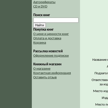
Авторефераты
CD и DVD
Поиск книг
Покупка книг
О цене и ценности книг
Оплата и доставка
Корзина
Рассылка новостей
Оформление подписки
Название 
Книжный магазин
О магазине
Контактная информация
Подзаго
Оставить отзыв
Ответстве
за из
Место из
Изд
Место п