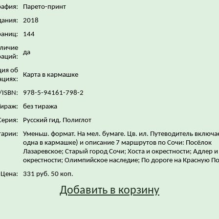
рафия:
Парето-принт
дания:
2018
раниц:
144
личие
да
аций:
ия об
Карта в кармашке
ациях:
/ISBN:
978-5-94161-798-2
Тираж:
без тиража
Серия:
Русский гид. Полиглот
арии:
Уменьш. формат. На мел. бумаге. Цв. ил. Путеводитель включае
одна в кармашке) и описание 7 маршрутов по Сочи: Посёлок
Лазаревское; Старый город Сочи; Хоста и окрестности; Адлер и
окрестности; Олимпийское наследие; По дороге на Красную По
Цена:
331 руб. 50 коп.
Добавить в корзину