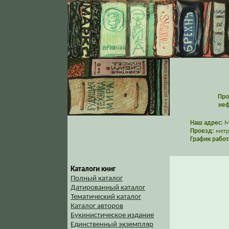
Про
неф
Наш адрес:
Мо
Проезд:
метр
График работ
Каталоги книг
Полный каталог
Датированный каталог
Тематический каталог
Каталог авторов
Букинистическое издание
Единственный экземпляр