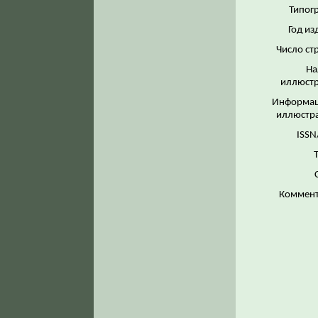
Типог
Год из
Число ст
На
иллюстр
Информац
иллюстр
ISSN
Коммент