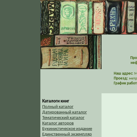
Про
неф
Наш адрес:
Мо
Проезд:
метр
График работ
Каталоги книг
Полный каталог
Датированный каталог
Тематический каталог
Каталог авторов
Букинистическое издание
Единственный экземпляр