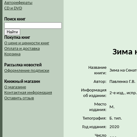
Авторефераты
CD и DVD
Поиск книг
Покупка книг
О цене и ценности книг
Оплата и доставка
Зима 
Корзина
Рассылка новостей
Название
Зима на Сена
Оформление подписки
книги:
Автор:
Павленко Г.В.
Книжный магазин
О магазине
Информация
Контактная информация
2-е изд., испр
об издании:
Оставить отзыв
Место
М.
издания:
Типография:
Б. тип.
Год издания:
2020
Число