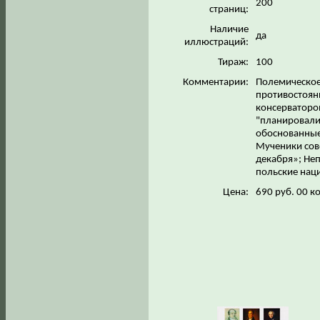
200
страниц:
Наличие
да
иллюстраций:
Тираж:
100
Комментарии:
Полемическое
противостояни
консерваторов
"планировали
обоснованные 
Мученики сове
декабря»; Не
польские нац
Цена:
690 руб. 00 к