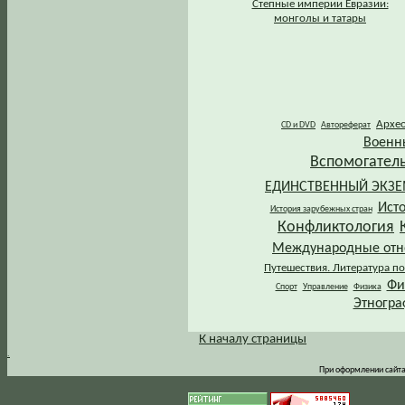
Степные империи Евразии:
монголы и татары
Архе
CD и DVD
Автореферат
Военн
Вспомогател
ЕДИНСТВЕННЫЙ ЭКЗ
Ист
История зарубежных стран
Конфликтология
Международные от
Путешествия. Литература по
Фи
Спорт
Управление
Физика
Этногра
К началу страницы
.
При оформлении сайта