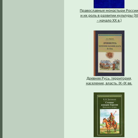
Православные монастыри Росси
и их роль в развитии культуры (XI
– начало XX в.)
Древняя Русь: территория,
население, власть. IХ–IХ вв.