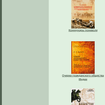
Коммунары поневоле
Очерки гражданского общества
Индии