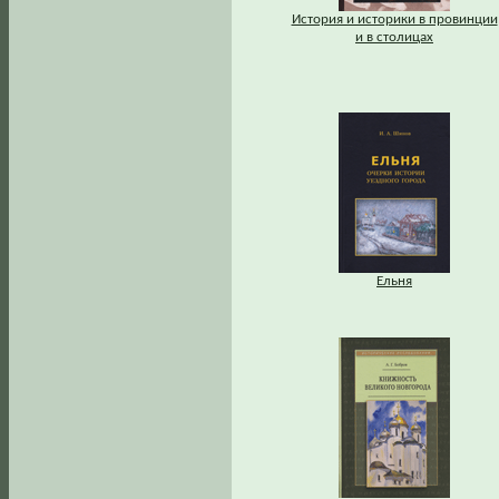
История и историки в провинции
и в столицах
Ельня