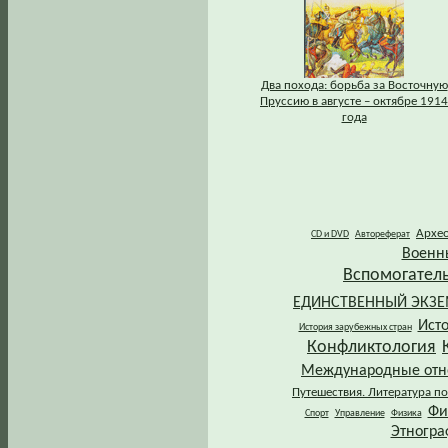
Два похода: борьба за Восточную
Пруссию в августе – октябре 1914
года
Архе
CD и DVD
Автореферат
Военн
Вспомогател
ЕДИНСТВЕННЫЙ ЭКЗ
Ист
История зарубежных стран
Конфликтология
Международные от
Путешествия. Литература по
Фи
Спорт
Управление
Физика
Этногра