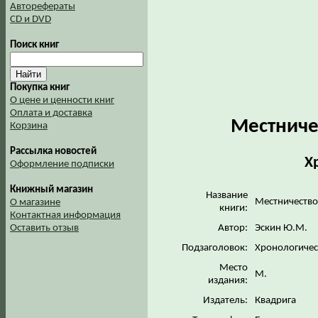
Авторефераты
CD и DVD
Поиск книг
Покупка книг
О цене и ценности книг
Оплата и доставка
Местничес
Корзина
Рассылка новостей
Х
Оформление подписки
Книжный магазин
Название
Местничество 
О магазине
книги:
Контактная информация
Автор:
Эскин Ю.М.
Оставить отзыв
Подзаголовок:
Хронологичес
Место
М.
издания:
Издатель:
Квадрига