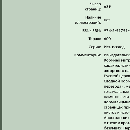
Число
639
страниц:
Наличие
нет
иллюстраций:
ISSN/ISBN:
978-5-91791-
Тираж:
600
Серия:
Ист. исслед.
Комментарии:
Из издательс
Кормчей митро
характеристик
авторского па
Русской церк
Сводной Корм
перевода», м
текстуальные 
памятниками 
Кормилицына,
страницах пр
листов и исто
Апостольских
о гневе и кро
безумцах; Пер