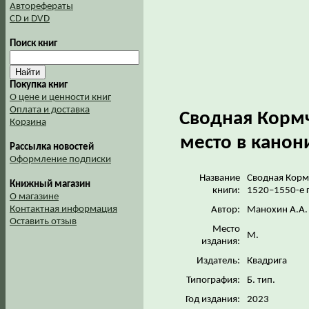
Авторефераты
CD и DVD
Поиск книг
Покупка книг
О цене и ценности книг
Оплата и доставка
Сводная Кормч
Корзина
место в канони
Рассылка новостей
Оформление подписки
Название
Сводная Корм
Книжный магазин
книги:
1520–1550-е г
О магазине
Контактная информация
Автор:
Манохин А.А.
Оставить отзыв
Место
М.
издания:
Издатель:
Квадрига
Типография:
Б. тип.
Год издания:
2023