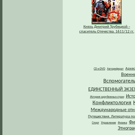
Князь Дмитрий Трубецкой –
спаситель Отечества. 1611/12 гг.
Архе
CD и DVD
Автореферат
Военн
Вспомогател
ЕДИНСТВЕННЫЙ ЭКЗ
Ист
История зарубежных стран
Конфликтология
Международные от
Путешествия. Литература по
Фи
Спорт
Управление
Физика
Этногра