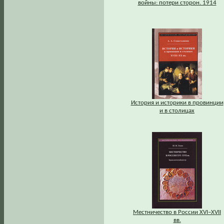
войны: потери сторон. 1914
История и историки в провинции
и в столицах
Местничество в России XVI–XVII
вв.