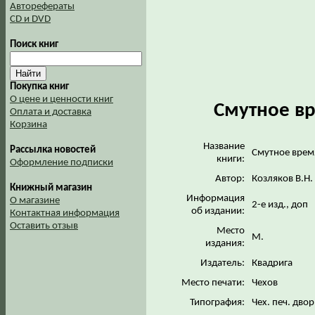
Авторефераты
CD и DVD
Поиск книг
Покупка книг
О цене и ценности книг
Смутное вр
Оплата и доставка
Корзина
Название
Рассылка новостей
Смутное время
книги:
Оформление подписки
Автор:
Козляков В.Н.
Книжный магазин
Информация
О магазине
2-е изд., доп
об издании:
Контактная информация
Оставить отзыв
Место
М.
издания:
Издатель:
Квадрига
Место печати:
Чехов
Типография:
Чех. печ. дво