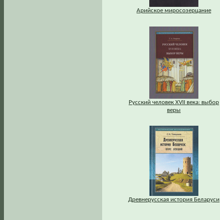
Арийское миросозерцание
Русский человек XVII века: выбор
веры
Древнерусская история Беларуси