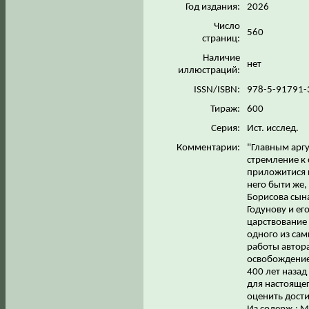
Год издания:
2026
Число
560
страниц:
Наличие
нет
иллюстраций:
ISSN/ISBN:
978-5-91791-
Тираж:
600
Серия:
Ист. исслед.
Комментарии:
"Главным арг
стремление к
приложитися к
него быти же,
Борисова сын
Годунову и ег
царствование 
одного из са
работы автора
освобождение
400 лет наза
для настояще
оценить дости