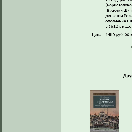
Из содерж.: 
(Борис Годуно
(Василий Шуй
династии Ром
ополчение в Я
в 1612 г. и др.
Цена:
1480 руб. 00 
Дру