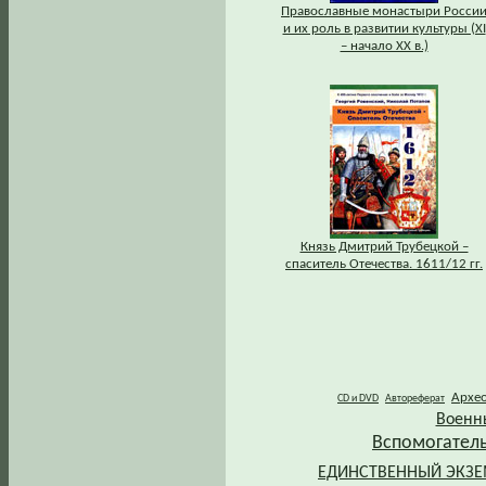
Православные монастыри Росси
и их роль в развитии культуры (XI
– начало XX в.)
Князь Дмитрий Трубецкой –
спаситель Отечества. 1611/12 гг.
Архе
CD и DVD
Автореферат
Военн
Вспомогател
ЕДИНСТВЕННЫЙ ЭКЗ