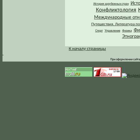
Ист
История зарубежных стран
Конфликтология
Международные от
Путешествия. Литература по
Фи
Спорт
Управление
Физика
Этногра
К началу страницы
.
При оформлении сайта