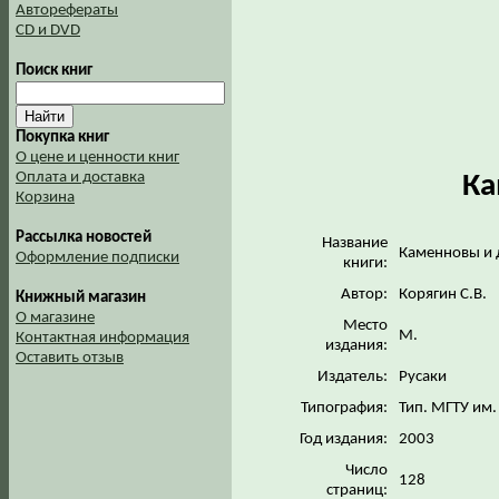
Авторефераты
CD и DVD
Поиск книг
Покупка книг
О цене и ценности книг
Оплата и доставка
Ка
Корзина
Рассылка новостей
Название
Каменновы и 
Оформление подписки
книги:
Автор:
Корягин С.В.
Книжный магазин
О магазине
Место
М.
Контактная информация
издания:
Оставить отзыв
Издатель:
Русаки
Типография:
Тип. МГТУ им.
Год издания:
2003
Число
128
страниц: