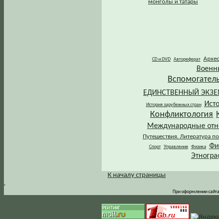
монголы и татары
Архе
CD и DVD
Автореферат
Военн
Вспомогател
ЕДИНСТВЕННЫЙ ЭКЗ
Ист
История зарубежных стран
Конфликтология
Международные от
Путешествия. Литература по
Фи
Спорт
Управление
Физика
Этногра
К началу страницы
.
При оформлении сайта