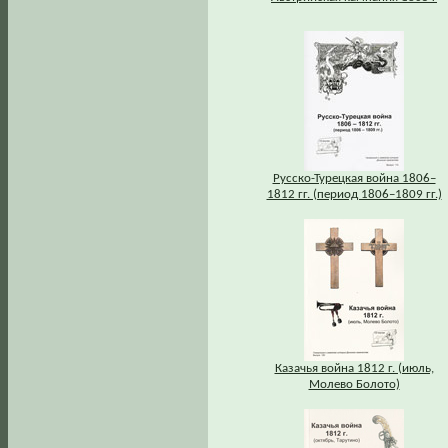
Русско-Турецкая война 1806–
1812 гг. (период 1806–1809 гг.)
Казачья война 1812 г. (июль,
Молево Болото)