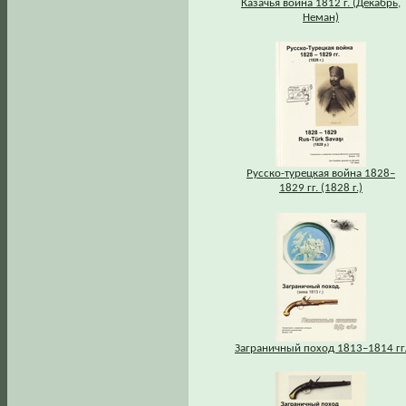
Казачья война 1812 г. (Декабрь,
Неман)
Русско-турецкая война 1828–
1829 гг. (1828 г.)
Заграничный поход 1813–1814 гг