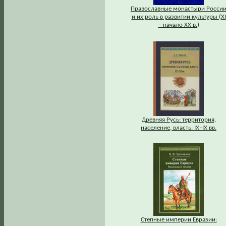
Православные монастыри Росси
и их роль в развитии культуры (XI
– начало XX в.)
Древняя Русь: территория,
население, власть. IХ–IХ вв.
Степные империи Евразии: