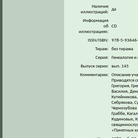
Наличие
да
иллюстраций:
Информация
об
CD
иллюстрациях:
ISSN/ISBN:
978-5-93646
Тираж:
без тиража
Серия:
Генеалогия и
Выпуск серии:
вып. 145
Комментарии:
Описание уча
Приводятся св
Григория, Гр
Василия, Ден
Кутейникова,
Себрякова, С
Чернозубова 
Граббе, Кага
Кудиновых, К
священнослуж
«Памятных кн