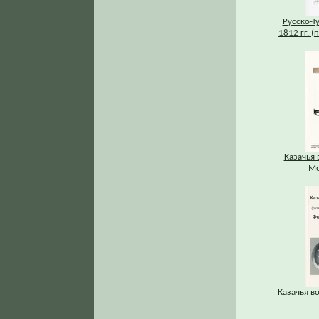
Русско-Т
1812 гг. (
Казачья 
Мо
Казачья во