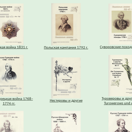
Суворовские поход
кая война 1831 г.
Польская кампания 1792 г.
Туроверовы и друг
урецкая война 1768–
Нестеровы и другие
Turowerows und 
1774 гг.