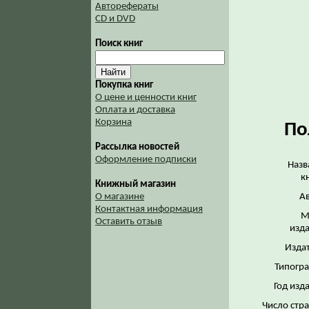
Авторефераты
CD и DVD
Поиск книг
Покупка книг
О цене и ценности книг
Оплата и доставка
Корзина
По
Рассылка новостей
Оформление подписки
Назв
к
Книжный магазин
Ав
О магазине
Контактная информация
М
Оставить отзыв
изда
Издат
Типогра
Год изд
Число стр