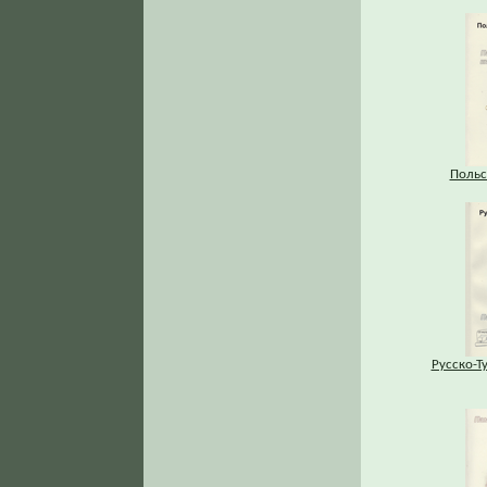
Польс
Русско-Т