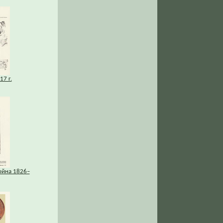
7 г.
ойна 1826–