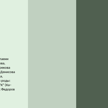
мпаеии
ова,
Грекова
 Денисова
а,
ы роды:
К" (Ка–
с Федоров