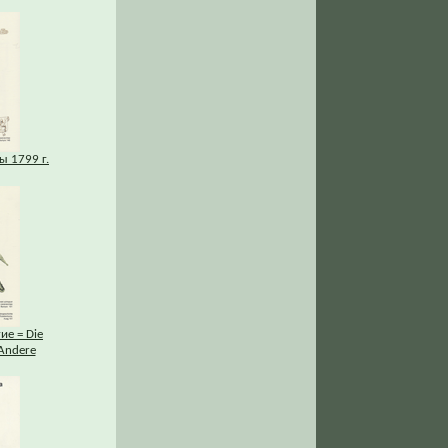
ы 1799 г.
ие = Die
Andere