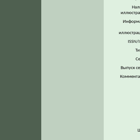
Нал
иллюстра
Информ
иллюстрац
ISSN/
Ти
Се
Выпуск с
Коммента
Ц