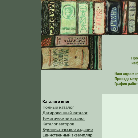
Про
неф
Наш адрес:
Мо
Проезд:
метр
График работ
Каталоги книг
Полный каталог
Датированный каталог
Тематический каталог
Каталог авторов
Букинистическое издание
Единственный экземпляр