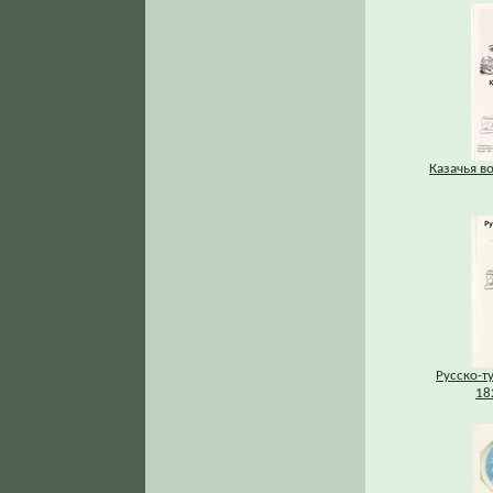
Казачья во
Русско-т
182