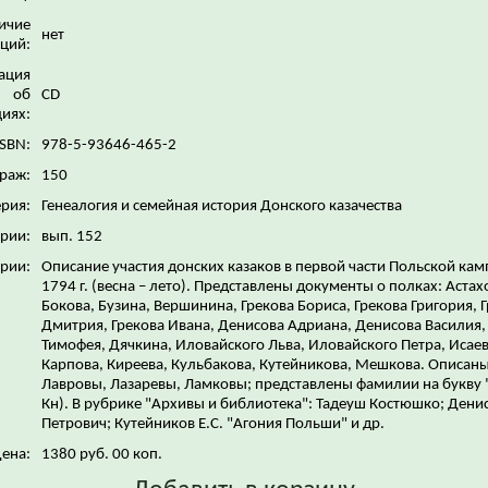
ичие
нет
ций:
ация
об
CD
иях:
ISBN:
978-5-93646-465-2
раж:
150
рия:
Генеалогия и семейная история Донского казачества
ерии:
вып. 152
рии:
Описание участия донских казаков в первой части Польской ка
1794 г. (весна – лето). Представлены документы о полках: Астах
Бокова, Бузина, Вершинина, Грекова Бориса, Грекова Григория, 
Дмитрия, Грекова Ивана, Денисова Адриана, Денисова Василия,
Тимофея, Дячкина, Иловайского Льва, Иловайского Петра, Исаев
Карпова, Киреева, Кульбакова, Кутейникова, Мешкова. Описан
Лавровы, Лазаревы, Ламковы; представлены фамилии на букву "
Кн). В рубрике "Архивы и библиотека": Тадеуш Костюшко; Дени
Петрович; Кутейников Е.С. "Агония Польши" и др.
ена:
1380 руб. 00 коп.