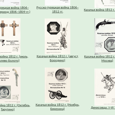
Русско-турецкая война 1806–
урецкая война 1806–
Казачья война 1812 г.
1812 гг.
период 1806–1809 гг.)
Казачья война 1812 г. (август,
война 1812 г. (июль,
Казачья война 1812 г.
Бородино)
лево Болото)
Москва)
Казачья война 1812 г. (Ноябрь,
йна 1812 г. (Октябрь,
Денисовцы. I–VI 
Березина)
Тарутино)