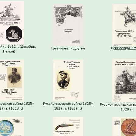
йна 1812 г. (Декабрь,
Денисовцы. 191
Грузиновы и другие
Неман)
урецкая война 1828–
Русско-турецкая война 1828–
Русско-персидская в
9 гг. (1828 г.)
1829 гг. (1829 г.)
1828 гг.