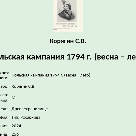
Корягин С.В.
льская кампания 1794 г. (весна – ле
ание
Польская кампания 1794 г. (весна – лето)
ниги:
тор:
Корягин С.В.
есто
М.
ния:
ель:
Древлехранилище
фия:
Тип. Росархива
ания:
2024
аниц:
256