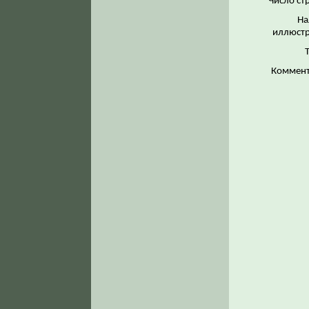
Число ст
На
иллюстр
Коммент