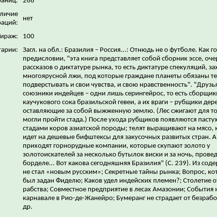
раниц:
268
личие
нет
аций:
Тираж:
100
арии:
Загл. на обл.: Бразилия – Россия...: Отнюдь не о футболе. Как г
предисловии, "эта книга представляет собой сборник эссе, оче
рассказов о диктатуре рынка, то есть диктатуре спекуляций, за
многоярусной лжи, под которые граждане планеты обязаны т
подверстывать и свои чувства, и свою нравственность". "Друзь
союзники индейцев – одни лишь серингейрос, то есть сборщик
каучукового сока бразильской гевеи, а их враги – рубщики дер
оставляющие за собой выжженную землю. (Лес сжигают для то
могли пройти стада.) После ухода рубщиков появляются пастух
стадами коров азиатской породы; телят выращивают на мясо, 
идет на дешевые бифштексы для закусочных развитых стран. А
приходят горнорудные компании, которые скупают золото у
золотоискателей за несколько бутылок виски и за ночь, прове
борделе... Вот какова сегодняшняя Бразилия" (С. 239). Из содер
не стал «новым русским»; Секретные тайны рынка; Вопрос, ко
был задан Фиделю; Каков удел индейских племен?; Столетие 
рабства; Совместное предприятие в лесах Амазонии; События 
карнавале в Рио-де-Жанейро; Бумеранг не страдает от безраб
др.