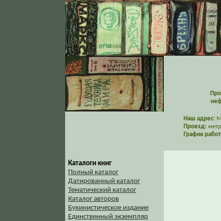
Про
неф
Наш адрес:
Мо
Проезд:
метр
График работ
Каталоги книг
Полный каталог
Датированный каталог
Тематический каталог
Каталог авторов
Букинистическое издание
Единственный экземпляр