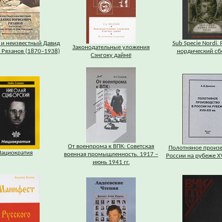
 и неизвестный Давид
Sub Specie Nordi.
Законодательные уложения
 Рязанов (1870–1938)
нордический сб
Сэнгоку даймё
От военпрома к ВПК: Советская
Полотняное произв
Нациократия
военная промышленность. 1917 –
России на рубеже XVI
июнь 1941 гг.