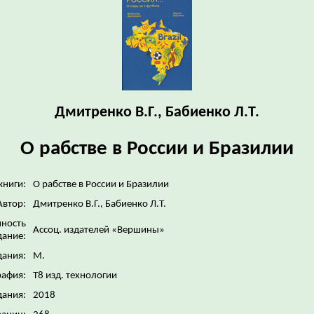
Дмитренко В.Г., Бабиенко Л.Т.
О рабстве в России и Бразилии
книги:
О рабстве в России и Бразилии
Автор:
Дмитренко В.Г., Бабиенко Л.Т.
нность
Ассоц. издателей «Вершины»
дание:
дания:
М.
рафия:
Т8 изд. технологии
дания:
2018