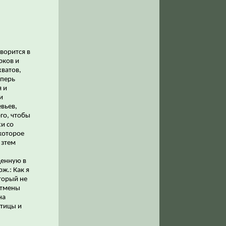
оворится в
рков и
хватов,
еперь
я и
и
евьев,
го, чтобы
и со
которое
 зтем
денную в
ж.: Как я
торый не
отмены
на
отицы и