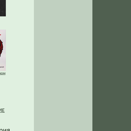
чом
ИЕ
рия