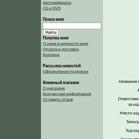
Авторефераты
CD и DVD
Поиск книг
Покупка книг
О цене и ценности книг
Оплата и доставка
Корзина
Рассылка новостей
Оформление подписки
Название 
Книжный магазин
О магазине
Контактная информация
Ответстве
Оставить отзыв
за из
Место из
Типог
Год из