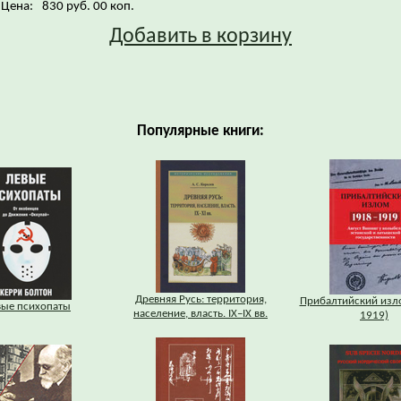
Цена:
830 руб. 00 коп.
Добавить в корзину
Популярные книги:
Древняя Русь: территория,
Прибалтийский изл
вые психопаты
население, власть. IХ–IХ вв.
1919)