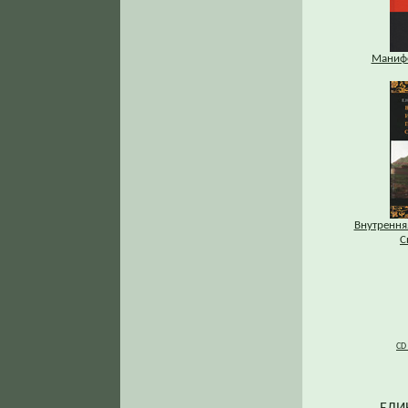
Манифе
Внутрення
С
CD