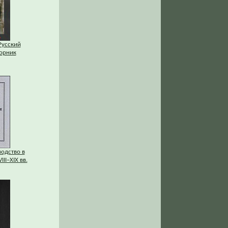
 Русский
орник
одство в
II–XIX вв.