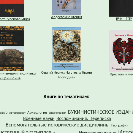
Авдеевские чтения
ВЧК – ГПУ
ст Русского мира
Сергий Нилус: На стезях брани
я и внешняя политика
Крестом и ме
Господней
и Цзиньпина
Книги по тематикам:
БУКИНИСТИЧЕСКОЕ ИЗДАН
Археология
 и DVD
Автореферат
Библиография
Военные науки
Воспоминания. Переписка
Вспомогательные исторические дисциплины
География
Исто