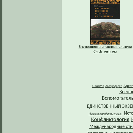
Внутренняя и внешняя политика
Си Цзиньпина
Архе
CD и DVD
Автореферат
Военн
Вспомогател
ЕДИНСТВЕННЫЙ ЭКЗ
Ист
История зарубежных стран
Конфликтология
Международные от