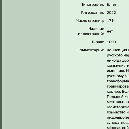
Типография:
Б. тип.
Год издания:
2022
Число страниц:
179
Наличие
нет
иллюстраций:
Тираж:
1000
Комментарии:
Концепция Р
русского на
никогда до
коммунисти
империю. Но
русскому мi
трансформац
травмирова
корней. Всл
Польшей – п
ментального
Геоисториче
Язычество и
индоевропей
суперэтнос
мiровая вой