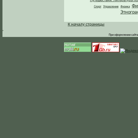
Путешествия. Литература по
Фи
Спорт
Управление
Физика
Этногра
К началу страницы
.
При оформлении сайта