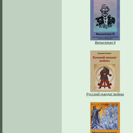
Вильгельм II
Русский мандат войны