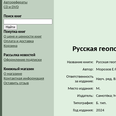
Авторефераты
CD и DVD
Поиск книг
Покупка книг
О цене и ценности книг
Оплата и доставка
Корзина
Русская геоп
Рассылка новостей
Оформление подписки
Название книги:
Русская гео
Книжный магазин
Автор:
Морозов Е.
О магазине
Ответственность
Контактная информация
Науч. ред. В
за издание:
Оставить отзыв
Место издания:
М.
Издатель:
Самотёка; 
Типография:
Б. тип.
Год издания:
2024