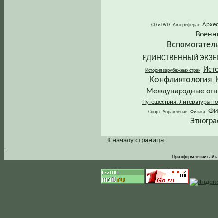
Архе
CD и DVD
Автореферат
Военн
Вспомогател
ЕДИНСТВЕННЫЙ ЭКЗ
Ист
История зарубежных стран
Конфликтология
Международные от
Путешествия. Литература по
Фи
Спорт
Управление
Физика
Этногра
К началу страницы
.
При оформлении сайта