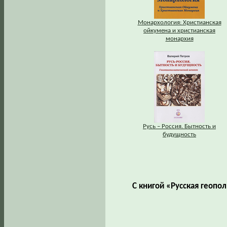
Монархология: Христианская
ойкумена и христианская
монархия
Русь – Россия. Бытность и
будущность
С книгой «Русская геопо