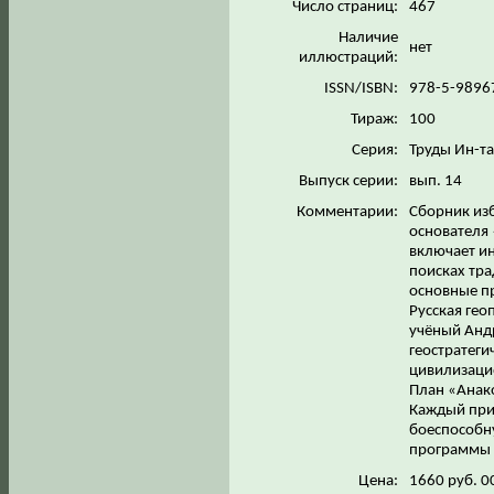
Число страниц:
467
Наличие
нет
иллюстраций:
ISSN/ISBN:
978-5-9896
Тираж:
100
Серия:
Труды Ин-та
Выпуск серии:
вып. 14
Комментарии:
Сборник из
основателя
включает ин
поисках тра
основные пр
Русская гео
учёный Андр
геостратеги
цивилизацио
План «Анак
Каждый прид
боеспособн
программы С
Цена:
1660 руб. 0