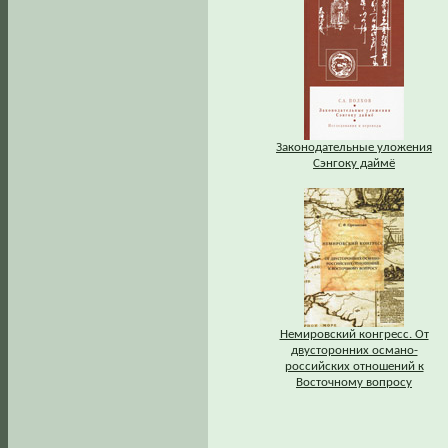
Законодательные уложения
Сэнгоку даймё
Немировский конгресс. От
двусторонних османо-
российских отношений к
Восточному вопросу