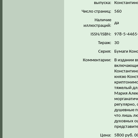
выпуска:
Константино
Число страниц:
560
Наличие
да
иллюстраций:
ISSN/ISBN:
978-5-4465
Тираж:
30
Серия:
Бумаги Кон
Комментарии:
В издании 
включающих
Константин
князю Конс
криптонимом
тяжелый для
Мария Алек
морганатиче
регулярно, 
душевные п
что лишь лю
духовных о
представит
Цена:
5800 руб. 0