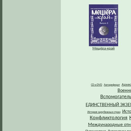
Мещёра-край
Архе
CD и DVD
Автореферат
Военн
Вспомогател
ЕДИНСТВЕННЫЙ ЭКЗ
Ист
История зарубежных стран
Конфликтология
Международные от