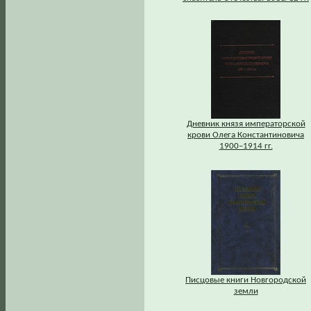
Дневник князя императорской
крови Олега Константиновича
1900–1914 гг.
Писцовые книги Новгородской
земли