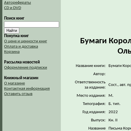
Авторефераты
CD и DVD
Поиск книг
Покупка книг
Бумаги Корол
О цене и ценности книг
Оплата и доставка
Оль
Корзина
Рассылка новостей
Название книги:
Бумаги Кор
Оформление подписки
Автор:
Книжный магазин
Ответственность
О магазине
Сост., авт. 
за издание:
Контактная информация
Оставить отзыв
Место издания:
М.
Типография:
Б. тип.
Год издания:
2022
Выпуск:
Кн. II
Название
Письма Кор