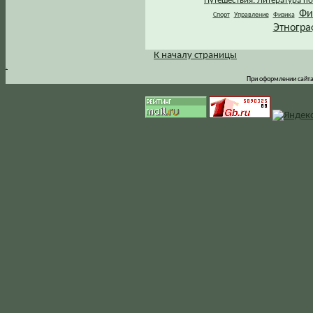
Путешествия. Литература по
Фи
Спорт
Управление
Физика
Этногра
К началу страницы
.
При оформлении сайта