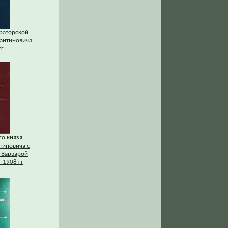
раторской
тантиновича
г.
го князя
тиновича с
 Варварой
–1908 гг