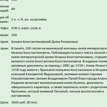
личие
да
аций:
ия об
5 л. ч.-б. ил. на вклейке
ациях:
/ISBN:
978-5-4465-1436-6
Тираж:
100
Серия:
Бумаги Константиновичей Дома Романовых
арии:
В память 100-летия мученической кончины князя императорск
Иоанна Константиновича. Публикация полного текста личной 
князя императорской крови Иоанна Константиновича, старшег
великого князя Константина Константиновича. В издании пом
архивные документы за период с 1885 до 1918 г. Князь Иоанн 
1918 году вместе с братьями князьями Константином и Игорем
княгиней Елизаветой Федоровной, великим князем Сергеем
Михайловичем, князем Владимиром Палей близ города Алапа
Издание включает жизнеописание князя Иоанна, документы
официального характера, а также переписку князя с родителям
братьями, сестрой княжной Татьяной, письма воспитателей и
наставников.
Цена:
3660 руб. 00 коп.