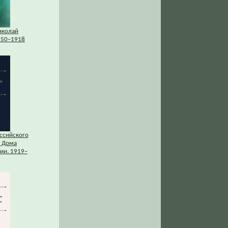
иколай
850–1918
ссийского
 Дома
ии. 1919–