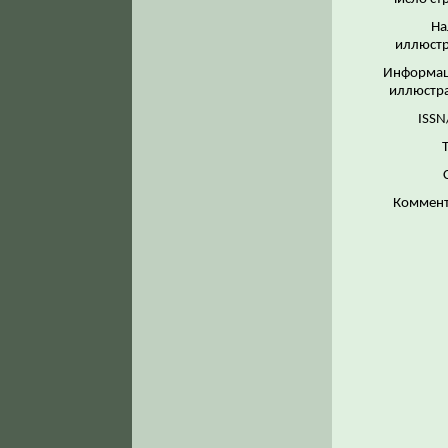
На
иллюстр
Информац
иллюстр
ISSN
Коммент