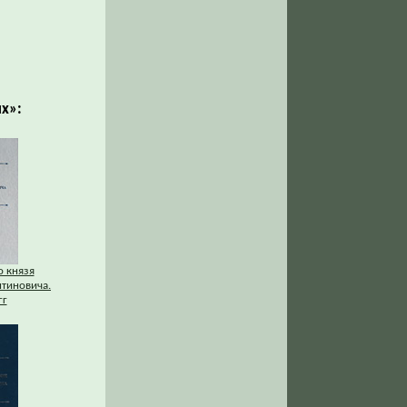
х»:
о князя
нтиновича.
гг