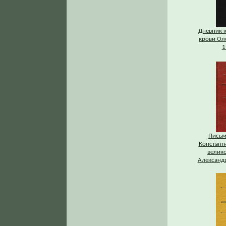
Дневник 
крови Ол
1
Письм
Констант
велик
Александр