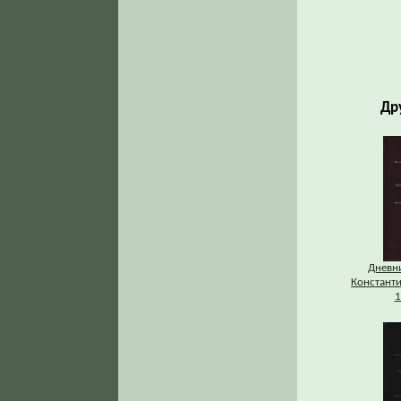
Др
Дневни
Константи
1