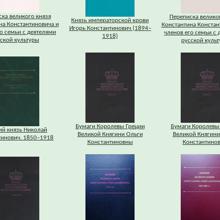
ка великого князя
Переписка велико
Князь императорской крови
на Константиновича и
Константина Констан
Игорь Константинович (1894–
о семьи с деятелями
членов его семьи с 
1918)
ской культуры
русской куль
Бумаги Королевы Греции
Бумаги Королевы
ий князь Николай
Великой Княгини Ольги
Великой Княгини
тинович. 1850–1918
Константиновны
Константино