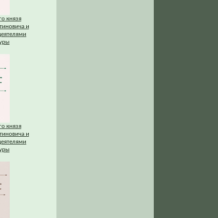
го князя
тиновича и
деятелями
туры
го князя
тиновича и
деятелями
туры