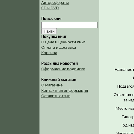
Авторефераты
CD и DVD
Поиск книг
Покупка книг
О цене и ценности книг
Оплата и доставка
Корзина
Рассылка новостей
Оформление подписки
Название 
Книжный магазин
О магазине
Подзаго
Контактная информация
Ответстве
Оставить отзыв
за из
Место из
Типог
Год из
Число ст