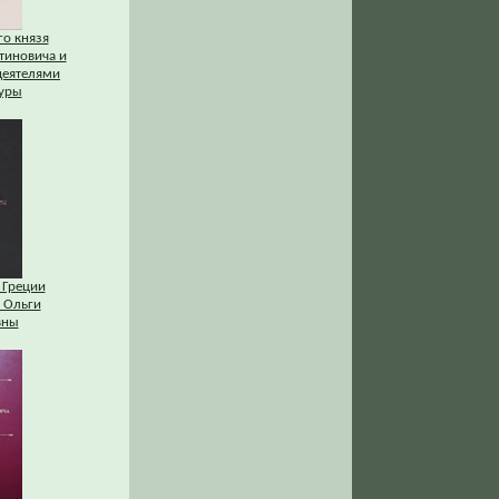
го князя
тиновича и
деятелями
туры
 Греции
 Ольги
вны