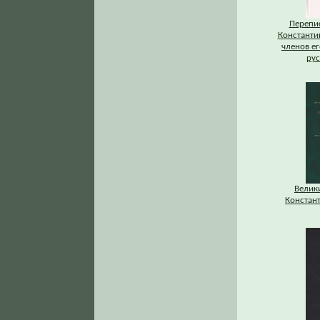
Перепис
Константи
членов ег
рус
Велик
Констан