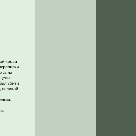
ой крови
переписки
о сына
ещены
был убит в
, великой
евска.
и,