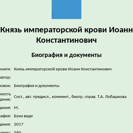
Князь императорской крови Иоанн
Константинович
Биография и документы
книги:
Князь императорской крови Иоанн Константинович
Автор:
ловок:
Биография и документы
нность
Сост., авт. предисл., коммент., биогр. справ. Т.А. Лобашкова
дание:
дания:
М.
рафия:
Буки веди
дания:
2017
раниц:
560