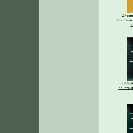
Дневни
Константи
1
Велик
Констан