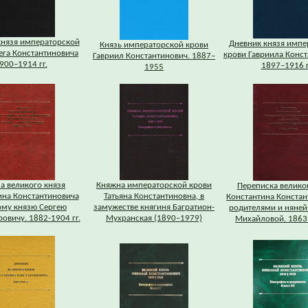
князя императорской
Дневник князя импе
Князь императорской крови
ега Константиновича
крови Гавриила Конс
Гавриил Константинович. 1887–
900–1914 гг.
1897–1916 г
1955
а великого князя
Княжна императорской крови
Переписка велико
ина Константиновича
Татьяна Константиновна, в
Константина Констан
ому князю Сергею
замужестве княгиня Багратион-
родителями и няней
овичу. 1882-1904 гг.
Мухранская (1890–1979)
Михайловой. 1863