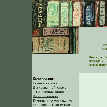
Про
неф
Наш адрес:
Мо
Проезд:
метр
График работ
Каталоги книг
Полный каталог
Датированный каталог
Тематический каталог
Каталог авторов
Букинистическое издание
Единственный экземпляр