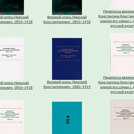
Переписка велико
Константина Констан
ий князь Николай
Великий князь Николай
членов его семьи с 
тинович. 1850–1918
Константинович. 1850–1918
русской куль
Переписка велико
Великий князь Дмитрий
Константина Констан
ий князь Николай
Константинович. 1860–1919
членов его семьи с 
тинович. 1850–1918
русской куль