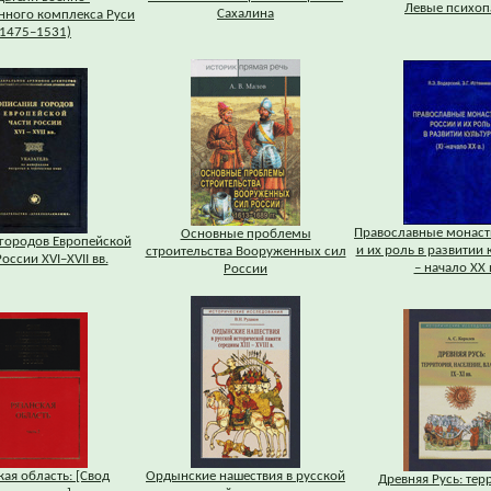
Левые психоп
Сахалина
ного комплекса Руси
(1475–1531)
Православные монаст
Основные проблемы
городов Европейской
и их роль в развитии 
строительства Вооруженных сил
оссии XVI–XVII вв.
– начало XX в
России
кая область: [Свод
Ордынские нашествия в русской
Древняя Русь: тер