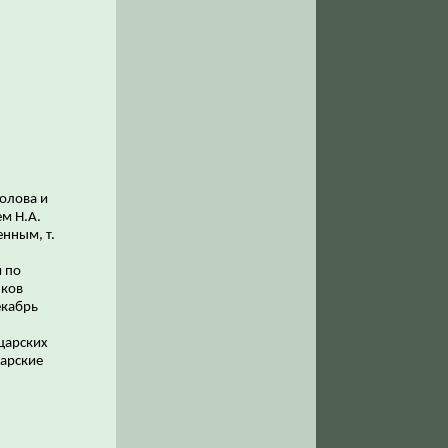
олова и
ем Н.А.
нным, т.
 по
нков
екабрь
 царских
царские