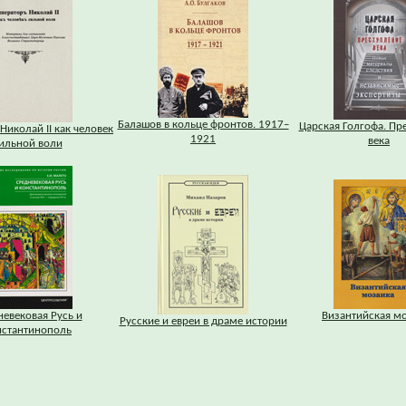
Балашов в кольце фронтов. 1917–
Царская Голгофа. Пр
Николай II как человек
1921
века
ильной воли
евековая Русь и
Византийская м
Русские и евреи в драме истории
нстантинополь