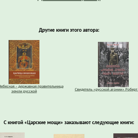
Другие книги этого автора:
Небесная – державная правительница
Свидетель «русской агонии» Роберт
земли русской
С книгой «Царские мощи» заказывают следующие книги: