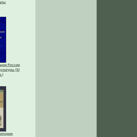
аты
ыри России
культуры (XI
.)
ритория,