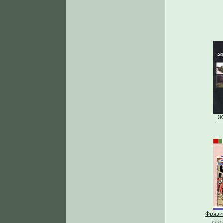
Ж
Фрязи
соз