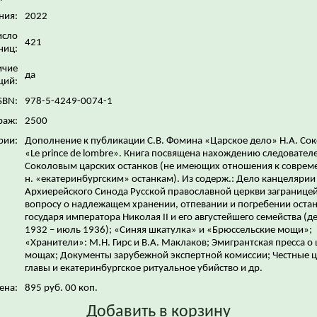
ния:
2022
исло
421
ниц:
ичие
да
ций:
SBN:
978-5-4249-0074-1
раж:
2500
рии:
Дополнение к публикации С.В. Фомина «Царское дело» Н.А. Сок
«Le prince de lombre». Книга посвящена нахождению следовател
Соколовым царских останков (не имеющих отношения к совреме
н. «екатеринбургским» останкам). Из содерж.: Дело канцелярии
Архиерейского Синода Русской православной церкви заграницей
вопросу о надлежащем хранении, отпевании и погребении оста
государя императора Николая II и его августейшего семейства (д
1932 – июль 1936); «Синяя шкатулка» и «Брюссельские мощи»;
«Хранители»: М.Н. Гирс и В.А. Маклаков; Эмигрантская пресса о
мощах; Документы зарубежной экспертной комиссии; Честные 
главы и екатеринбургское ритуальное убийство и др.
ена:
895 руб. 00 коп.
Добавить в корзину