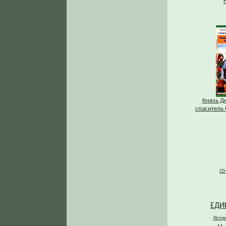
Князь Д
спаситель 
CD
ЕДИ
Истор