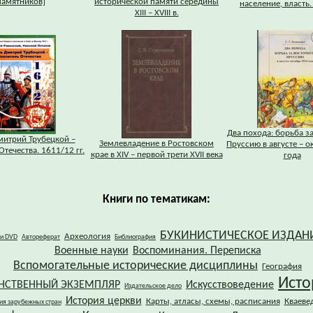
памятников]
исторической памяти середины
население, власть. 
XIII – XVIII в.
Два похода: борьба з
митрий Трубецкой –
Землевладение в Ростовском
Пруссию в августе – о
Отечества. 1611/12 гг.
крае в XIV – первой трети XVII века
года
Книги по тематикам:
БУКИНИСТИЧЕСКОЕ ИЗДАН
Археология
 и DVD
Автореферат
Библиография
Военные науки
Воспоминания. Переписка
Вспомогательные исторические дисциплины
География
Исто
НСТВЕННЫЙ ЭКЗЕМПЛЯР
Искусствоведение
Издательское дело
История церкви
Карты, атласы, схемы, расписания
Кваеве
ия зарубежных стран