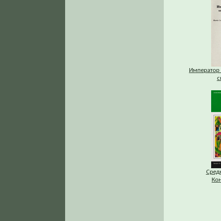
Император 
с
Средн
Ко