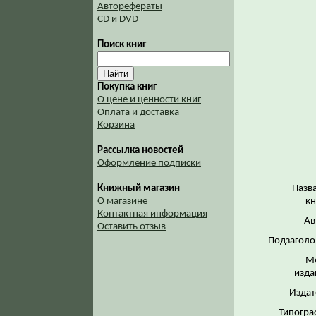
Авторефераты
CD и DVD
Поиск книг
Покупка книг
О цене и ценности книг
Оплата и доставка
Корзина
Рассылка новостей
Оформление подписки
Назв
Книжный магазин
кн
О магазине
Контактная информация
Ав
Оставить отзыв
Подзаголо
М
изда
Издат
Типогра