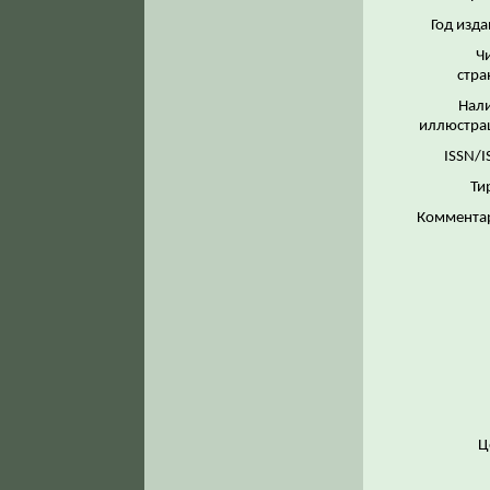
Год изда
Ч
стра
Нал
иллюстра
ISSN/I
Ти
Коммента
Ц