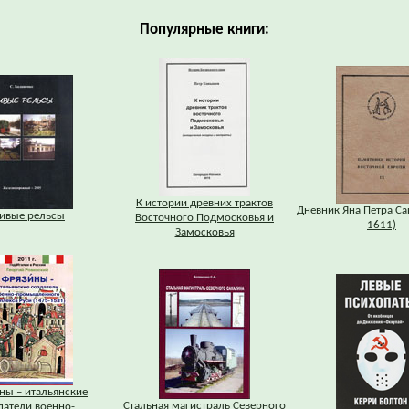
Популярные книги:
К истории древних трактов
Дневник Яна Петра Са
ивые рельсы
Восточного Подмосковья и
1611)
Замосковья
ны – итальянские
Стальная магистраль Северного
датели военно-