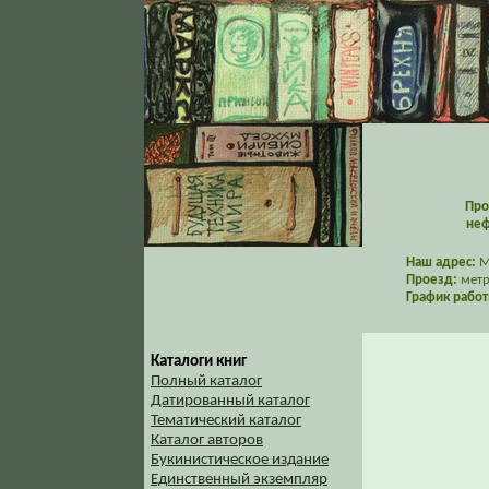
Про
неф
Наш адрес:
Мо
Проезд:
метр
График работ
Каталоги книг
Полный каталог
Датированный каталог
Тематический каталог
Каталог авторов
Букинистическое издание
Единственный экземпляр