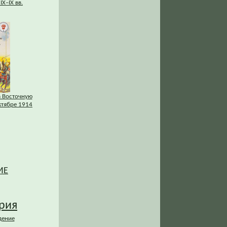
IХ–IХ вв.
а Восточную
ктябре 1914
ИЕ
рия
дение