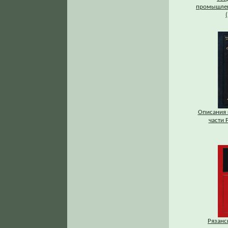
промышлен
Описания 
части Р
Рязанс