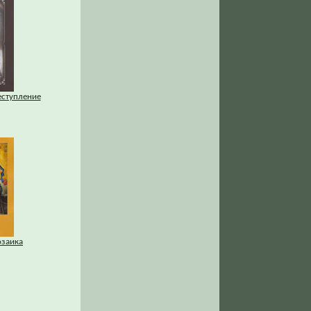
еступление
озаика