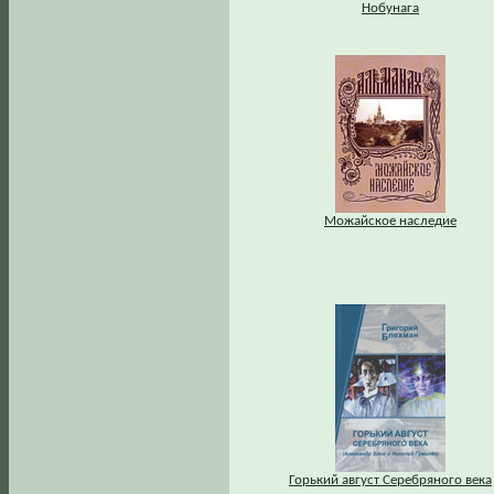
Нобунага
Можайское наследие
Горький август Серебряного века