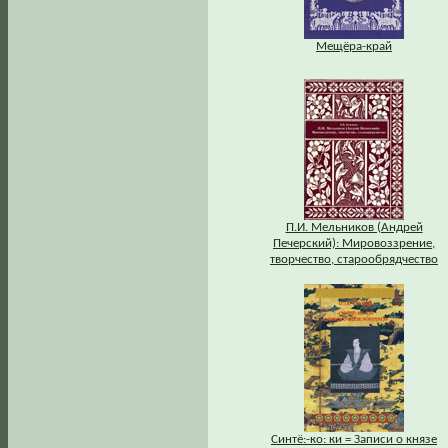
Мещёра-край
П.И. Мельников (Андрей
Печерский): Мировоззрение,
творчество, старообрядчество
Синтё:-ко: ки = Записи о князе