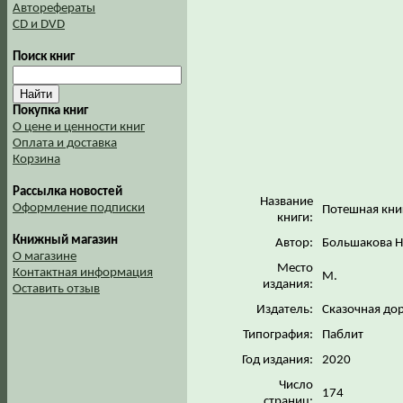
Авторефераты
CD и DVD
Поиск книг
Покупка книг
О цене и ценности книг
Оплата и доставка
Корзина
Рассылка новостей
Название
Оформление подписки
Потешная кни
книги:
Книжный магазин
Автор:
Большакова Н
О магазине
Место
Контактная информация
М.
издания:
Оставить отзыв
Издатель:
Сказочная до
Типография:
Паблит
Год издания:
2020
Число
174
страниц: