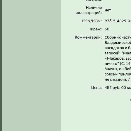
Наличие
нет
иллюстраций:
ISSN/ISBN:
978-5-4329-0
Тираж:
50
Комментарии:
Сборник част
Владимирской 
анекдотов и 
записей: "Мал
«Макаров, заб
ничего" (С. 1
Значит, он би
совсем прилич
не сглазили, /
Цена:
485 руб. 00 к