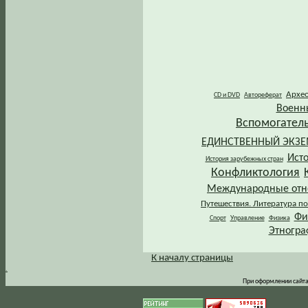
Архе
CD и DVD
Автореферат
Военн
Вспомогател
ЕДИНСТВЕННЫЙ ЭКЗ
Ист
История зарубежных стран
Конфликтология
Международные от
Путешествия. Литература по
Фи
Спорт
Управление
Физика
Этногра
К началу страницы
.
При оформлении сайта