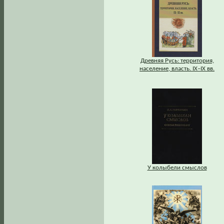
Древняя Русь: территория,
население, власть. IХ–IХ вв.
У колыбели смыслов