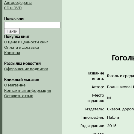
Авторефераты
CD и DVD
Поиск книг
Покупка книг
О цене и ценности книг
Оплата и доставка
Корзина
Гогол
Рассылка новостей
Оформление подписки
Название
Гоголь и сред
книги:
Книжный магазин
О магазине
Автор:
Большакова Н
Контактная информация
Место
Оставить отзыв
М.
издания:
Издатель:
Сказоч. доро
Типография:
Паблит
Год издания:
2016