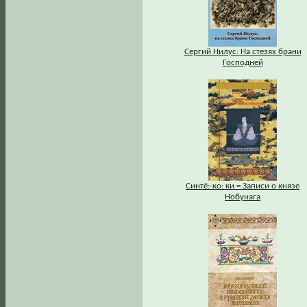
Сергий Нилус: На стезях брани
Господней
Синтё:-ко: ки = Записи о князе
Нобунага