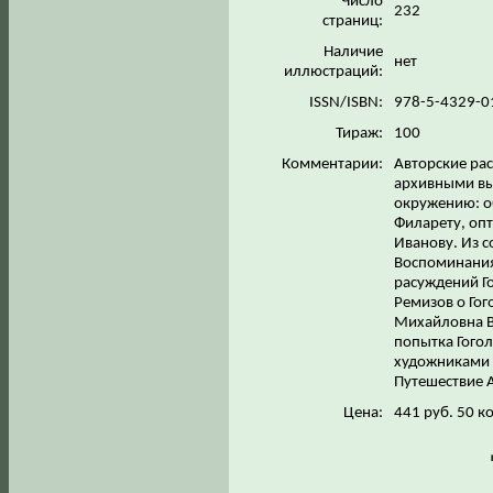
Число
232
страниц:
Наличие
нет
иллюстраций:
ISSN/ISBN:
978-5-4329-0
Тираж:
100
Комментарии:
Авторские ра
архивными вы
окружению: о
Филарету, оп
Иванову. Из с
Воспоминания
расуждений Го
Ремизов о Гог
Михайловна Ви
попытка Гогол
художниками в
Путешествие А
Цена:
441 руб. 50 к