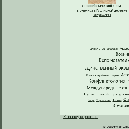
Старообрядческий храм-
моленная в Гуслицкой деревне
Загряжская
Архе
CD и DVD
Автореферат
Военн
Вспомогател
ЕДИНСТВЕННЫЙ ЭКЗ
Ист
История зарубежных стран
Конфликтология
Международные от
Путешествия. Литература по
Фи
Спорт
Управление
Физика
Этногра
К началу страницы
.
При оформлении сайта