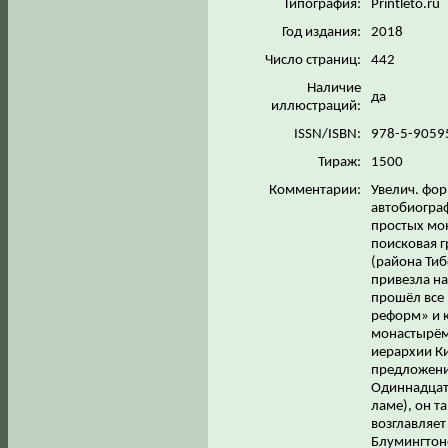
Типография:
Printleto.ru
Год издания:
2018
Число страниц:
442
Наличие
да
иллюстраций:
ISSN/ISBN:
978-5-9059
Тираж:
1500
Комментарии:
Увелич. фор
автобиограф
простых мон
поисковая 
(района Тиб
привезла на
прошёл все
реформ» и к
монастырём 
иерархии Ки
предложени
Одиннадцато
ламе), он т
возглавляет
Блумингтоне