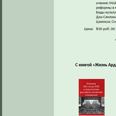
учения; Мо
реформы в 
Беды культ
Дэн Сяопин
Цзинхуа; С
Цена:
830 руб. 00
С книгой «Жизнь Ард