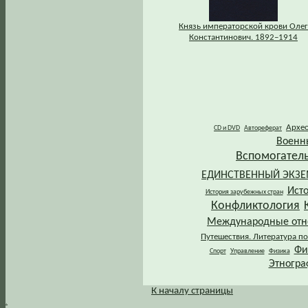
Князь императорской крови Олег
Константинович. 1892–1914
Архе
CD и DVD
Автореферат
Военн
Вспомогател
ЕДИНСТВЕННЫЙ ЭКЗ
Ист
История зарубежных стран
Конфликтология
Международные от
Путешествия. Литература по
Фи
Спорт
Управление
Физика
Этногра
К началу страницы
.