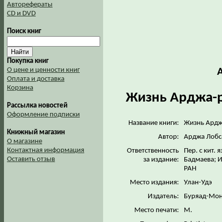
Авторефераты
CD и DVD
Поиск книг
Покупка книг
О цене и ценности книг
Оплата и доставка
Корзина
Жизнь Арджа-р
Рассылка новостей
Оформление подписки
Название книги:
Жизнь Ардж
Книжный магазин
Автор:
Арджа Лобс
О магазине
Контактная информация
Ответственность
Пер. с кит. я
Оставить отзыв
за издание:
Бадмаева; И
РАН
Место издания:
Улан-Удэ
Издатель:
Буряад-Мо
Место печати:
М.