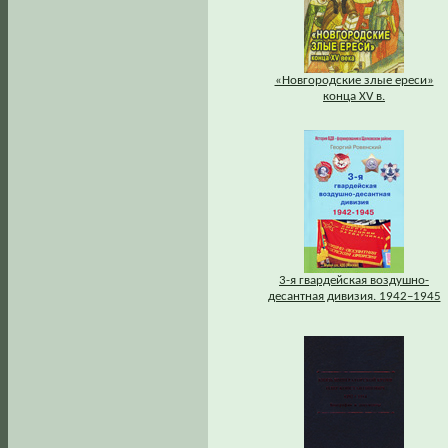
«Новгородские злые ереси»
конца XV в.
3-я гвардейская воздушно-
десантная дивизия. 1942–1945