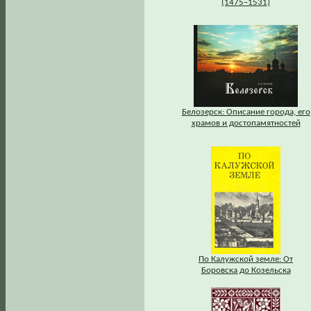
(1475–1531)
Белозерск: Описание города, его
храмов и достопамятностей
По Калужской земле: От
Боровска до Козельска