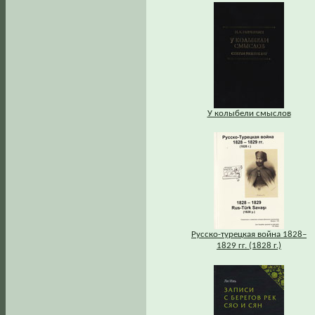
У колыбели смыслов
Русско-турецкая война 1828–
1829 гг. (1828 г.)