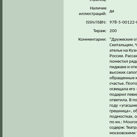
Наличие
да
иллюстраций:
ISSN/ISBN:
978-5-00122-
Тираж:
200
Комментарии:
"Дружеские о
Скитальцем, 
ателье на Куз
России. Расс
поместил рядо
пиджаке и от
высоких сапог
обращенные к
счастье. Поэ
освещала его
подарил певи
ответила. В п
году «угасшие
грешница», о
подмостках, о
по кн.: Mouromz
содерж: Театр
московскими 