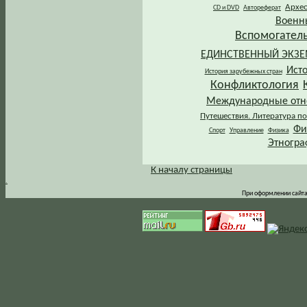
Архе
CD и DVD
Автореферат
Военн
Вспомогател
ЕДИНСТВЕННЫЙ ЭКЗ
Ист
История зарубежных стран
Конфликтология
Международные от
Путешествия. Литература по
Фи
Спорт
Управление
Физика
Этногра
К началу страницы
.
При оформлении сайта