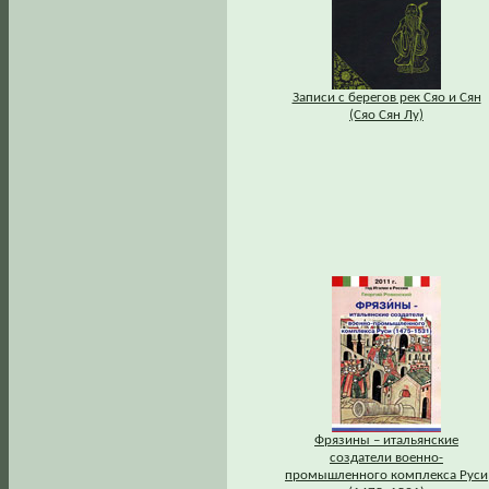
Записи с берегов рек Сяо и Сян
(Сяо Сян Лу)
Фрязины – итальянские
создатели военно-
промышленного комплекса Руси