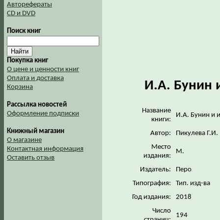
Авторефераты
CD и DVD
Поиск книг
Покупка книг
О цене и ценности книг
Оплата и доставка
И.А. Бунин 
Корзина
Рассылка новостей
Название
Оформление подписки
И.А. Бунин и 
книги:
Книжный магазин
Автор:
Пикулева Г.И.
О магазине
Место
Контактная информация
М.
издания:
Оставить отзыв
Издатель:
Перо
Типография:
Тип. изд-ва
Год издания:
2018
Число
194
страниц: