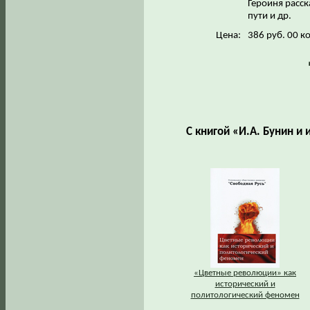
Героиня расс
пути и др.
Цена:
386 руб. 00 к
С книгой «И.А. Бунин и
«Цветные революции» как
исторический и
политологический феномен