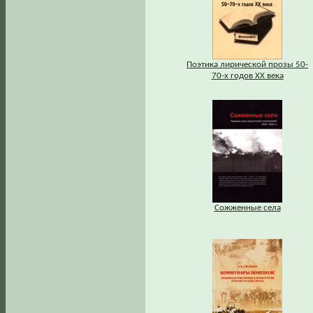
Поэтика лирической прозы 50-
70-х годов XX века
Сожженные села