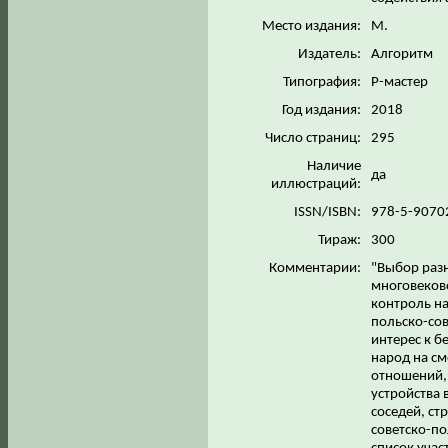
Место издания:
М.
Издатель:
Алгоритм
Типография:
Р-мастер
Год издания:
2018
Число страниц:
295
Наличие
да
иллюстраций:
ISSN/ISBN:
978-5-9070
Тираж:
300
Комментарии:
"Выбор раз
многовеково
контроль н
польско-сов
интерес к б
народ на см
отношений, 
устройства 
соседей, ст
советско-по