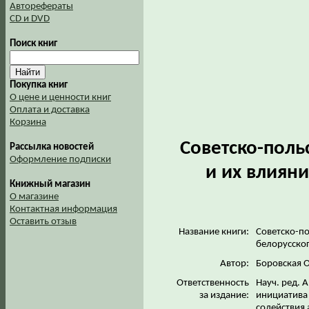
Авторефераты
CD и DVD
Поиск книг
Покупка книг
О цене и ценности книг
Оплата и доставка
Корзина
Советско-поль
Рассылка новостей
Оформление подписки
и их влиян
Книжный магазин
О магазине
Контактная информация
Оставить отзыв
Название книги:
Советско-по
белорусско
Автор:
Боровская О
Ответственность
Науч. ред. 
за издание:
инициатива 
содействия а