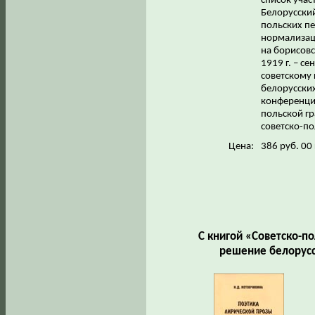
список учас
Белорусски
польских пе
нормализац
на борисов
1919 г. – с
советскому 
белорусских
конференции
польской г
советско-по
Цена:
386 руб. 00
С книгой «Советско-по
решение белорусс