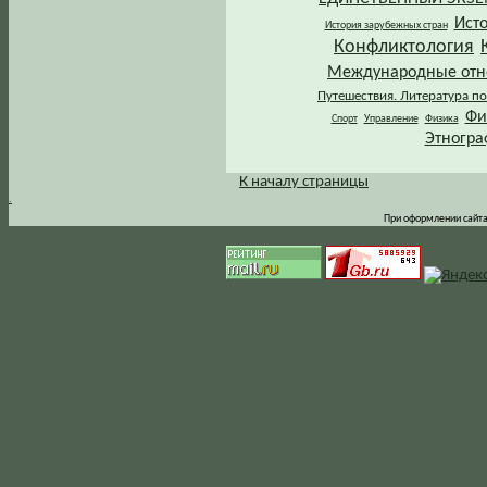
Ист
История зарубежных стран
Конфликтология
Международные от
Путешествия. Литература по
Фи
Спорт
Управление
Физика
Этногра
К началу страницы
.
При оформлении сайта