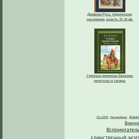
Древняя Русь: территория,
население, власть. IХ–IХ вв.
Степные империи Евразии:
монголы и татары
Архе
CD и DVD
Автореферат
Военн
Вспомогател
ЕДИНСТВЕННЫЙ ЭКЗ