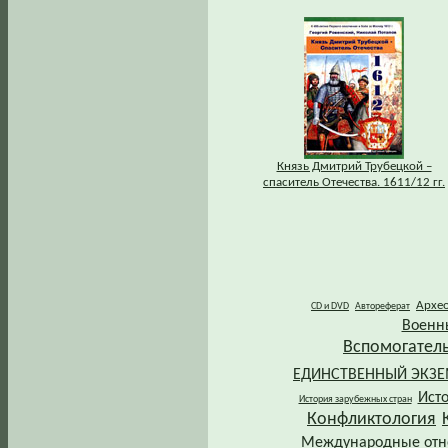
Князь Дмитрий Трубецкой –
спаситель Отечества. 1611/12 гг.
Архе
CD и DVD
Автореферат
Военн
Вспомогател
ЕДИНСТВЕННЫЙ ЭКЗ
Ист
История зарубежных стран
Конфликтология
Международные от