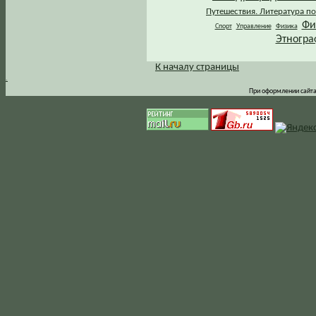
Путешествия. Литература по
Фи
Спорт
Управление
Физика
Этногра
К началу страницы
.
При оформлении сайта