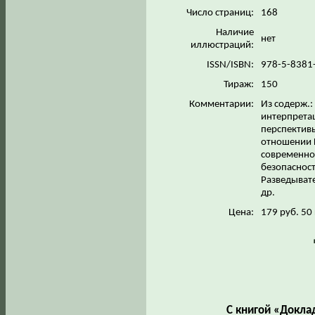
Число страниц:
168
Наличие
нет
иллюстраций:
ISSN/ISBN:
978-5-8381
Тираж:
150
Комментарии:
Из содерж.:
интерпретац
перспективы
отношении 
современном
безопасност
Разведывате
др.
Цена:
179 руб. 50
С книгой «Докла