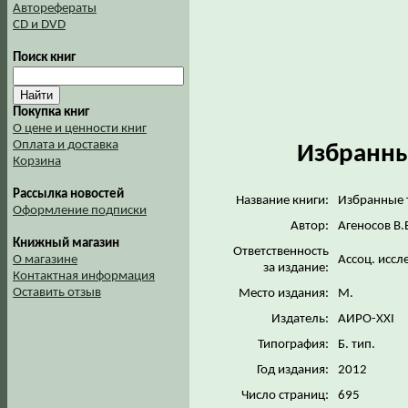
Авторефераты
CD и DVD
Поиск книг
Покупка книг
О цене и ценности книг
Оплата и доставка
Избранны
Корзина
Рассылка новостей
Название книги:
Избранные 
Оформление подписки
Автор:
Агеносов В.
Книжный магазин
Ответственность
Ассоц. иссл
О магазине
за издание:
Контактная информация
Оставить отзыв
Место издания:
М.
Издатель:
АИРО-XXI
Типография:
Б. тип.
Год издания:
2012
Число страниц:
695