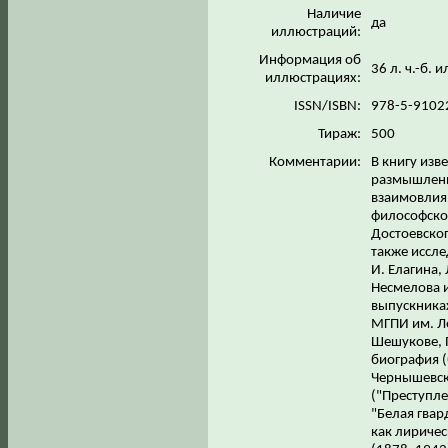
Наличие
да
иллюстраций:
Информация об
36 л. ч.-б. 
иллюстрациях:
ISSN/ISBN:
978-5-9102
Тираж:
500
Комментарии:
В книгу изв
размышлени
взаимовлиян
философско
Достоевског
также иссле
И. Елагина,
Несмелова и
выпускника
МГПИ им. Ле
Шешукове, П
биография (
Чернышевск
("Преступле
"Белая гвар
как лириче