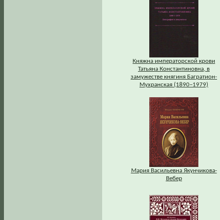
Княжна императорской крови
Татьяна Константиновна, в
замужестве княгиня Багратион-
Мухранская (1890–1979)
Мария Васильевна Якунчикова-
Вебер