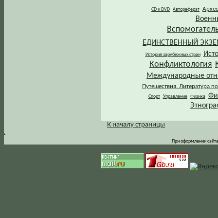
Архе
CD и DVD
Автореферат
Военн
Вспомогател
ЕДИНСТВЕННЫЙ ЭКЗ
Ист
История зарубежных стран
Конфликтология
Международные от
Путешествия. Литература по
Фи
Спорт
Управление
Физика
Этногра
К началу страницы
.
При оформлении сайта