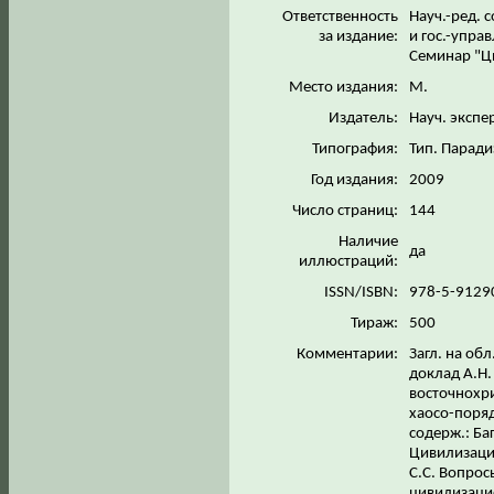
Ответственность
Науч.-ред. с
за издание:
и гос.-упра
Семинар "Ци
Место издания:
М.
Издатель:
Науч. экспе
Типография:
Тип. Парад
Год издания:
2009
Число страниц:
144
Наличие
да
иллюстраций:
ISSN/ISBN:
978-5-9129
Тираж:
500
Комментарии:
Загл. на об
доклад А.Н.
восточнохр
хаосо-поряд
содерж.: Ба
Цивилизаци
С.С. Вопрос
цивилизацио