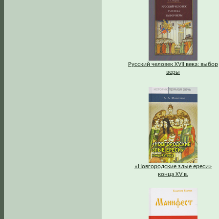
Русский человек XVII века: выбор
веры
«Новгородские злые ереси»
конца XV в.