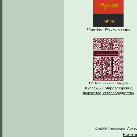
Манифест Русского мира
П.И. Мельников (Андрей
Печерский): Мировоззрение,
творчество, старообрядчество
Архе
CD и DVD
Автореферат
Военн