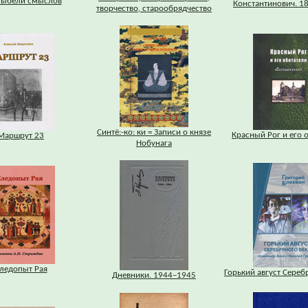
лыбели смыслов
Константинович. 1
творчество, старообрядчество
Синтё:-ко: ки = Записи о князе
Красный Рог и его 
Маршрут 23
Нобунага
ледопыт Рая
Горький август Сереб
Дневники. 1944–1945