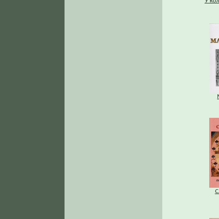
У ко
С