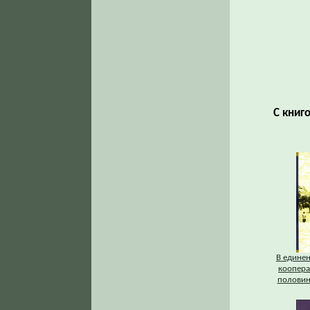
С книг
В единен
коопера
половина