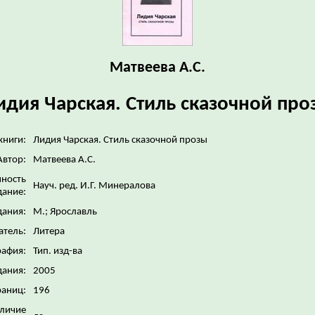
Матвеева А.С.
идия Чарская. Стиль сказочной про
книги:
Лидия Чарская. Стиль сказочной прозы
Автор:
Матвеева А.С.
нность
Науч. ред. И.Г. Минералова
дание:
дания:
М.; Ярославль
атель:
Литера
рафия:
Тип. изд-ва
дания:
2005
раниц:
196
личие