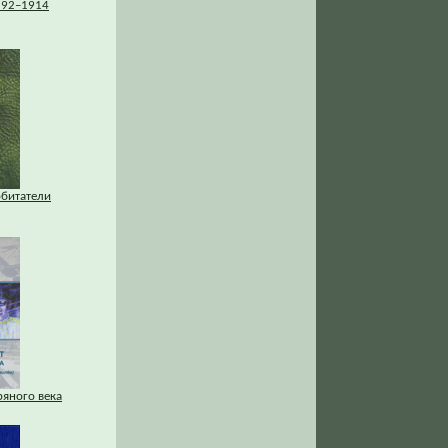
892–1914
обитатели
ряного века