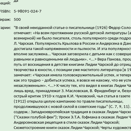
да
аций:
/ISBN:
5-98091-024-7
Тираж:
500
арии:
"В своей неизданной статье о писательнице (1926) Федор Соло
отмечает: «На всем протяжении русской детской литературы (а
всемирной) не было писателя, столь популярного среди подро
Л. Чарская. Популярность Крылова в России и Андерсена в Дан
достигала такой напряженности и пылкости. И эта популярнос
вполне заслужена... Чарская заговорила с детьми как с соверш
равными и равноценными ей людьми». <...> Вера Панова, пр
путь от восхищения в детстве книгами Лидии Чарской до отриц
творчества в юности, с позиции уже маститого литератора [в 19
замечает: «Чарская имела головокружительный успех, и тепер
как это трудно – добиться успеха, я вовсе не нахожу, что ее ус
незаслуженным». <...> К числу тех, кто видел в книгах Лидии Ч
лишь вред, принадлежат З. Масловская, В. Фриденберг и, безу
острый критик 1910-х годов К.И. Чуковский, чья статья в газете
(1912) открыла целую кампанию по травле писательницы,
продолжившуюся с новой силой в советские годы" (С. 7, 9, 11).
содерж.: Западноевропейская традиция в сказках Лидии Чарск
("Сказки голубой феи"); Уроки Э.Т.А. Гофмана в сказках Лидии 
Андерсеновская рецепция в стиле сказок Лидии Чарской;
Сюжетостроение книги сказок Лидии Чарской; Черты художест