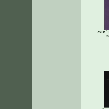
Жанр "п
н