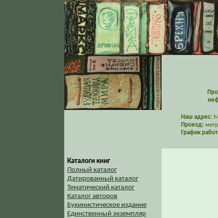
Про
неф
Наш адрес:
Мо
Проезд:
метр
График работ
Каталоги книг
Полный каталог
Датированный каталог
Тематический каталог
Каталог авторов
Букинистическое издание
Единственный экземпляр