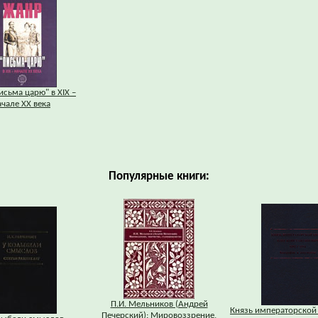
исьма царю" в XIX –
ачале ХХ века
Популярные книги:
П.И. Мельников (Андрей
Князь императорской
Печерский): Мировоззрение,