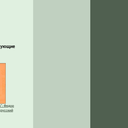
едующие
а": Федор
 русский