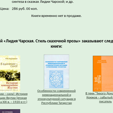
синтеза в сказках Лидии Чарской; и др.
Цена:
286 руб. 00 коп.
Книги временно нет в продаже.
ой «Лидия Чарская. Стиль сказочной прозы» заказывают сл
книги:
Особенности современной
В тени "Тихого Дон
ии – сила!: История
межнациональной и
Крюков – забытый
ции Якутии (вторая
этнокультурной ситуации в
писатель
 XIX в. – 1920-е гг.)
Республике Татарстан