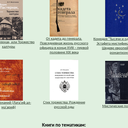
От кадета до генерала.
Комедия "Тысячи и о
ернак, или Торжество
Повседневная жизнь русского
Эстафета мистифик
халтуры
офицера в конце XVIII – первой
Шедевр европей
половине XIX века
романтизм
Стих торжества: Рождение
знаний (Лата'иф ал-
Мистические по
русской оды
ма'ариф)
Книги по тематикам: