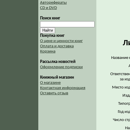
Авторефераты
CD и DVD
Поиск книг
Покупка книг
Л
О цене и ценности книг
Оплата и доставка
Корзина
Название 
Рассылка новостей
Оформление подписки
Ответстве
Книжный магазин
за из
О магазине
Место из
Контактная информация
Оставить отзыв
Изд
Типог
Год из
Число ст
На