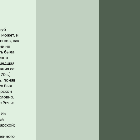
губ
 может, и
стков, как
ии не
ть была
енно
ошедшая
ания ее
70 г.]
ь, поняв
пех был
арской
словно,
 «Речь»
 Из
ой
Чарской;
венного