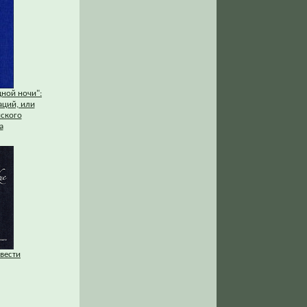
дной ночи":
аций, или
ского
а
вести