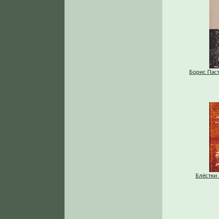
Борис Паст
Блёстки 