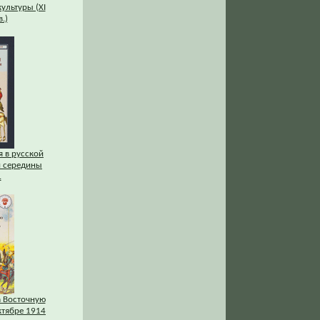
культуры (XI
.)
 в русской
и середины
.
а Восточную
ктябре 1914