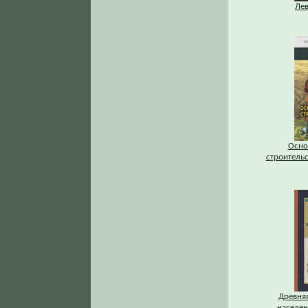
Ле
Осно
строитель
Древняя
населени