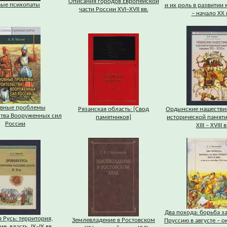
Описания городов Европейской
вые психопаты
и их роль в развитии 
части России XVI–XVII вв.
– начало XX в
вные проблемы
Рязанская область: [Свод
Ордынские нашествия
ства Вооруженных сил
памятников]
исторической памят
России
XIII – XVIII в
Два похода: борьба з
 Русь: территория,
Землевладение в Ростовском
Пруссию в августе – о
е, власть. IХ–IХ вв.