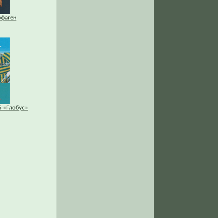
рфаген
Б «Глобус»