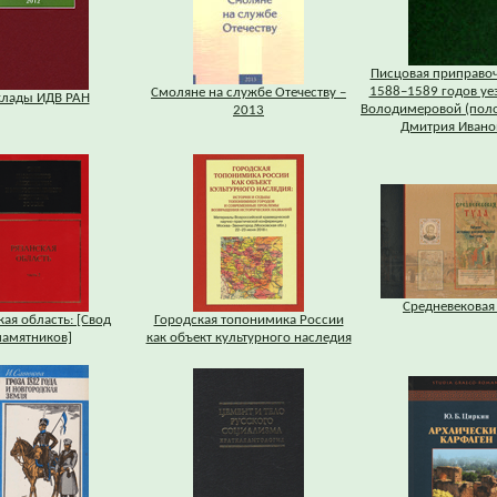
Писцовая приправоч
1588–1589 годов уе
Смоляне на службе Отечеству –
лады ИДВ РАН
Володимеровой (поло
2013
Дмитрия Ивано
Средневековая
кая область: [Свод
Городская топонимика России
памятников]
как объект культурного наследия