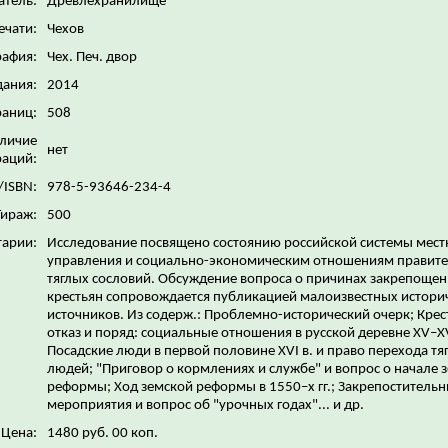
атель:
Древлехранилище
ечати:
Чехов
рафия:
Чех. Печ. двор
дания:
2014
раниц:
508
личие
нет
аций:
/ISBN:
978-5-93646-234-4
Тираж:
500
арии:
Исследование посвящено состоянию российской системы мест
управления и социально-экономическим отношениям правите
тяглых сословий. Обсуждение вопроса о причинах закрепощен
крестьян сопровождается публикацией малоизвестных истори
источников. Из содерж.: Проблемно-исторический очерк; Крес
отказ и поряд: социальные отношения в русской деревне XV–XV
Посадские люди в первой половине XVI в. и право перехода тя
людей; "Приговор о кормлениях и службе" и вопрос о начале 
реформы; Ход земской реформы в 1550–х гг.; Закрепоститель
мероприятия и вопрос об "урочных годах"... и др.
Цена:
1480 руб. 00 коп.