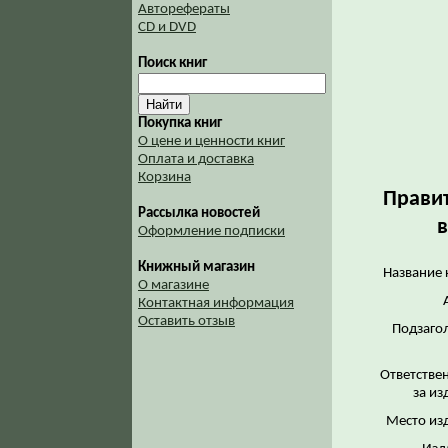
Авторефераты
CD и DVD
Поиск книг
Покупка книг
О цене и ценности книг
Оплата и доставка
Корзина
Правит
Рассылка новостей
в
Оформление подписки
Книжный магазин
Название 
О магазине
Контактная информация
Оставить отзыв
Подзаго
Ответстве
за из
Место из