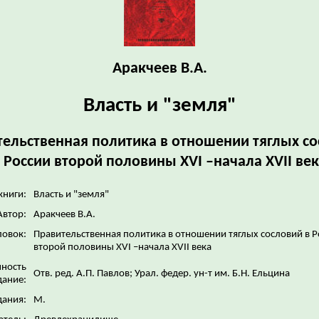
Аракчеев В.А.
Власть и "земля"
ельственная политика в отношении тяглых с
 России второй половины XVI –начала XVII ве
книги:
Власть и "земля"
Автор:
Аракчеев В.А.
ловок:
Правительственная политика в отношении тяглых сословий в Р
второй половины XVI –начала XVII века
нность
Отв. ред. А.П. Павлов; Урал. федер. ун-т им. Б.Н. Ельцина
дание:
дания:
М.