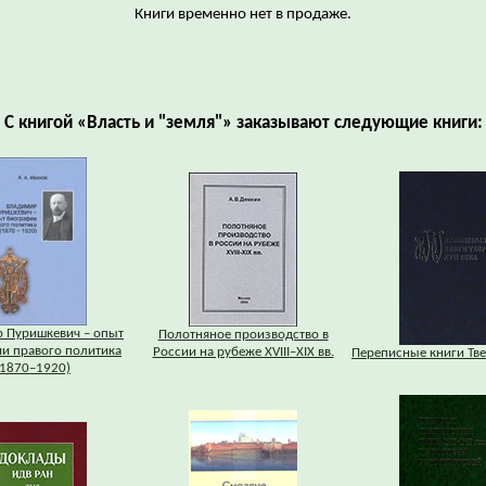
Книги временно нет в продаже.
С книгой «Власть и "земля"» заказывают следующие книги:
 Пуришкевич – опыт
Полотняное производство в
и правого политика
России на рубеже XVIII–XIX вв.
Переписные книги Твер
(1870–1920)