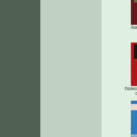
Док
Рязанс