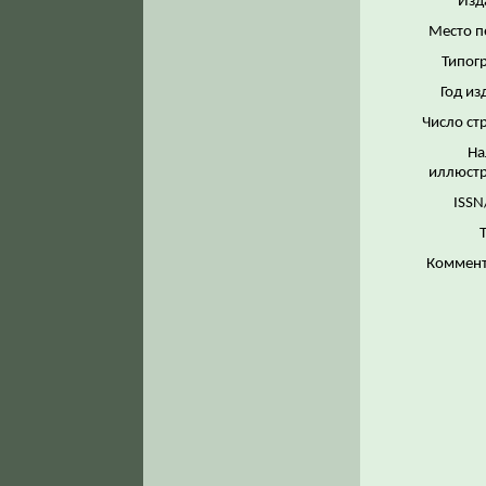
Изд
Место п
Типог
Год из
Число ст
На
иллюстр
ISSN
Коммент