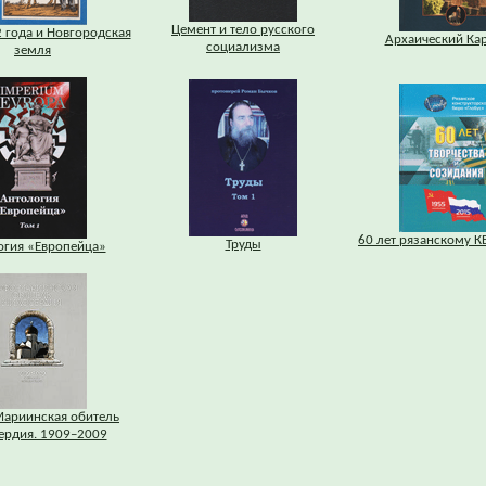
Цемент и тело русского
 года и Новгородская
Архаический Ка
социализма
земля
60 лет рязанскому К
Труды
огия «Европейца»
ариинская обитель
ердия. 1909–2009