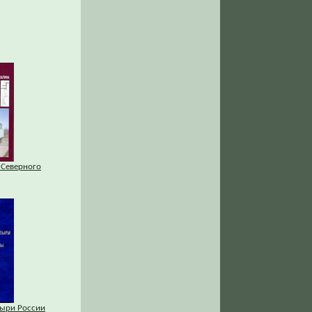
 Северного
ыри России