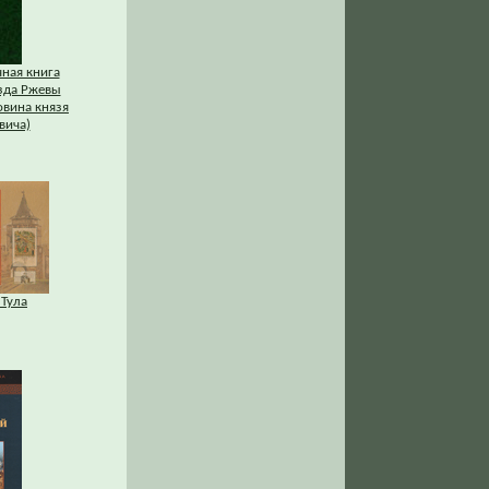
ная книга
зда Ржевы
вина князя
вича)
 Тула