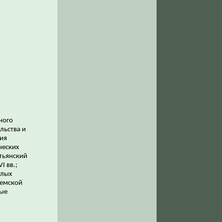
ного
льства и
ия
ческих
тьянский
I вв.;
глых
земской
ные