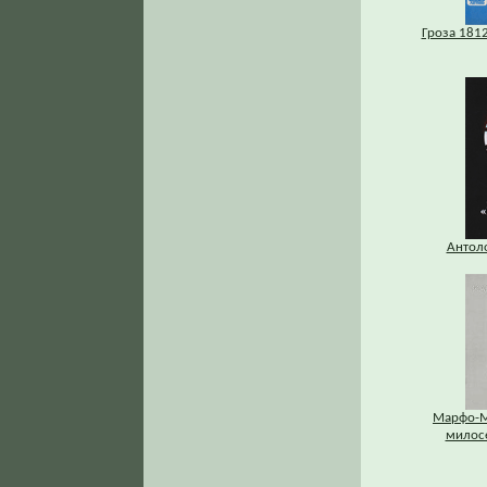
Гроза 1812
Антол
Марфо-М
милос