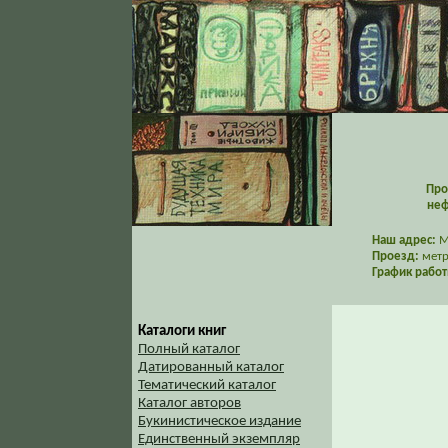
Про
неф
Наш адрес:
Мо
Проезд:
метр
График работ
Каталоги книг
Полный каталог
Датированный каталог
Тематический каталог
Каталог авторов
Букинистическое издание
Единственный экземпляр