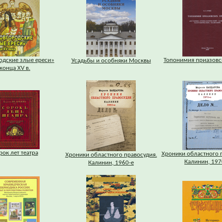
одские злые ереси»
Топонимия приазовс
Усадьбы и особняки Москвы
конца XV в.
рок лет театра
Хроники областного 
Хроники областного правосудия.
Калинин, 197
Калинин, 1960-е