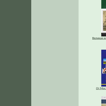
Великая к
От Мос