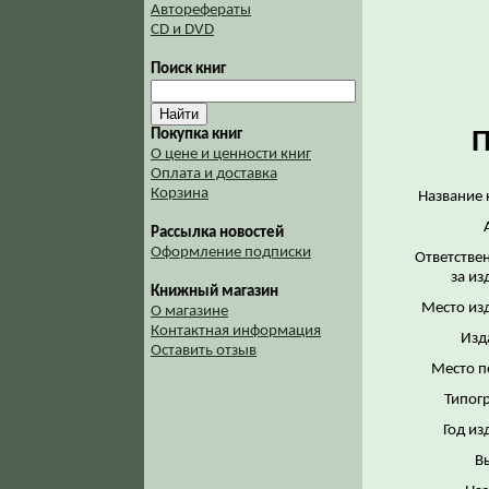
Авторефераты
CD и DVD
Поиск книг
П
Покупка книг
О цене и ценности книг
Оплата и доставка
Корзина
Название 
Рассылка новостей
Оформление подписки
Ответстве
за из
Книжный магазин
Место из
О магазине
Контактная информация
Изд
Оставить отзыв
Место п
Типог
Год из
В