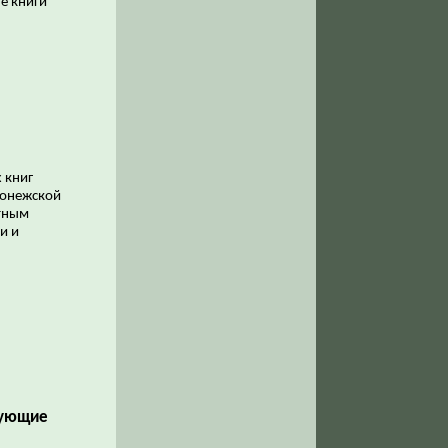
е книги
 книг
бонежской
стным
и и
дующие