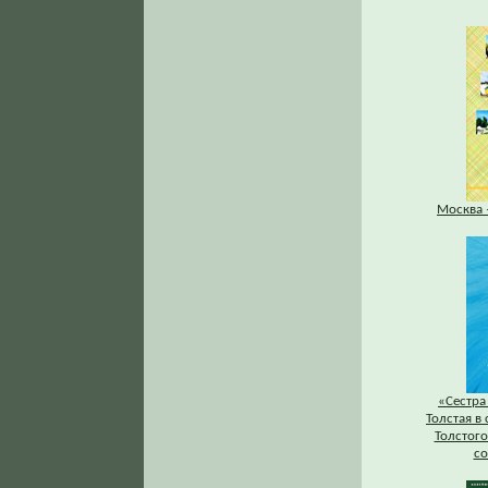
Москва 
«Сестра 
Толстая в 
Толстого
со