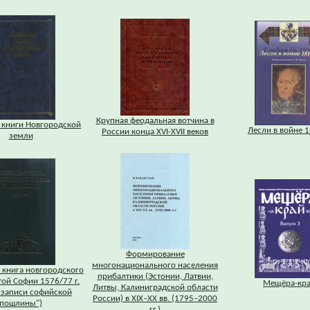
Крупная феодальная вотчина в
 книги Новгородской
Лесли в войне 1
России конца XVI-XVII веков
земли
Формирование
многонационального населения
 книга новгородского
прибалтики (Эстонии, Латвии,
ой Софии 1576/77 г.
Мещёра-кр
Литвы, Калиниградской области
 записи софийской
России) в XIX–XX вв. (1795–2000
пошлины")
гг.)