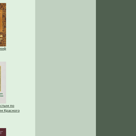
миф
лстым по
ям Красного