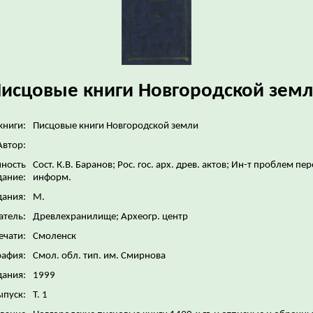
исцовые книги Новгородской зем
книги:
Писцовые книги Новгородской земли
Автор:
нность
Сост. К.В. Баранов; Рос. гос. арх. древ. актов; Ин-т проблем пе
дание:
информ.
дания:
М.
атель:
Древлехранилище; Археогр. центр
ечати:
Смоленск
рафия:
Смол. обл. тип. им. Смирнова
дания:
1999
ыпуск:
Т. 1