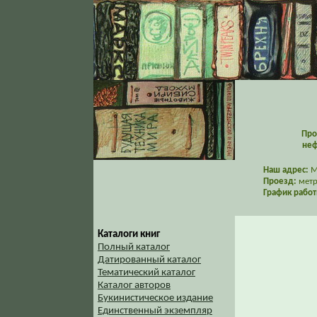
Про
неф
Наш адрес:
Мо
Проезд:
метр
График работ
Каталоги книг
Полный каталог
Датированный каталог
Тематический каталог
Каталог авторов
Букинистическое издание
Единственный экземпляр