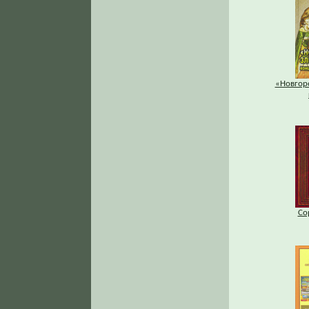
«Новгор
Со