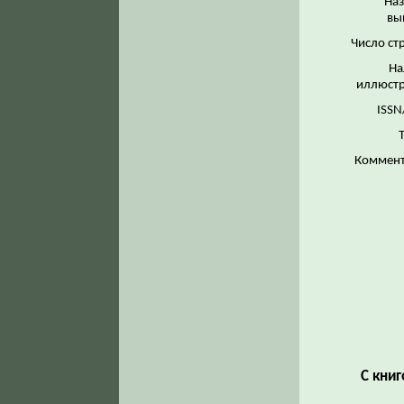
На
вы
Число ст
На
иллюстр
ISSN
Коммент
С кни