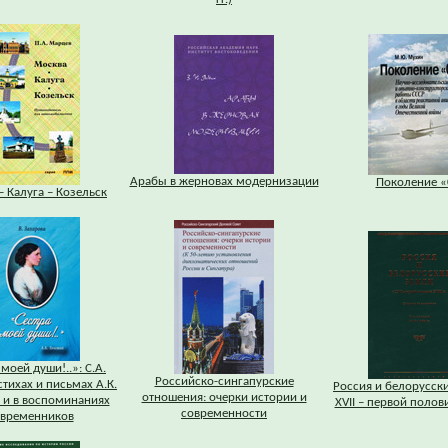
Арабы в жерновах модернизации
Поколение «
– Калуга – Козельск
моей души!..»: С.А.
Российско-сингапурские
стихах и письмах А.К.
Россия и белорусск
отношения: очерки истории и
 и в воспоминаниях
XVII – первой половин
современности
временников