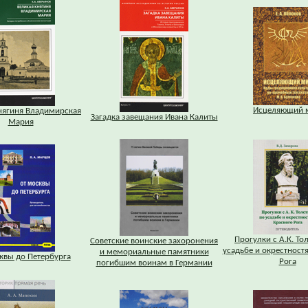
Исцеляющий 
нягиня Владимирская
Загадка завещания Ивана Калиты
Мария
Прогулки с А.К. То
Советские воинские захоронения
усадьбе и окрестност
и мемориальные памятники
квы до Петербурга
Рога
погибшим воинам в Германии