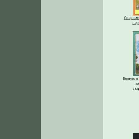
Совреме
пер
Беливо в
по
ста