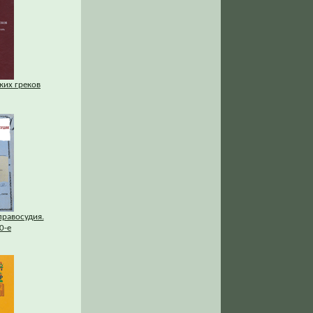
ких греков
правосудия.
0-е