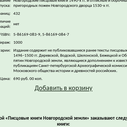
звание
Новгородские писцовые книги 1490-х гг. и отписные и оброчны
пуска:
пригородных пожен Новгородского дворца 1530-х гг.
раниц:
432
личие
нет
аций:
/ISBN:
5-86169-083-9, 5-86169-084-7
Тираж:
1000
арии:
Издание содержит не публиковавшиеся ранее тексты писцовых
1496–1500 гг. Деревской, Водской, Шелонской, Бежецкой и О
пятин Новгородской земли, являющиеся дополнением к изве
публикациям Санкт-петербургской Археографической комисси
Московского общества истории и древностей российских.
Цена:
690 руб. 00 коп.
Добавить в корзину
гой «Писцовые книги Новгородской земли» заказывают сле
книги: