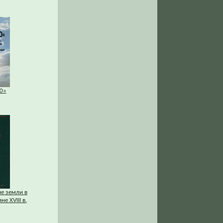
0»
ие земли в
е XVIII в.