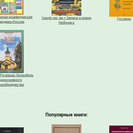
нная краеведческая
Синтё:-ко: ки = Записи о князе
Гуслицы
иодика России
Нобунага
 Гуслицах: Колыбель
дмосковного
рообрядчества
Популярные книги: