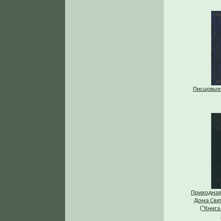
Писцовые
Приходная
Дома Свят
("Книга