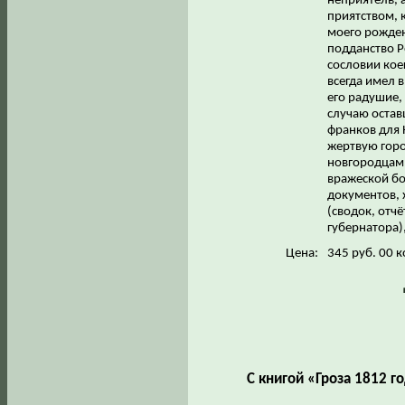
неприятель, 
приятством, 
моего рожден
подданство Р
сословии кое
всегда имел 
его радушие, 
случаю остав
франков для 
жертвую горо
новгородцам р
вражеской бо
документов, 
(сводок, отч
губернатора)
Цена:
345 руб. 00 к
С книгой «Гроза 1812 