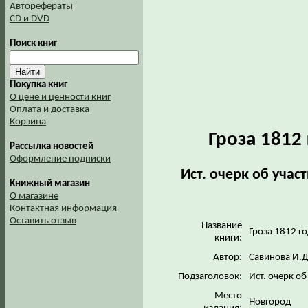
Авторефераты
CD и DVD
Поиск книг
Покупка книг
О цене и ценности книг
Оплата и доставка
Корзина
Гроза 1812
Рассылка новостей
Оформление подписки
Ист. очерк об учас
Книжный магазин
О магазине
Контактная информация
Оставить отзыв
Название
Гроза 1812 г
книги:
Автор:
Савинова И.Д
Подзаголовок:
Ист. очерк об
Место
Новгород