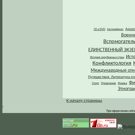
Архе
CD и DVD
Автореферат
Военн
Вспомогател
ЕДИНСТВЕННЫЙ ЭКЗ
Ист
История зарубежных стран
Конфликтология
Международные от
Путешествия. Литература по
Фи
Спорт
Управление
Физика
Этногра
К началу страницы
.
При оформлении сайта