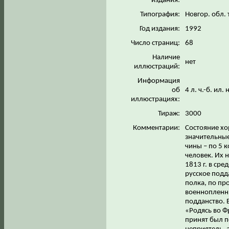
издания:
Типография:
Новгор. обл. 
Год издания:
1992
Число страниц:
68
Наличие
нет
иллюстраций:
Информация
об
4 л. ч.-б. ил.
иллюстрациях:
Тираж:
3000
Комментарии:
Состояние хо
значительные
чины – по 5 
человек. Их 
1813 г. в ср
русское подд
полка, по пр
военнопленны
подданство. 
«Родясь во Ф
принят был п