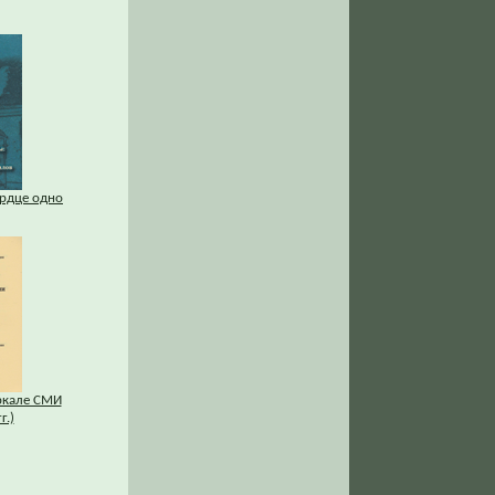
ердце одно
ркале СМИ
г.)