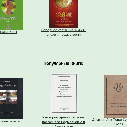
Соборное уложение 1649 г.:
Сочинения
эпоха и предыстория
Популярные книги:
К истории древних трактов
Дневник Яна Петра Са
ивые рельсы
Восточного Подмосковья и
1611)
Замосковья