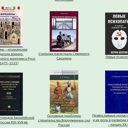
ны – итальянские
Стальная магистраль Северного
датели военно-
Левые психоп
Сахалина
ного комплекса Руси
(1475–1531)
Православные монаст
Основные проблемы
городов Европейской
и их роль в развитии 
строительства Вооруженных сил
оссии XVI–XVII вв.
– начало XX в
России