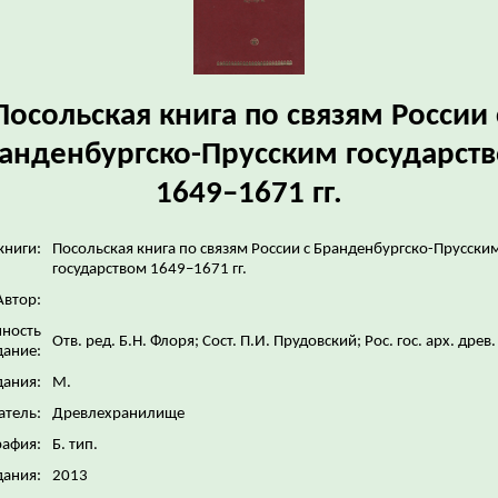
Посольская книга по связям России 
анденбургско-Прусским государст
1649–1671 гг.
книги:
Посольская книга по связям России с Бранденбургско-Прусски
государством 1649–1671 гг.
Автор:
нность
Отв. ред. Б.Н. Флоря; Сост. П.И. Прудовский; Рос. гос. арх. древ
дание:
дания:
М.
атель:
Древлехранилище
рафия:
Б. тип.
дания:
2013