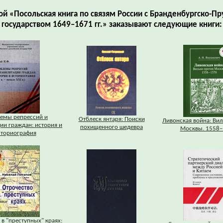
ой «Посольская книга по связям России с Бранденбургско-П
государством 1649–1671 гг.» заказывают следующие книги:
емы репрессий и
Отблеск янтаря: Поиски
Ливонская война: Ви
ии граждан: история и
похищенного шедевра
Москвы. 1558–
сториография
 в "преступных" краях: