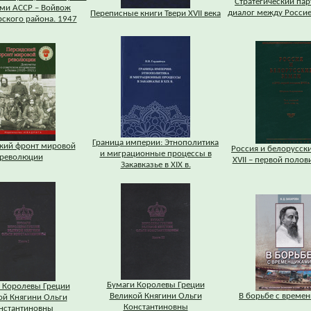
Стратегический па
оми АССР – Войвож
диалог между Россие
Переписные книги Твери XVII века
ского района. 1947
Граница империи: Этнополитика
кий фронт мировой
Россия и белорусск
и миграционные процессы в
революции
XVII – первой половин
Закавказье в XIX в.
Бумаги Королевы Греции
 Королевы Греции
Великой Княгини Ольги
В борьбе с време
ой Княгини Ольги
Константиновны
нстантиновны