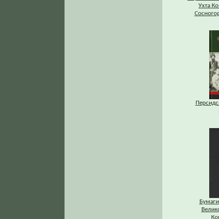
Ухта К
Сосногор
Персидс
Бумаги
Велик
Ко