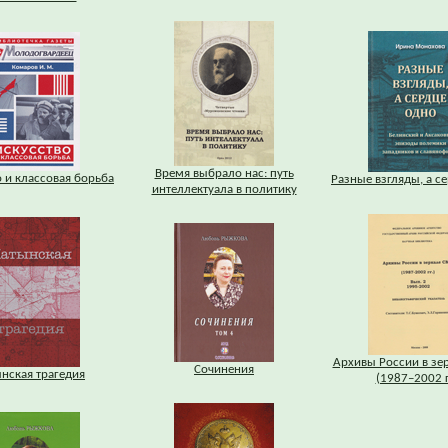
Время выбрало нас: путь
 и классовая борьба
Разные взгляды, а с
интеллектуала в политику
Архивы России в зе
Сочинения
нская трагедия
(1987–2002 г