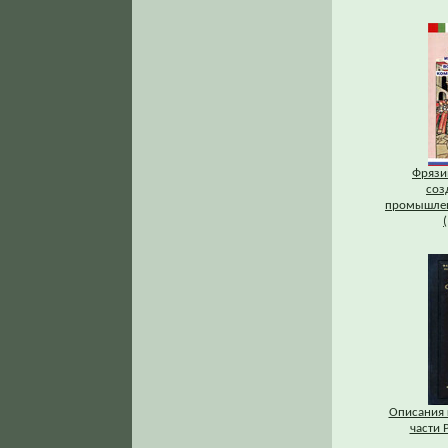
Фрязи
соз
промышлен
Описания 
части Р