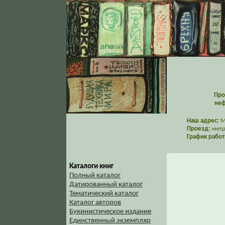
Про
неф
Наш адрес:
Мо
Проезд:
метр
График работ
Каталоги книг
Полный каталог
Датированный каталог
Тематический каталог
Каталог авторов
Букинистическое издание
Единственный экземпляр