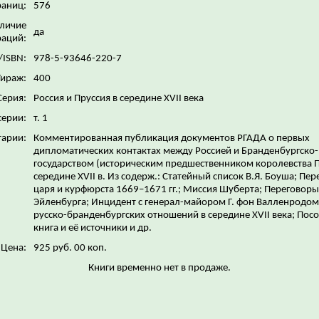
раниц:
576
личие
да
аций:
/ISBN:
978-5-93646-220-7
Тираж:
400
Серия:
Россия и Пруссия в середине XVII века
серии:
т. 1
арии:
Комментированная публикация документов РГАДА о первых
дипломатических контактах между Россией и Бранденбургско
государством (историческим предшественником королевства П
середине XVII в. Из содерж.: Статейный список В.Я. Боуша; Пер
царя и курфюрста 1669–1671 гг.; Миссия Шуберта; Переговоры
Эйленбурга; Инцидент с генерал-майором Г. фон Валленродом
русско-бранденбургских отношений в середине XVII века; Пос
книга и её источники и др.
Цена:
925 руб. 00 коп.
Книги временно нет в продаже.