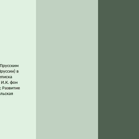
-Прусским
руссии) в
еписка
 И.К. фон
; Развитие
ольская