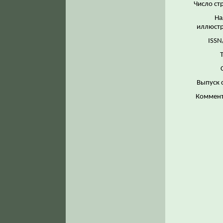
Число ст
На
иллюстр
ISSN
Выпуск 
Коммент