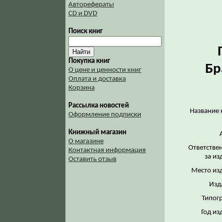
Авторефераты
CD и DVD
Поиск книг
Покупка книг
Бр
О цене и ценности книг
Оплата и доставка
Корзина
Рассылка новостей
Название 
Оформление подписки
Книжный магазин
О магазине
Ответстве
Контактная информация
за из
Оставить отзыв
Место из
Изд
Типог
Год из