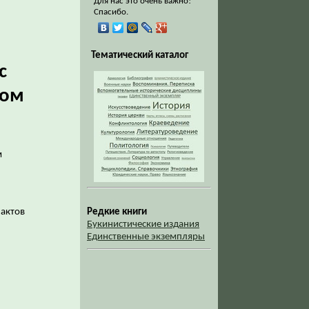
Для нас это очень важно!
Спасибо.
Тематический каталог
с
вом
м
Редкие книги
. актов
Букинистические издания
Единственные экземпляры