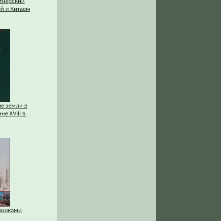
ртнерский
й и Китаем
ие земли в
е XVIII в.
нщиками