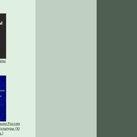
аты
ыри России
культуры (XI
.)