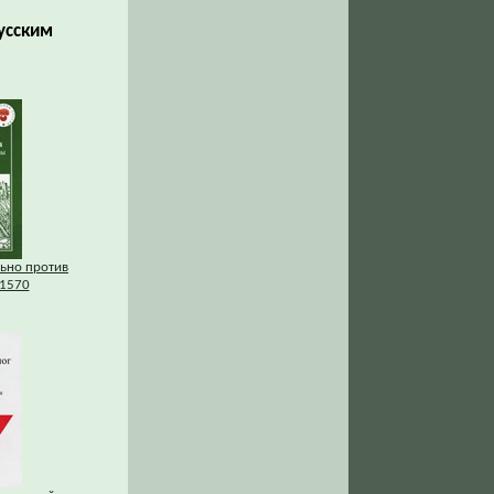
русским
льно против
1570