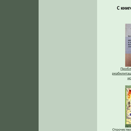
С книг
Пробл
реабилитац
и
Отрочество