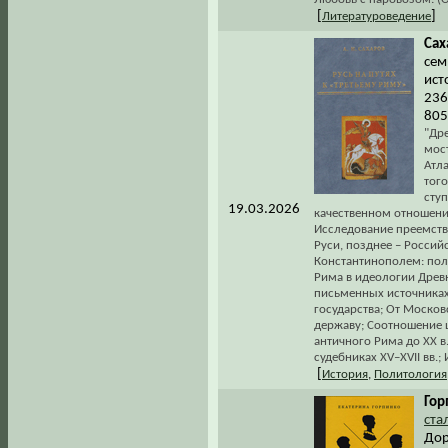
[
]
Литературоведение
Сах
сем
ист
236
805
"Др
мос
Атл
того
сту
19.03.2026
качественном отношении
Исследование преемств
Руси, позднее – Россий
Константинополем: поли
Рима в идеологии Древ
письменных источниках 
государства; От Москов
державу; Соотношение ц
античного Рима до ХХ в.
судебниках XV–XVII вв.
[
История
,
Политология
Гор
ста
Дор