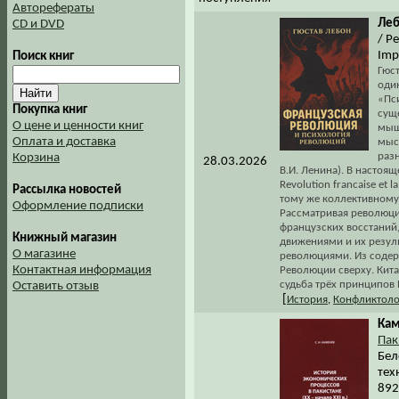
Авторефераты
Леб
CD и DVD
/ Р
Imp
Поиск книг
Гюст
оди
«Пс
Покупка книг
сущ
О цене и ценности книг
мышл
Оплата и доставка
мыс
раз
Корзина
28.03.2026
В.И. Ленина). В настоя
Revolution francaise et 
Рассылка новостей
тому же коллективному
Оформление подписки
Рассматривая революци
французских восстаний,
Книжный магазин
движениями и их резул
О магазине
революциями. Из содер
Контактная информация
Революции сверху. Кита
судьба трёх принципов 
Оставить отзыв
[
История
,
Конфликтоло
Кам
Пак
Бел
тех
892