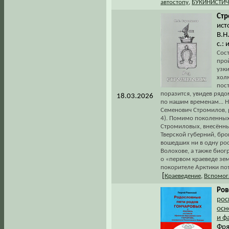
автостопу
,
БУКИНИСТИЧ
Стр
ист
В.Н
с.: 
Сос
прой
узки
хол
пост
поразится, увидев ряд
18.03.2026
по нашим временам... Н
Семенович Стромилов, ро
4). Помимо поколенных 
Стромиловых, внесённы
Тверской губерний, бр
вошедших ни в одну рос
Волохове, а также биог
о «первом краеведе зе
покорителе Арктики по
[
Краеведение
,
Вспомог
Ров
рос
осн
и ф
Фря