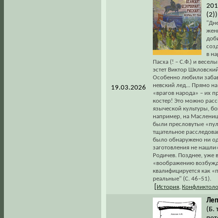
201
(2))
"Дн
жен
доби
соз
в на
Пасха (! – С.Ф.) и вес
эстет Виктор Шкловский
Особенно любили забав
невский лед... Прямо н
19.03.2026
«врагов народа» – их 
костер! Это можно рас
языческой культуры, бо
например, на Масленицу
были пресловутые «пул
тщательное расследован
было обнаружено ни од
заготовления не нашли»
Родичев. Позднее, уже
«воображению возбужде
квалифицируется как «п
реальные" (С. 46–51).
[
История
,
Конфликтоло
Леп
(Б. 