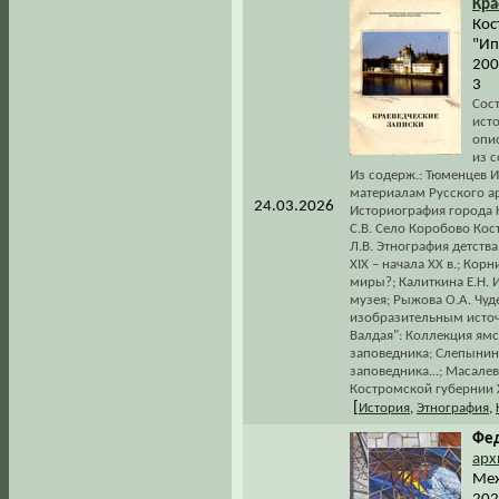
Кра
Кос
"Ип
200
3
Сост
ист
опи
из с
Из содерж.: Тюменцев И
материалам Русского ар
24.03.2026
Историография города 
С.В. Село Коробово Кос
Л.В. Этнография детств
XIX – начала XX в.; Кор
миры?; Калиткина Е.Н. 
музея; Рыжова О.А. Чу
изобразительным источн
Валдая": Коллекция ям
заповедника; Слепынин
заповедника...; Масале
Костромской губернии X
[
История
,
Этнография
,
Фед
арх
Меж