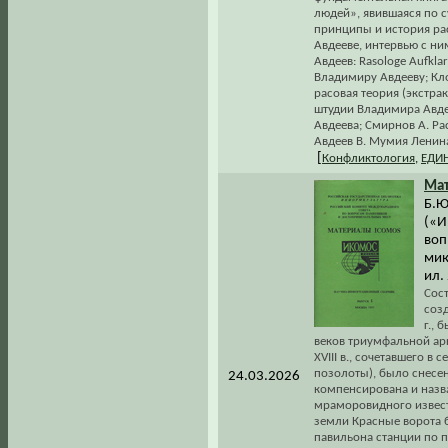
людей», явившаяся по с
принципы и история ра
Авдееве, интервью с ни
Авдеев: Rasologe Aufkla
Владимиру Авдееву; Кло
расовая теория (экстрак
штудии Владимира Авде
Авдеева; Смирнов А. Ра
Авдеев В. Мумия Ленина
[
Конфликтология
,
ЕДИ
Ма
Б.Ю
(«И
воп
мик
ил.
Сос
соз
г., 
веков триумфальной ар
XVIII в., сочетавшего в
позолоты), было снесен
24.03.2026
компенсирована и назв
мраморовидного извест
земли Красные ворота 
павильона станции по п