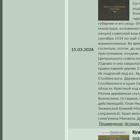
Сост
изд
Усп
чудо
губернии и его уезд» (
монастыря, основанного
начале] советской влас
сентября 1939 по май 
военнопленные. Во вре
госпиталь, потом, до н
15.03.2026
преступников, позднее 
Центрального совета по
[Однако и она закрылас
православной церкви 21
Из подписей под ил.: К
Столбенского. Деревня 
Столбенского и храм С
области; Крестный ход и
Резная деревянная скул
Вознесения, Осташков;
действующий); План Нил
Тихвинской Божией Мат
сохранился); Храм ико
схиигумена Михаила. Де
[
Краеведение
,
История
Куз
кня