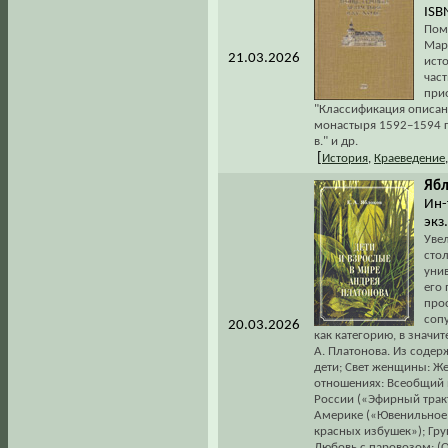
ISB
Пом
Мар
21.03.2026
ист
част
прио
"Классификация описан
монастыря 1592–1594 гг
в." и др.
[
История
,
Краеведение
Ябл
Ин-
экз
Увел
сто
уни
его
про
сопу
20.03.2026
как категорию, в знач
А. Платонова. Из содер
дети; Свет женщины: Же
отношениях: Всеобщий н
России («Эфирный трак
Америке («Ювенильное 
красных избушек»); Гру
Любовь с паровозом: (О