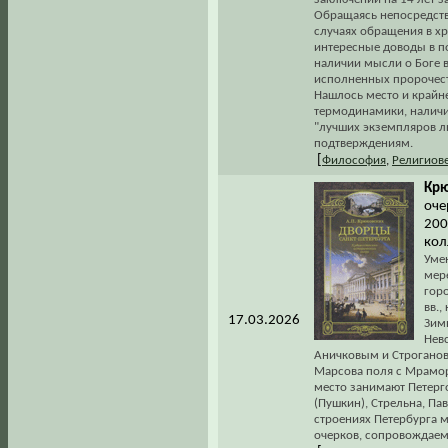
Обращаясь непосредстве
случаях обращения в хр
интересные доводы в п
наличии мысли о Боге 
исполненных пророчест
Нашлось место и крайне
термодинамики, наличи
"лучших экземпляров л
подтверждениям.
[
Философия
,
Религиов
Крю
оче
200
кол
Уме
мер
горо
вв.,
17.03.2026
Зим
Нев
Аничковым и Строганов
Марсова поля с Мрамор
место занимают Петерг
(Пушкин), Стрельна, Па
строениях Петербурга м
очерков, сопровождаем