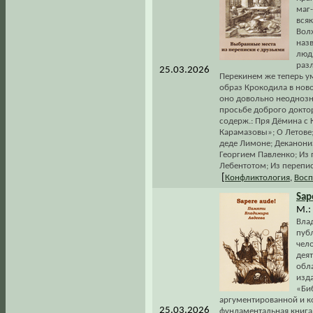
маг-
всяк
Вол
наз
люд
разл
25.03.2026
Перекинем же теперь ум
образ Крокодила в ново
оно довольно неоднозна
просьбе доброго доктор
содерж.: Пря Дёмина с
Карамазовы»; О Летове;
деде Лимоне; Деканони
Георгием Павленко; Из
Лебентотом; Из перепи
[
Конфликтология
,
Восп
Sap
М.: 
Вла
публ
чело
дея
обла
изд
«Би
аргументированной и ко
25.03.2026
фундаментальная книга 