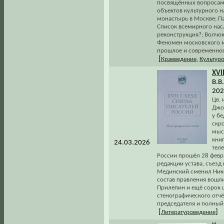
посвящённых вопросам 
объектов культурного н
монастырь в Москве; Па
Список всемирного насл
реконструкция?; Волчо
Феномен московского м
прошлое и современнос
[
Краеведение
,
Культур
XVI
В.В
202
Цв.
Джо
у бе
скр
мысл
книг
24.03.2026
теле
России прошёл 28 февра
редакции устава, съезд
Мединский сменил Нико
состав правления вошли
Прилепин и ещё сорок ш
стенографического отч
председателя и полный 
[
]
Литературоведение