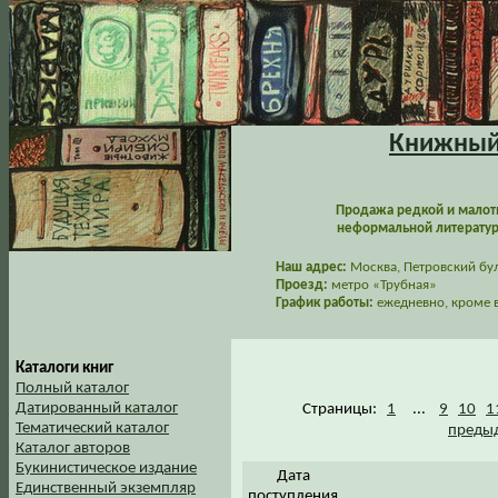
Книжный 
Продажа редкой и малот
неформальной литературы
Наш адрес:
Москва, Петровский буль
Проезд:
метро «Трубная»
График работы:
ежедневно, кроме в
Каталоги книг
Полный каталог
Датированный каталог
Страницы:
1
...
9
10
1
Тематический каталог
предыд
Каталог авторов
Букинистическое издание
Дата
Единственный экземпляр
поступления