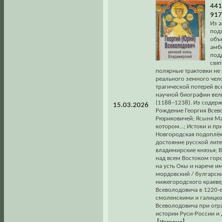
441
917
Из а
под
объе
амб
подд
свя
полярные трактовки не 
реального земного чело
трагической потерей вс
научной биографии вел
(1188–1238). Из содерж.
15.03.2026
Рождение Георгия Всево
Рюриковичей; Ясыня Мар
котором...; Истоки и п
Новгородская подоплёк
достояние русской лите
владимирские князья; 
над всем Востоком горо
на усть Окы и нарече и
мордовский / булгарск
нижегородского краеве
Всеволодовича в 1220-е
смоленскими и галицко
Всеволодовича при отр
истории Руси-России и 