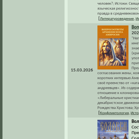
человек?; Истоки: Свящ
языческая религиознос
правда в средневековом
[
Литературоведение
,
И
Воп
2026
"Не
имет
знае
(хри
упот
прит
Пре
15.03.2026
согласования жены, коя
коротких интервью Амв
своё преемство от «ка
андреевцев». Из содерж
отношение к клонирова
«Либеральные христиан
декабристское движение
Рождества Христова; Хр
[
Конфликтология
,
Исто
Вол
Сос
Пре
Сол