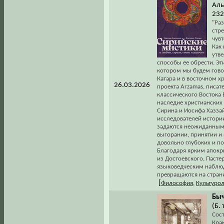
Аль
232
"Раз
стр
чувт
Как 
утв
способы ее обрести. Эт
котором мы будем гово
Катара и в восточном х
26.03.2026
проекта Arzamas, писат
классического Востока
наследие христианских 
Сирина и Иосифа Хаззай
исследователей истории
задаются неожиданными 
выгорании, принятии и
довольно глубоких и по
Благодаря ярким апок
из Достоевского, Пасте
языковедческим наблюд
превращаются на страни
[
Философия
,
Культуро
Быч
(Б. 
Сос
Крак