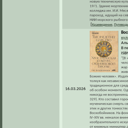
новую техническую куль
19/1. Здание мортехни
колледжа им. И.И. Меся
пароход, идущий на се
НИИ морского рыбного х
[
Краеведение
,
Путевод
Вос
кул
Аль
В п
ISB
"[В
чел
жар
жив
Божию человек». Издате
толкуя как независимо
традиционное для средн
16.03.2026
об особом моменте. Од
никогда не воспринимал
329). Кто составил гор
мученическая смерть с
этих и других тонкостя
Воскобойников. На фон
IV–XIV вв. немалое вни
изобразительного иску
от книжных миниатюр д