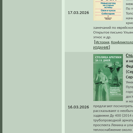
меж
По т
17.03.2026
Топо
начи
хрис
замечаний по еврейском
Открытое письмо Ульян
этнос и др.
[
История
,
Конфликтоло
]
ИЗДАНИЕ
Сто
и н
Фед
(Се
Сер
Умен
Пут
горо
дос
и н
предлагают посмотреть
16.03.2026
рассказывают о необычн
задвижке Ду 400 (2014 
трубопроводной армату
проспекта Ленина и ули
теплоснабжение около 