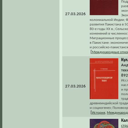
Под
разв
эко
27.03.2026
Эко
колониальной Индии; Ф
развития Пакистана в 50
80-е годы ХХ в.; Сельс
изменений в численнос
Миграционные процесс
в Пакистане: экономиче
и российско-пакистанск
[
Международные отно
Кул
Анд
тех
892
Исс
нас
27.03.2026
и п
пол
тра
древнеиндийской тради
и социогенез; Половозр
[
История
,
Международ
Кал
стр