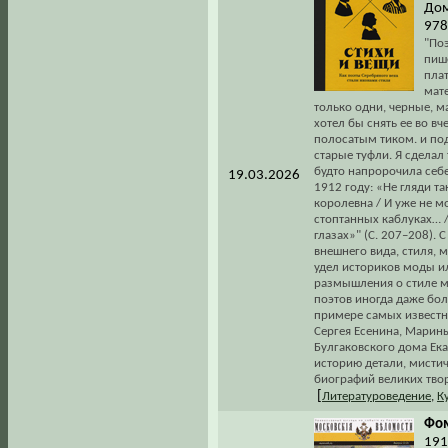
Дом
978
"Поэ
пише
пла
мате
только одни, черные, м
хотел бы снять ее во в
полосатым тиком. и под
старые туфли. Я сделал
будто напророчила себе
19.03.2026
1912 году: «Не гляди та
королевна / И уже не мо
стоптанных каблуках… / 
глазах»" (С. 207–208). 
внешнего вида, стиля, 
удел историков моды ил
размышления о стиле мо
поэтов иногда даже бол
примере самых известн
Сергея Есенина, Марин
Булгаковского дома Ек
историю детали, мисти
биографий великих тво
[
Литературоведение
,
К
Фом
1917