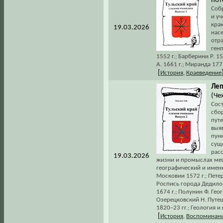
пот
Соб
и уч
кра
19.03.2026
насе
отр
генп
1552 г.; Барберини Р. 1
А. 1661 г.; Миранда 1771 
[
История
,
Краеведение
Леп
(Чех
Сос
сбо
путе
выя
пунк
сущ
рас
19.03.2026
жизни и промыслах мес
географический и именн
Московии 1572 г.; Пете
Роспись города Дедилов
1674 г.; Полунин Ф. Гео
Озерецковский Н. Путеше
1820–23 гг.; Геология и
[
История
,
Воспоминани