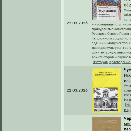
202
062
Уме
обли
то 
22.03.2026
– наследницы сталинск
причудливые конструкц
Русского Севера Павел
"эталонного социалист
зданий и монументов, 
дворцов культуры, гост
архитектурную летопис
архитекторов и скульпт
[
История
,
Краеведение
Чуг
Иск
ил.
Уме
22.03.2026
соде
Ряз
На р
[
Ис
ИЗД
Чер
мон
пер