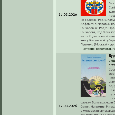
В ос
Савё
дан
18.03.2026
пред
Из содерж.: Род 1. Кал
Алфавит Гончаровых ка
Гончаровых; Род 2. Ор
Гончарова; Род 3 писат
часть Родословной книг
книгу Калужской губерн
Пушкина (Москва) и др.
[
История
,
Вспомогат. 
Вур
сущ
199
Сост
форм
чело
имет
одну
Кла
пут
про
словам Вольтера, если 
17.03.2026
бытия. Напротив, Рича
в молодости увлекавши
заключении на 14 лет за