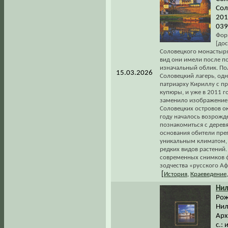
Сол
201
039
Форм
[до
Соловецкого монастыря
вид они имели после по
изначальный облик. Пол
15.03.2026
Соловецкий лагерь, одн
патриарху Кириллу с пр
купюры, и уже в 2011 г
заменило изображение м
Соловецких островов ок
году началось возрожд
познакомиться с деревя
основания обители пре
уникальным климатом,
редких видов растений.
современных снимков 
зодчества «русского Аф
[
История
,
Краеведение
Нил
Рож
Нил
Арх
с.: