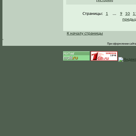
[
]
История
Страницы:
1
...
9
10
1
предыд
К началу страницы
.
При оформлении сайта