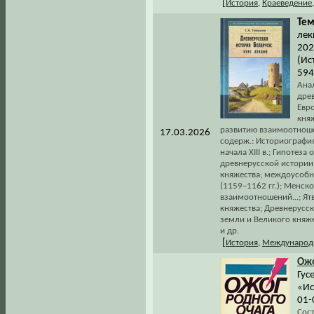
[
История
,
Краеведение
Тем
лек
2025
(Ис
594
Ана
древ
Евр
кня
развитию взаимоотноше
17.03.2026
содерж.: Историографи
начала XIII в.; Гипоте
древнерусской истории
княжества; междоусобн
(1159–1162 гг.); Менск
взаимоотношений...; Я
княжества; Древнерусск
земли и Великого княж
и др.
[
История
,
Международ
Ож
Гус
«Ис
01-
Сос