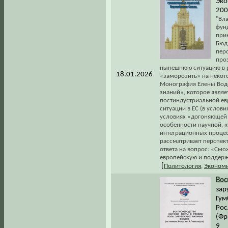
Эко
200
"Вл
фунд
прик
Бюд
перс
проз
нынешнюю ситуацию в р
18.01.2026
«заморозить» на некото
Монография Елены Водо
знаний», которое явля
постиндустриальной евр
ситуации в ЕС (в услови
условиях «догоняющей 
особенности научной, к
интеграционных процесс
рассматривает перспект
ответа на вопрос: «Смо
европейскую и поддерж
[
Политология
,
Эконом
Вос
зар
Гум
Рос
(Фр
9