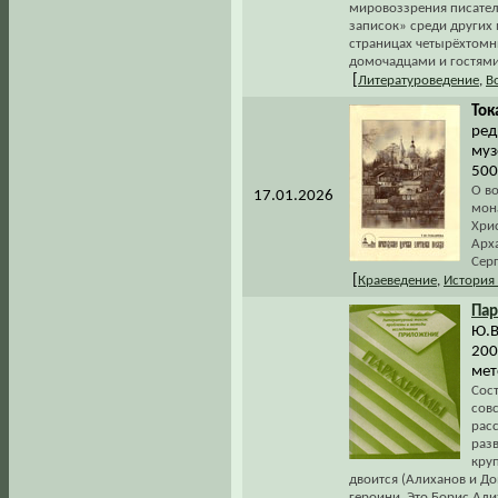
мировоззрения писател
записок» среди других 
страницах четырёхтомн
домочадцами и гостями
[
Литературоведение
,
В
Ток
ред
муз
500
О в
17.01.2026
мон
Хри
Арх
Сер
[
Краеведение
,
История
Па
Ю.В
200
мет
Сос
совс
расс
разв
кру
двоится (Алиханов и До
героини. Это Борис Али