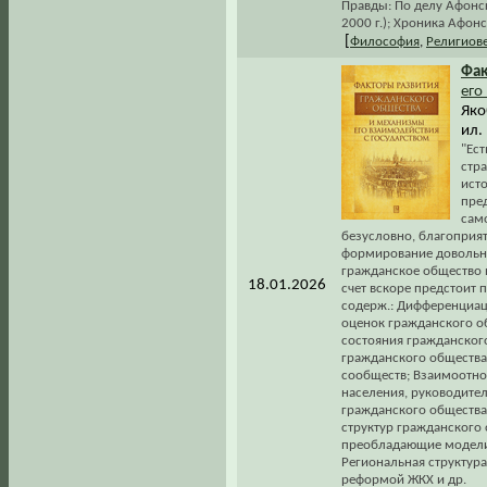
Правды: По делу Афонс
2000 г.); Хроника Афонс
[
Философия
,
Религиов
Фа
его
Яко
ил.
"Ест
стра
ист
пред
сам
безусловно, благоприя
формирование довольно
гражданское общество 
18.01.2026
счет вскоре предстоит 
содерж.: Дифференциац
оценок гражданского о
состояния гражданского
гражданского общества
сообществ; Взаимоотно
населения, руководит
гражданского общества 
структур гражданского 
преобладающие модели;
Региональная структура
реформой ЖКХ и др.