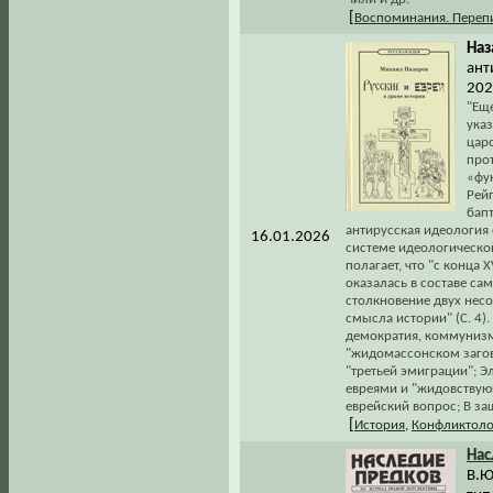
[
Воспоминания. Переп
Наз
ант
202
"Ещ
ука
царс
про
«фу
Рейг
бапт
антирусская идеология
16.01.2026
системе идеологическо
полагает, что "с конца 
оказалась в составе са
столкновение двух нес
смысла истории" (С. 4).
демократия, коммунизм
"жидомассонском загов
"третьей эмиграции"; 
евреями и "жидовствую
еврейский вопрос; В защ
[
История
,
Конфликтоло
Нас
В.Ю