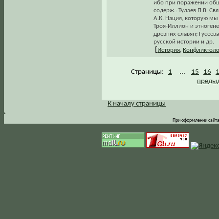
ибо при поражении общн
содерж.: Тулаев П.В. С
А.К. Нация, которую мы
Троя-Иллион и этногене
древних славян; Гусеев
русской истории и др.
[
История
,
Конфликтоло
Страницы:
1
...
15
16
предыд
К началу страницы
.
При оформлении сайта