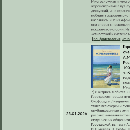
Многосложная и много
афроцентризме в культу
дискуссий, и на стран
победить афроцентристс
названием «Не из Афри
она спорит с нескольк
искажению истории. Из
«египетской» системе 
[
Конфликтология
,
Этно
Гор
оче
А.М
Рос
100
136
Род
сли
Мих
7) и актриса-любитель
Городецкая прошла пут
Оксфорда и Ливерпуля. 
также все очерки и луч
опубликованные в эмиг
23.01.2026
русских интеллигентов 
студенческих общежити
Городецкой, взятых у А.
И. Шмелева, Н. Тэффи, М