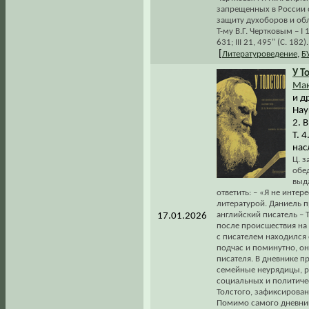
запрещенных в России с
защиту духоборов и об
Т-му В.Г. Чертковым – I 1
631; III 21, 495" (С. 182).
[
Литературоведение
,
Б
У Т
Мак
и д
Наук
2. В
Т. 
нас
Ц. з
обе
выд
ответить: – «Я не интер
литературой. Даниель п
английский писатель – То
17.01.2026
после происшествия на 
с писателем находился 
подчас и поминутно, он
писателя. В дневнике п
семейные неурядицы, р
социальных и политиче
Толстого, зафиксирова
Помимо самого дневник