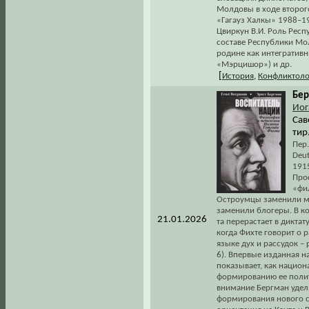
Молдовы в ходе второго
«Гагауз Халкы» 1988–19
Цвиркун В.И. Роль Респ
составе Республики Мо
родине как интегратив
«Мэрцишор») и др.
[
История
,
Конфликтоло
Бер
Иог
Сав
тир
Пер.
Deut
191
Про
«фи
Остроумцы заменили му
заменили блогеры. В ко
21.01.2026
та перерастает в диктат
когда Фихте говорит о р
языке дух и рассудок – 
6). Впервые изданная н
показывает, как национ
формированию ее полит
внимание Бергман удел
формирования нового с