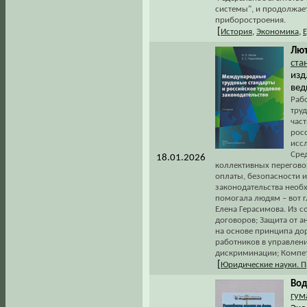
системы", и продолжает
приборостроения.
[
История
,
Экономика
,
Лют
ста
изд
вед
Раб
тру
час
рос
иссл
Сре
18.01.2026
коллективных перегово
оплаты, безопасности и
законодательства необх
помогала людям – вот г
Елена Герасимова. Из 
договоров; Защита от 
на основе принципа дор
работников в управлен
дискриминации; Компет
[
Юридические науки. П
Вод
гум