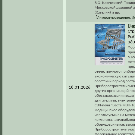
В.О. Ключевский; Троиц
Московской духовной а
(Кавелин) и др.
[
Литературоведение
,
И
При
Стр
Рыб
360
Форм
про
выс
фот
про
отечественного прибор
экономическую ситуаци
советский период соста
Приборостроитель выст
18.01.2026
других организаций пре
обеззараживания воды "
двигателями, электронн
СВЧ-печи "Веста МВП-10
медицинское оборудован
используемые на метео
комплексы авианаблюде
оборудование как высо
Приборостроитель учас
Федеральное агентство 