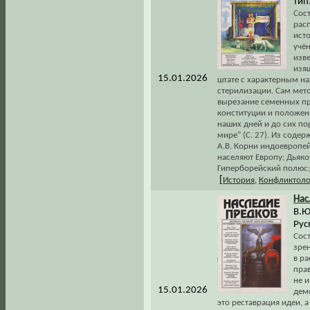
тип.
Сос
рас
исто
учё
изв
изя
15.01.2026
штате с характерным н
стерилизации. Сам мето
вырезание семенных пр
конституции и положен
наших дней и до сих п
мире" (С. 27). Из содер
А.В. Корни индоевропей
населяют Европу; Дьяков
Гиперборейский полюс; 
[
История
,
Конфликтоло
Нас
В.Ю
Рус
Сос
зре
в ра
прав
не 
15.01.2026
дем
это реставрация идеи, а