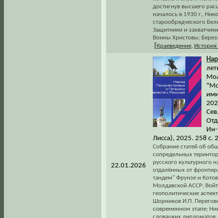
достигнув высшего расц
началось в 1930 г., Н
старообрядческого Бело
Защитники и захватчик
Воины Христовы; Берез
[
Краеведение
,
История
На
лет
Мол
"Мо
ими
202
Сев
Отд
Ин-
Лисса), 2025. 258 с.
Собрание статей об об
сопредельных териито
русского культурного н
22.01.2026
отдалённых от фронтира
тандем" Фрунзе и Кото
Молдавской АССР; Войт 
геополитические аспект
Шорников И.П. Перегов
современном этапе; Ник
словацких дипломатов;