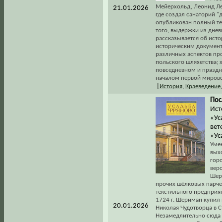
Мейерхольд, Леонид Лео
21.01.2026
где создал санаторий 
опубликован полный тек
того, выдержки из днев
рассказывается об ист
историческим документ
различных аспектов про
польского шляхетства; 
повседневном и праздн
началом первой мировой
[
История
,
Краеведение
Пос
Ист
«Ус
вет
«Ус
Уме
вых
горо
веро
Шер
прочих шёлковых парче
текстильного предприят
1724 г. Шериман купил
20.01.2026
Николая Чудотворца в С
Незамедлительно сюда 