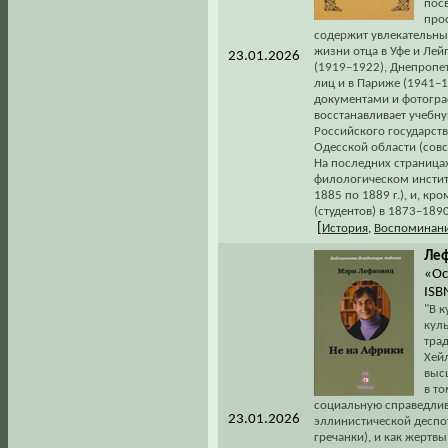
пос
про
содержит увлекательны
жизни отца в Уфе и Лей
23.01.2026
(1919–1922), Днепропе
лиц и в Париже (1941–
документами и фотограф
восстанавливает учебну
Российского государств
Одесской области (совс
На последних страница
филологическом институ
1885 по 1889 г.), и, к
(студентов) в 1873–1890
[
История
,
Воспоминани
Леф
«Ос
ISB
"В к
куль
тра
Хей
выс
в то
социальную справедлив
23.01.2026
эллинистической деспо
гречанки), и как жертвы