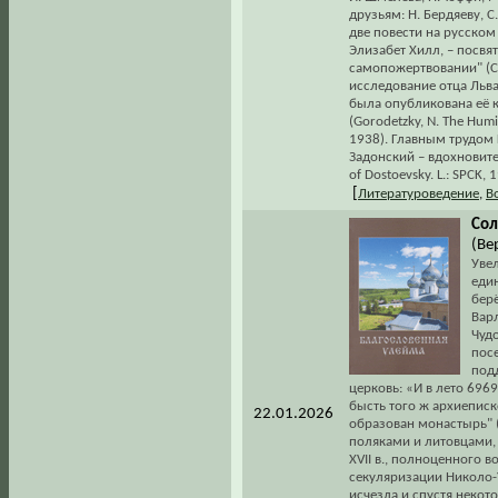
друзьям: Н. Бердяеву, С
две повести на русском
Элизабет Хилл, – посвя
самопожертвовании" (С.
исследование отца Льва
была опубликована её 
(Gorodetzky, N. The Humil
1938). Главным трудом 
Задонский – вдохновител
of Dostoevsky. L.: SPCK, 
[
Литературоведение
,
В
Сол
(Ве
Увел
еди
берё
Вар
Чудо
пос
под
церковь: «И в лето 696
бысть того ж архиепис
22.01.2026
образован монастырь" 
поляками и литовцами, 
XVII в., полноценного 
секуляризации Николо-У
исчезла и спустя некот