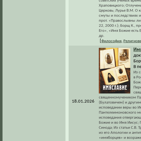
советских ученых време
Храповицкого; Отлучен
Церковь; Лурье В.М. О 
смуты и последствиях и
прот. «Правослывны ли
22, 2000 г.); Борщ К., п
Его», «Имя Божие есть Б
др.
[
Философия
,
Религиов
Имя
док
Бор
В п
Из с
в Ро
Божи
Пер
свя
священномучеником Па
18.01.2026
(Булатовичем) и други
исповедании веры во И
Пантелеимоновского мон
исповедания отвергающи
Божие и во Имя Иисус; 
Синода; Из статьи С.В.
из его Апологии и анти
«имяборцев» и возражен