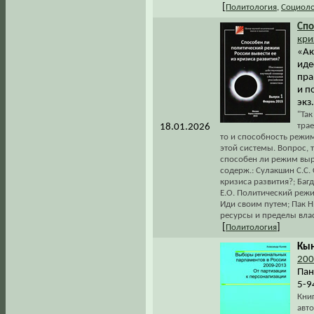
[
Политология
,
Социоло
Спо
кри
«Ак
иде
пра
и п
экз
"Та
тра
18.01.2026
то и способность режим
этой системы. Вопрос,
способен ли режим выр
содерж.: Сулакшин С.С.
кризиса развития?; Багд
Е.О. Политический режи
Иди своим путем; Пак Н
ресурсы и пределы влас
[
]
Политология
Кын
200
Пан
5-9
Кни
авт