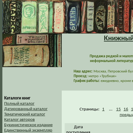
Книжный 
Продажа редкой и малот
неформальной литературы
Наш адрес:
Москва, Петровский буль
Проезд:
метро «Трубная»
График работы:
ежедневно, кроме в
Каталоги книг
Полный каталог
Датированный каталог
Страницы:
1
...
15
16
Тематический каталог
предыд
Каталог авторов
Букинистическое издание
Дата
Единственный экземпляр
поступления