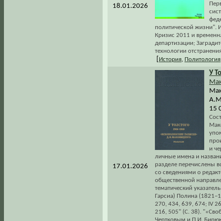
Пер
18.01.2026
сис
фед
политической жизни". 
Кризис 2011 и временн
департизации; Загради
технологии отстранения
[
История
,
Политология
У Т
Мак
Мак
А.М
15 
Сос
Мак
упо
прои
и че
личные имена и назван
разделе перечислены в
17.01.2026
со сведениями о редакт
общественной направле
тематический указатель
Гарсиа) Полина (1821–191
270, 434, 639, 674; IV 
216, 505" (С. 38). "«Св
Чертковым и П.И. Бирю