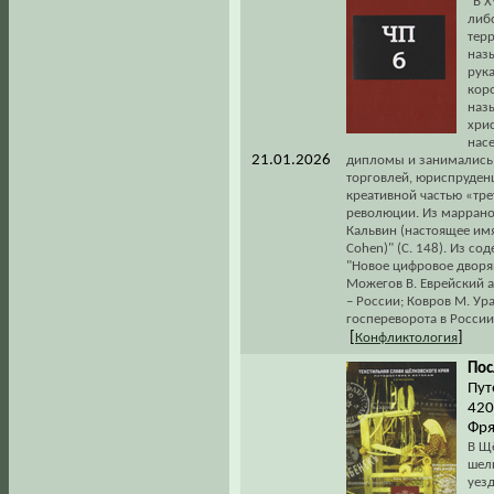
"В X
либ
тер
наз
рук
кор
наз
хри
нас
21.01.2026
дипломы и занимались
торговлей, юриспруден
креативной частью «тре
революции. Из маррано
Кальвин (настоящее им
Cohen)" (С. 148). Из с
"Новое цифровое дворян
Можегов В. Еврейский а
– России; Ковров М. Ура
госпереворота в России
[
]
Конфликтология
Пос
Пут
420
Фря
В Щё
шел
уезд