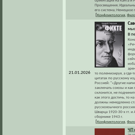
ориентация на Канта и 
Просвещения; Идеальны
его система; Немецкое 
[
Конфликтология
,
Фил
Сав
мыс
В пе
Кон
«Ре
инд
фор
сейч
изб
аре
21.01.2026
то полемизируя, а где-
цитатах по русскому из
Россией: "«Другие напи
заключать союзы и как 
склонится, не подчинит
как этого достичь, то 
должны немедленно стат
русскоязычного россиян
Шварца 1920-30-х гг. и
сборнике 1943 г.
[
Конфликтология
,
Фил
ЧП 