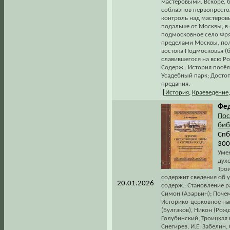
мастеровыми. Вскоре, б
соблазнов первопрестол
контроль над мастеров
подальше от Москвы, в
подмосковное село Фрян
пределами Москвы, пол
востока Подмосковья (
славившегося на всю Р
Содерж.: История посёл
Усадебный парк; Досто
предания.
[
История
,
Краеведение
Фед
Пос
биб
Спб
300
Уме
дух
Тро
содержит сведения об 
20.01.2026
содерж.: Становление 
Симон (Азарьин); Поче
Историко-церковное на
(Булгаков), Никон (Рожде
Голубинский; Троицкая 
Снегирев, И.Е. Забелин,