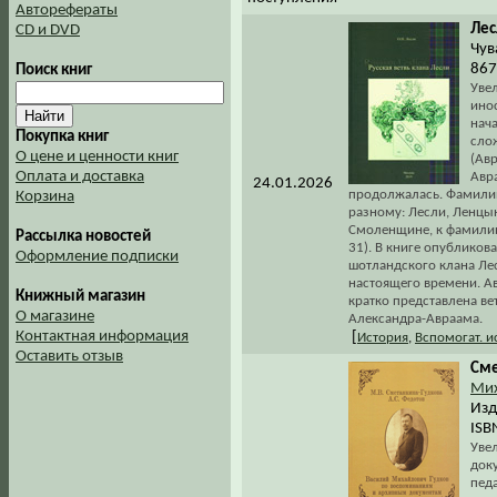
Авторефераты
Лес
CD и DVD
Чув
867
Поиск книг
Увел
ино
нача
Покупка книг
слож
О цене и ценности книг
(Авр
Оплата и доставка
Авра
24.01.2026
продолжалась. Фамилию 
Корзина
разному: Лесли, Ленцын,
Смоленщине, к фамилии
Рассылка новостей
31). В книге опубликов
Оформление подписки
шотландского клана Лес
настоящего времени. Ав
Книжный магазин
кратко представлена ве
О магазине
Александра-Авраама.
Контактная информация
[
История
,
Вспомогат. 
Оставить отзыв
Сме
Мих
Изд
ISB
Увел
док
пед