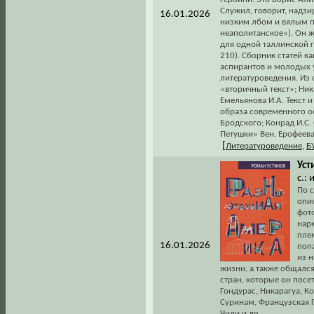
Служил, говорит, надз
16.01.2026
низким лбом и вялым п
неаполитанское»). Он 
для одной таллинской г
210). Сборник статей ка
аспирантов и молодых 
литературоведения. Из
«вторичный текст»; Ник
Емельянова И.А. Текст
образа современного о
Бродского; Конрад И.С.
Петушки» Вен. Ерофеева
[
Литературоведение
,
Б
Уст
с.:
По 
опис
фот
нар
плем
16.01.2026
поп
из 
жизни, а также общалс
стран, которые он посе
Гондурас, Никарагуа, Ко
Суринам, Французская Г
Чили и др.