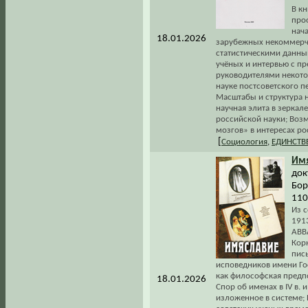
В к
про
нач
18.01.2026
зарубежных некоммерч
статистическими данны
учёных и интервью с пр
руководителями некото
науке постсоветского п
Масштабы и структура 
научная элита в зеркал
российской науки; Возм
мозгов» в интересах ро
[
Социология
,
ЕДИНСТВ
Имя
док
Бор
110
Из 
1913
АВВ
Кор
пис
исповедников имени Го
как философская предпо
18.01.2026
Спор об именах в IV в. 
изложенное в системе; 