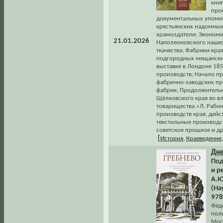
кни
про
документальных упомина
крестьянских надомных
храмоздатели; Экономи
21.01.2026
Наполеоновского нашест
ткачества; Фабрики кра
подгородных мещанских
выставке в Лондоне 185
производств; Начало п
фабрично-заводских пр
фабрик; Продолжительн
Щёлковского края во в
товарищества «Л. Рабин
производств края, дейс
текстильные производст
советское прошлое и др
[
История
,
Краеведение
Дне
Под
и р
А.Ю
(На
978
Фёд
пол
Мос