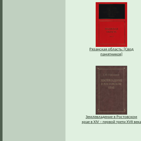
Рязанская область: [Свод
памятников]
Землевладение в Ростовском
крае в XIV – первой трети XVII век