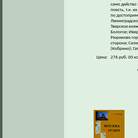
само действо 
поесть, т.к. и
по достоприм
Ленинградско
Тверское кня
Бологое; Ивер
Рюриково гор
сторона; Сел
(Кобрино); Га
Цена:
276 руб. 00 к