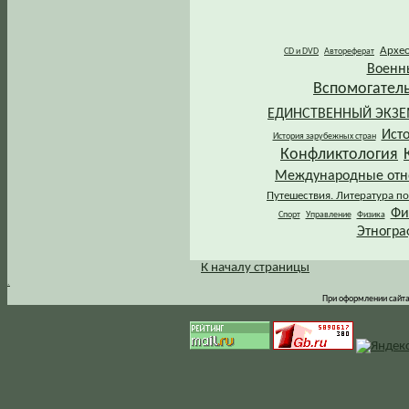
Архе
CD и DVD
Автореферат
Военн
Вспомогател
ЕДИНСТВЕННЫЙ ЭКЗ
Ист
История зарубежных стран
Конфликтология
Международные от
Путешествия. Литература по
Фи
Спорт
Управление
Физика
Этногра
К началу страницы
.
При оформлении сайта