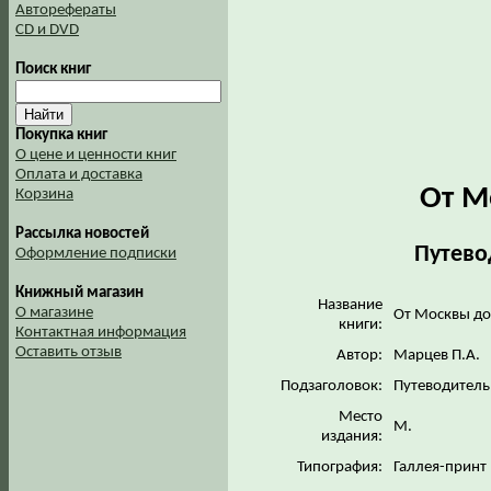
Авторефераты
CD и DVD
Поиск книг
Покупка книг
О цене и ценности книг
Оплата и доставка
От М
Корзина
Рассылка новостей
Путево
Оформление подписки
Книжный магазин
Название
О магазине
От Москвы до
книги:
Контактная информация
Оставить отзыв
Автор:
Марцев П.А.
Подзаголовок:
Путеводитель
Место
М.
издания:
Типография:
Галлея-принт