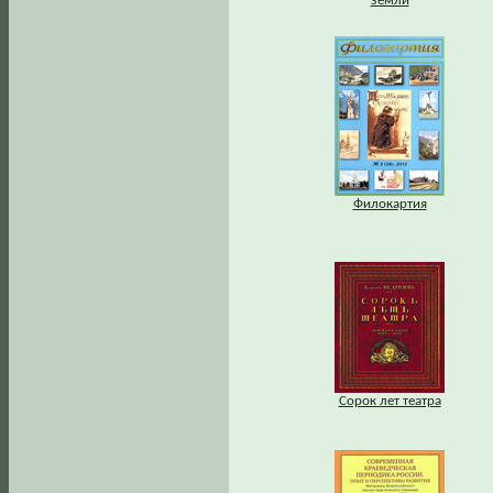
земли
Филокартия
Сорок лет театра