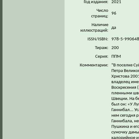
Год издания:
2021
Число
96
страниц:
Наличие
да
иллюстраций:
ISSN/ISBN:
978-5-99064
Тираж:
200
Серия:
ППМ
Комментарии:
"В поселке Су
Петра Велико
Христова 2001
владелец имен
Воскресения 
пленными шве
Швеции. На бе
был он: «У Лу
Ганнибал... У
нем сегодня 
Ганнибала, н
Пушкина и его
сумочку дамы 
калорийное и 