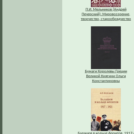
П.И. Мельников (Андрей
Печерский): Мировоззрение,
творчество, старообрядчество
Бумаги Королевы Греции
Великой Княгини Ольги
Константиновны
Балашов в кольце фронтов. 1917