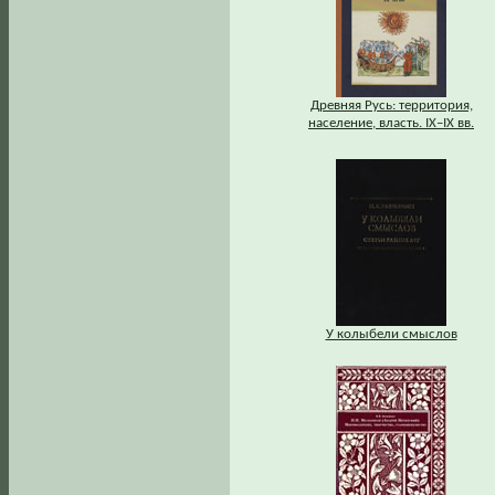
Древняя Русь: территория,
население, власть. IХ–IХ вв.
У колыбели смыслов