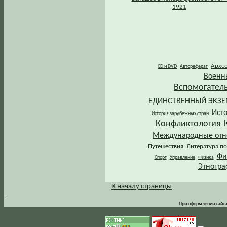
1921
Архе
CD и DVD
Автореферат
Военн
Вспомогател
ЕДИНСТВЕННЫЙ ЭКЗ
Ист
История зарубежных стран
Конфликтология
Международные от
Путешествия. Литература по
Фи
Спорт
Управление
Физика
Этногра
К началу страницы
.
При оформлении сайта