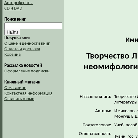
Авторефераты
CD и DVD
Поиск книг
Покупка книг
Ими
О цене и ценности книг
Оплата и доставка
Творчество Л
Корзина
неомифологиз
Рассылка новостей
Оформление подписки
Книжный магазин
О магазине
Контактная информация
Название книги:
Творчество 
Оставить отзыв
литературы 
Авторы:
Имихелова 
Монгуш Е.Д
Подзаголовок:
Учеб. посо
Ответственность
Тувин. гос. 