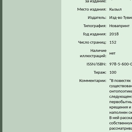
за издание:
Место издания:
Кызыл
Издатель:
Изд-во Тувин
Типография:
Новапринт
Год издания:
2018
Число страниц:
152
Наличие
нет
иллюстраций:
ISSN/ISBN:
978-5-600-
Тираж:
100
Комментарии:
“В повестях
существован
онтопоэтик
следующем:
первобытные
крещения и
наполнен с
В ней расск
собственную
рассматрив