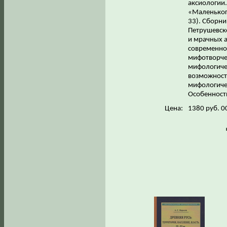
аксиологии.
«Маленьког
33). Сборни
Петрушевско
и мрачных а
современног
мифотворчес
мифологичес
возможност
мифологичес
Особенности
Цена:
1380 руб. 0