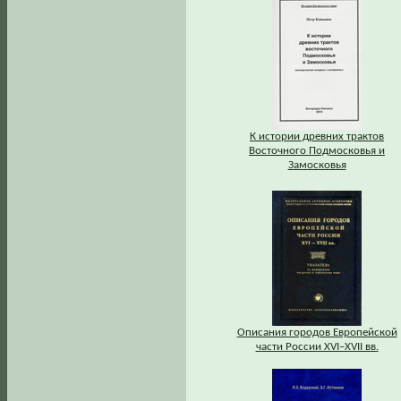
К истории древних трактов
Восточного Подмосковья и
Замосковья
Описания городов Европейской
части России XVI–XVII вв.