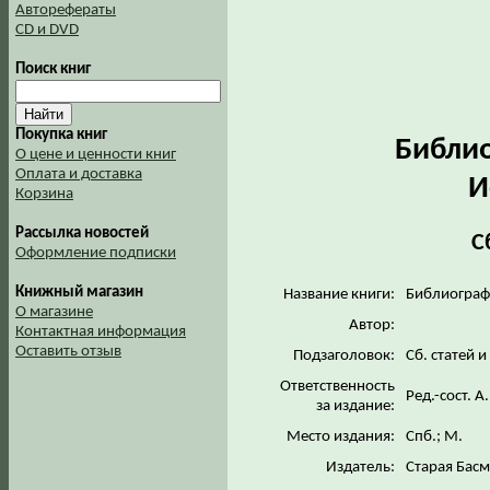
Авторефераты
CD и DVD
Поиск книг
Покупка книг
Библио
О цене и ценности книг
Оплата и доставка
И
Корзина
Рассылка новостей
С
Оформление подписки
Книжный магазин
Название книги:
Библиограф
О магазине
Автор:
Контактная информация
Оставить отзыв
Подзаголовок:
Сб. статей 
Ответственность
Ред.-сост. А
за издание:
Место издания:
Спб.; М.
Издатель:
Старая Бас