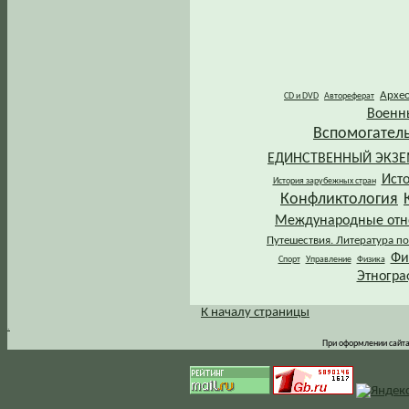
Архе
CD и DVD
Автореферат
Военн
Вспомогател
ЕДИНСТВЕННЫЙ ЭКЗ
Ист
История зарубежных стран
Конфликтология
Международные от
Путешествия. Литература по
Фи
Спорт
Управление
Физика
Этногра
К началу страницы
.
При оформлении сайта