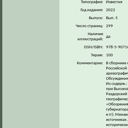
Типография:
Известия
Год издания:
2022
Выпуск:
Вып. 5
Число страниц:
299
Наличие
да
иллюстраций:
ISSN/ISBN:
978-5-9071
Тираж:
100
Комментарии:
В сборнике 
Российской
археографич
Обсуждения 
Из содерж.:
при Высокой
Раздорский 
географичес
«Обозрения»
губернатора
е гг); Мина
источниках
исторически