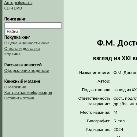
Авторефераты
CD и DVD
Поиск книг
Покупка книг
Ф.М. Дост
О цене и ценности книг
Оплата и доставка
Корзина
взгляд из XXI 
Рассылка новостей
Оформление подписки
Название книги:
Ф.М. Достое
Автор:
Книжный магазин
О магазине
Подзаголовок:
взгляд из X
Контактная информация
Оставить отзыв
Ответственность
Сост., подг
за издание:
др.; Гос. ин
Место издания:
М.
Типография:
Б. тип.
Год издания:
2024