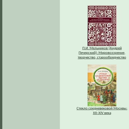
П.И. Мельников (Андрей
Печерский): Мировоззрение,
творчество, старообрядчество
Стекло средневековой Москвы:
XII–XIV века