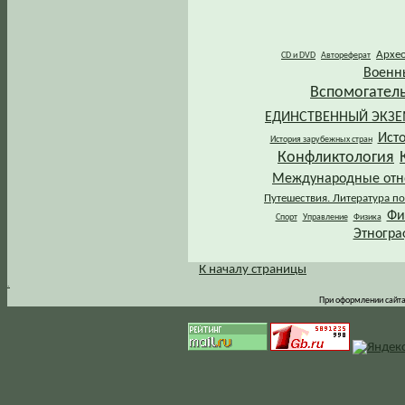
Архе
CD и DVD
Автореферат
Военн
Вспомогател
ЕДИНСТВЕННЫЙ ЭКЗ
Ист
История зарубежных стран
Конфликтология
Международные от
Путешествия. Литература по
Фи
Спорт
Управление
Физика
Этногра
К началу страницы
.
При оформлении сайта