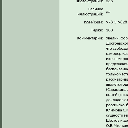
Число страниц:
368
Наличие
да
иллюстраций:
ISSN/ISBN:
978-5-9828
Тираж:
100
Комментарии:
Увелич. фор
Достоевско
что свобода
самодержав
изъян миров
предславлял
беспочвенно
только част
рассматрива
является о
(Сараскина 
статей (сос
докладов от
российско-б
Климова С.М
сущности ми
Шестов и др
О.В. Что та