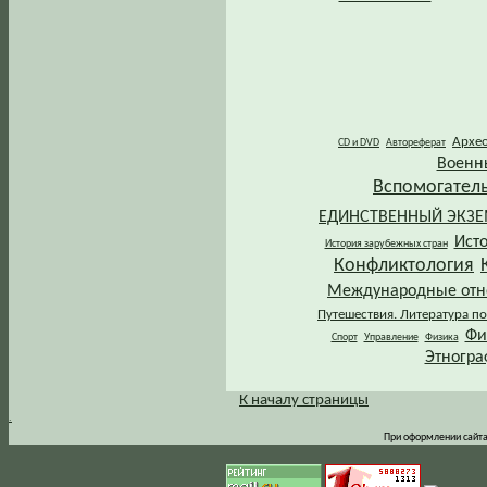
Архе
CD и DVD
Автореферат
Военн
Вспомогател
ЕДИНСТВЕННЫЙ ЭКЗ
Ист
История зарубежных стран
Конфликтология
Международные от
Путешествия. Литература по
Фи
Спорт
Управление
Физика
Этногра
К началу страницы
.
При оформлении сайта