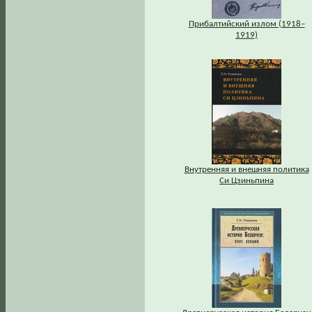
Прибалтийский излом (1918–
1919)
Внутренняя и внешняя политика
Си Цзиньпина