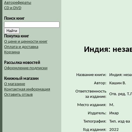
Авторефераты
CD и DVD
Поиск книг
Покупка книг
О цене и ценности книг
Оплата и доставка
Индия: незав
Корзина
Рассылка новостей
Оформление подписки
Название книги:
Индия: неза
Книжный магазин
Автор:
Кашин В.
О магазине
Контактная информация
Ответственность
Отв. ред. Т
Оставить отзыв
за издание:
Место издания:
М.
Издатель:
Икар
Типография:
Тип. изд-ва
Год издания:
2022