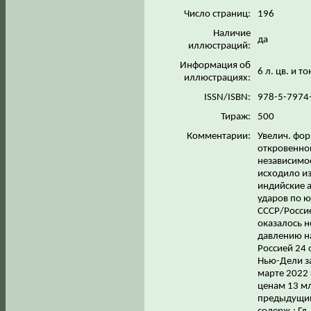
Число страниц:
196
Наличие
да
иллюстраций:
Информация об
6 л. цв. и т
иллюстрациях:
ISSN/ISBN:
978-5-7974
Тираж:
500
Комментарии:
Увелич. фор
откровенно
независимо
исходило из
индийские 
ударов по 
СССР/Россие
оказалось н
давлению на
Россией 24 
Нью-Дели за
марте 2022
ценам 13 мл
предыдущий 