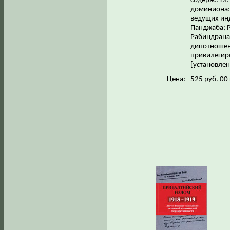
содерж.: Гл
доминиона: 
ведущих инд
Панджаба; Р
Рабиндранат
дипотношен
привилегиро
[установлен
Цена:
525 руб. 00