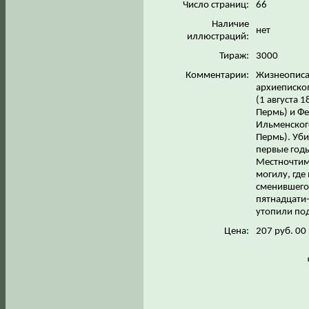
Число страниц:
66
Наличие
нет
иллюстраций:
Тираж:
3000
Комментарии:
Жизнеописа
архиепископ
(1 августа 1
Пермь) и Фе
Ильменского
Пермь). Уби
первые год
Местночтимо
могилу, где
сменившего 
пятнадцати-
утопили под
Цена:
207 руб. 00