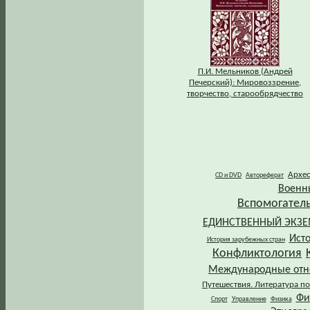
П.И. Мельников (Андрей
Печерский): Мировоззрение,
творчество, старообрядчество
Архе
CD и DVD
Автореферат
Военн
Вспомогател
ЕДИНСТВЕННЫЙ ЭКЗ
Ист
История зарубежных стран
Конфликтология
Международные от
Путешествия. Литература по
Фи
Спорт
Управление
Физика