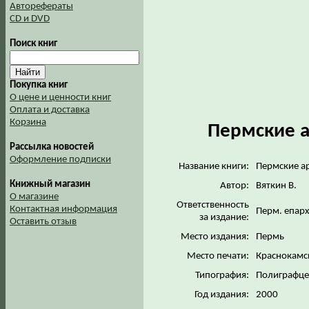
Авторефераты
CD и DVD
Поиск книг
Покупка книг
О цене и ценности книг
Оплата и доставка
Корзина
Пермские 
Рассылка новостей
Оформление подписки
Название книги:
Пермские а
Книжный магазин
Автор:
Вяткин В.
О магазине
Ответственность
Контактная информация
Перм. епарх
за издание:
Оставить отзыв
Место издания:
Пермь
Место печати:
Краснокам
Типография:
Полиграфце
Год издания:
2000