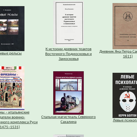
К истории древних трактов
Дневник Яна Петра Са
ивые рельсы
Восточного Подмосковья и
1611)
Замосковья
ны – итальянские
Стальная магистраль Северного
датели военно-
Левые психоп
Сахалина
ного комплекса Руси
(1475–1531)