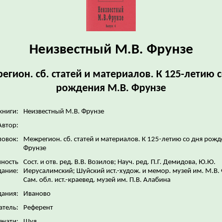
Неизвестный М.В. Фрунзе
гион. сб. статей и материалов. К 125-летию 
рождения М.В. Фрунзе
книги:
Неизвестный М.В. Фрунзе
Автор:
ловок:
Межрегион. сб. статей и материалов. К 125-летию со дня рожд
Фрунзе
нность
Сост. и отв. ред. В.В. Возилов; Науч. ред. П.Г. Демидова, Ю.Ю.
дание:
Иерусалимский; Шуйский ист.-худож. и мемор. музей им. М.В.
Сам. обл. ист.-краевед. музей им. П.В. Алабина
дания:
Иваново
атель:
Референт
ечати:
Шуя