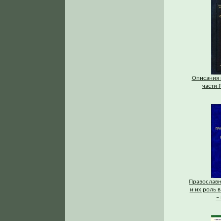
Описания 
части Р
Православ
и их роль в
–