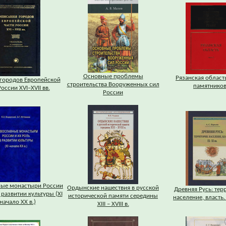
Основные проблемы
Рязанская область
городов Европейской
строительства Вооруженных сил
памятников
оссии XVI–XVII вв.
России
ные монастыри России
Ордынские нашествия в русской
Древняя Русь: тер
 развитии культуры (XI
исторической памяти середины
население, власть. 
 начало XX в.)
XIII – XVIII в.