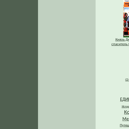
Князь Д
спаситель 
CD
ЕДИ
Истор
К
Ме
Путеш