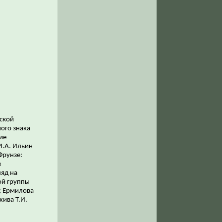
нской
ного знака
ие
И.А. Ильин
Фрунзе:
в
ляд на
ой группы
; Ермилова
хива Т.И.