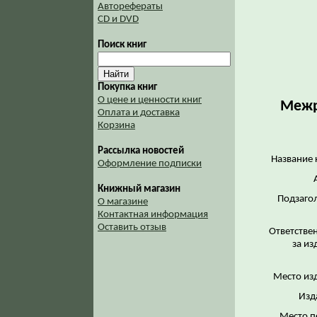
Авторефераты
CD и DVD
Поиск книг
Покупка книг
О цене и ценности книг
Межре
Оплата и доставка
Корзина
Рассылка новостей
Название 
Оформление подписки
Книжный магазин
Подзаго
О магазине
Контактная информация
Оставить отзыв
Ответстве
за из
Место из
Изд
Место п