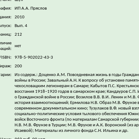
рафия:
ИП А.А. Пряслов
дания:
2010
ыпуск:
Вып. 4
раниц:
212
личие
нет
аций:
/ISBN:
978-5-902022-43-3
Тираж:
200
арии:
Из содерж.: Доценко А.М. Повседневная жизнь в годы Гражда
войны в России; Завальный А.Н. К вопросу об установке памят
чехословацким легионерам в Самаре; Кабытов П.С. Крестьянск
восстания 1918–1920 годов в самарском крае; Кандауров С.П. 
о Гражданской войне в России; Возилов В.В. В.И. Ленин и М.В. 
история взаимоотношений; Ермилова Н.В. Образ М.В. Фрунзе 
современном документальном кино; Тузулаков В.Ф. новый взг
социально-политические условия тылового обеспечения Южн
войск Восточного фронта (по материалам Самарской губернии
Н.В. М.В. Фрунзе в Турции; М.В. Фрунзе и А.К. Воронский (из ар
Исаевой); Материалы из личного фонда С.Н. Ильина и др.