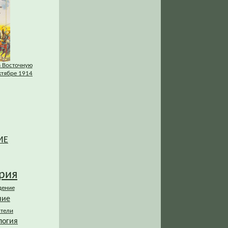
а Восточную
ктябре 1914
ИЕ
рия
дение
ние
ители
логия