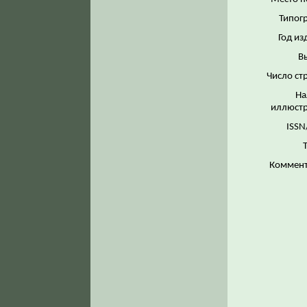
Типог
Год из
В
Число ст
На
иллюстр
ISSN
Коммент