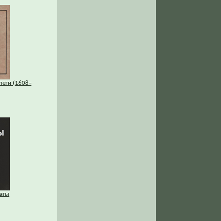
пеги (1608–
аты