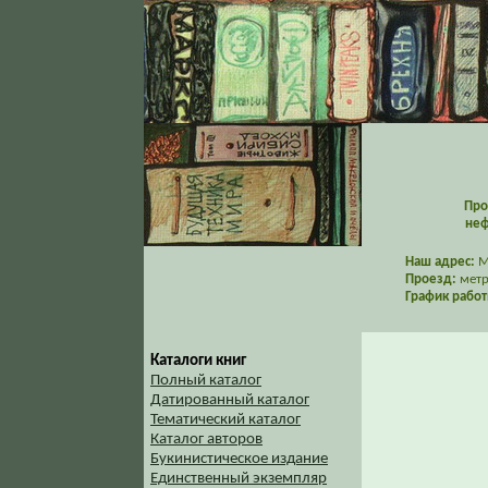
Про
неф
Наш адрес:
Мо
Проезд:
метр
График работ
Каталоги книг
Полный каталог
Датированный каталог
Тематический каталог
Каталог авторов
Букинистическое издание
Единственный экземпляр