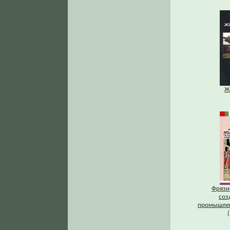
Ж
Фрязи
соз
промышлен