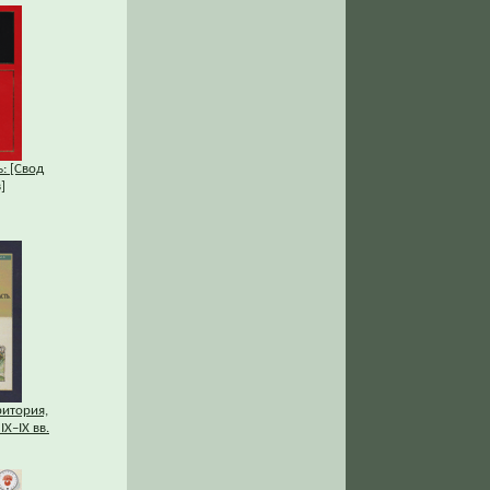
: [Свод
]
ритория,
IХ–IХ вв.