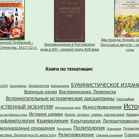
Два похода: борьба з
митрий Трубецкой –
Землевладение в Ростовском
Пруссию в августе – о
Отечества. 1611/12 гг.
крае в XIV – первой трети XVII века
года
Книги по тематикам:
БУКИНИСТИЧЕСКОЕ ИЗДАН
Археология
 и DVD
Автореферат
Библиография
Военные науки
Воспоминания. Переписка
Вспомогательные исторические дисциплины
География
Исто
НСТВЕННЫЙ ЭКЗЕМПЛЯР
Искусствоведение
Издательское дело
История церкви
Карты, атласы, схемы, расписания
Кваеве
ия зарубежных стран
онфликтология
Краеведение
Культурология
Литературоведе
Политология
ждународные отношения
Путевод
Педагогика
Психология
Религиоведение
Социо
ествия. Литература по автостопу
Собрания сочинений