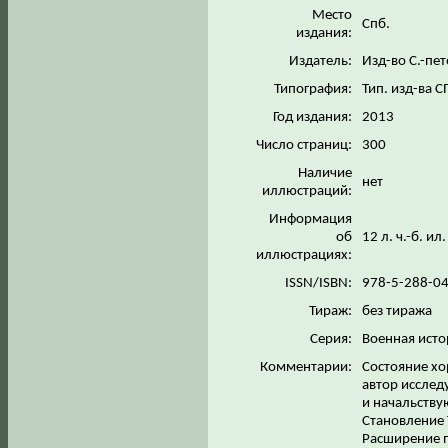
Место
Спб.
издания:
Издатель:
Изд-во С.-пет
Типография:
Тип. изд-ва 
Год издания:
2013
Число страниц:
300
Наличие
нет
иллюстраций:
Информация
об
12 л. ч.-б. ил
иллюстрациях:
ISSN/ISBN:
978-5-288-0
Тираж:
без тиража
Серия:
Военная ист
Комментарии:
Состояние хо
автор исслед
и начальству
Становление 
Расширение п