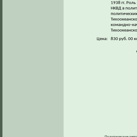
1938 гг. Рол
НКВД в полит
политических
Тихоокеанско
командно-нач
Тихоокеанско
Цена:
830 руб. 00 к
Политические реп