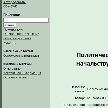
Авторефераты
CD и DVD
Поиск книг
Покупка книг
О цене и ценности книг
Оплата и доставка
Корзина
Рассылка новостей
Политичес
Оформление подписки
начальств
Книжный магазин
О магазине
Контактная информация
Оставить отзыв
Название
Политически
книги:
Автор:
Мильбах В.С.
Подзаголовок:
Тихоокеанск