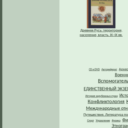
Древняя Русь: территория,
население, власть. IХ–IХ вв.
Архе
CD и DVD
Автореферат
Военн
Вспомогател
ЕДИНСТВЕННЫЙ ЭКЗ
Ист
История зарубежных стран
Конфликтология
Международные от
Путешествия. Литература по
Фи
Спорт
Управление
Физика
Этногра