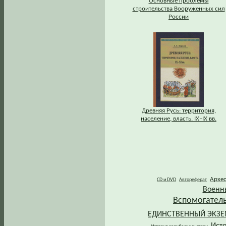
Основные проблемы
строительства Вооруженных сил
России
Древняя Русь: территория,
население, власть. IХ–IХ вв.
Архе
CD и DVD
Автореферат
Военн
Вспомогател
ЕДИНСТВЕННЫЙ ЭКЗ
Ист