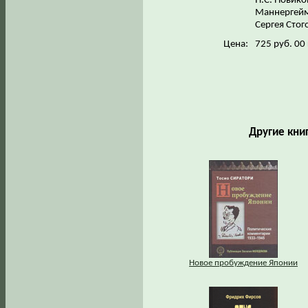
П.С. Новико
Маннергейм
Сергея Стог
Цена:
725 руб. 00
Другие кни
Новое пробуждение Японии