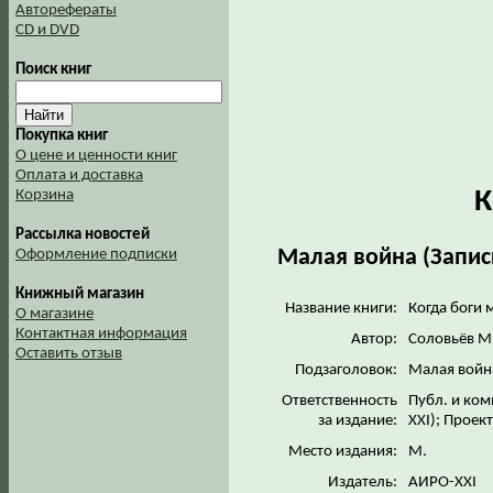
Авторефераты
CD и DVD
Поиск книг
Покупка книг
О цене и ценности книг
Оплата и доставка
К
Корзина
Рассылка новостей
Малая война (Запис
Оформление подписки
Книжный магазин
Название книги:
Когда боги 
О магазине
Контактная информация
Автор:
Соловьёв М
Оставить отзыв
Подзаголовок:
Малая война
Ответственность
Публ. и ком
за издание:
XXI); Проек
Место издания:
М.
Издатель:
АИРО-XXI