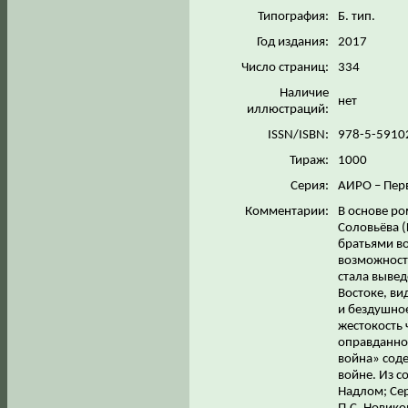
Типография:
Б. тип.
Год издания:
2017
Число страниц:
334
Наличие
нет
иллюстраций:
ISSN/ISBN:
978-5-5910
Тираж:
1000
Серия:
АИРО – Пер
Комментарии:
В основе ро
Соловьёва (
братьями во
возможност
стала вывед
Востоке, в
и бездушное
жестокость 
оправданно
война» сод
войне. Из с
Надлом; Се