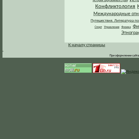
История зарубежных стран
Конфликтология
Международные от
Путешествия. Литература по
Фи
Спорт
Управление
Физика
Этногра
К началу страницы
.
При оформлении сайта