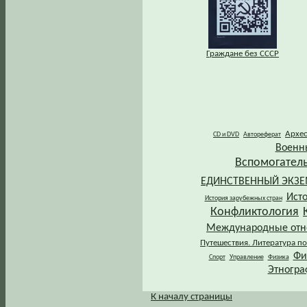
Граждане без СССР
Архе
CD и DVD
Автореферат
Военн
Вспомогател
ЕДИНСТВЕННЫЙ ЭКЗ
Ист
История зарубежных стран
Конфликтология
Международные от
Путешествия. Литература по
Фи
Спорт
Управление
Физика
Этногра
К началу страницы