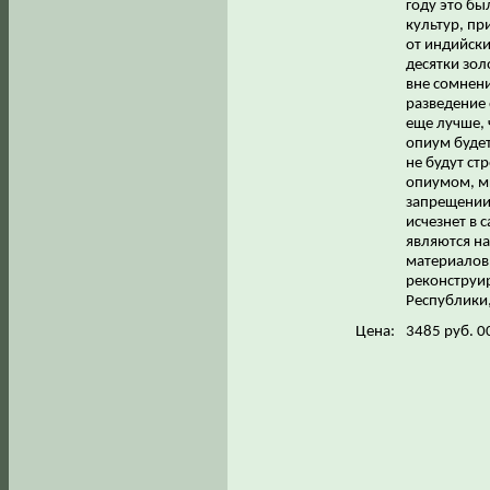
году это бы
культур, пр
от индийски
десятки зол
вне сомнени
разведение 
еще лучше, 
опиум будет
не будут ст
опиумом, мы
запрещении 
исчезнет в 
являются на
материалов 
реконструи
Республики,
Цена:
3485 руб. 0