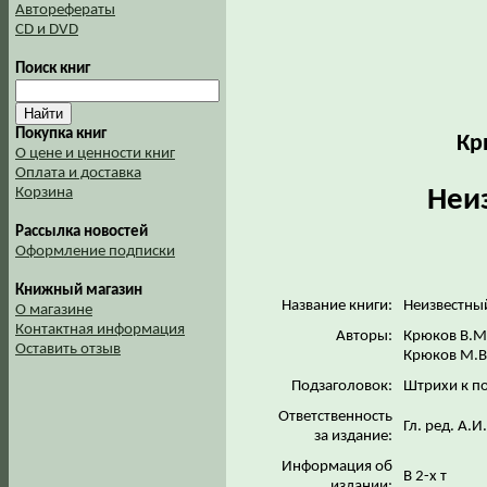
Авторефераты
CD и DVD
Поиск книг
Покупка книг
Кр
О цене и ценности книг
Оплата и доставка
Неи
Корзина
Рассылка новостей
Оформление подписки
Книжный магазин
Название книги:
Неизвестный
О магазине
Контактная информация
Авторы:
Крюков В.М
Оставить отзыв
Крюков М.В
Подзаголовок:
Штрихи к п
Ответственность
Гл. ред. А.
за издание:
Информация об
В 2-х т
издании: