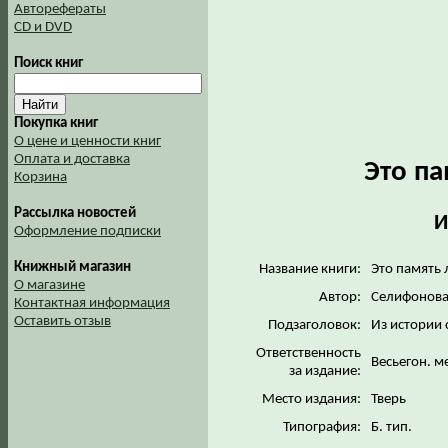
Авторефераты
CD и DVD
Поиск книг
Покупка книг
О цене и ценности книг
Оплата и доставка
Это па
Корзина
Рассылка новостей
И
Оформление подписки
Книжный магазин
Название книги:
Это память 
О магазине
Автор:
Селифонова
Контактная информация
Оставить отзыв
Подзаголовок:
Из истории 
Ответственность
Весьегон. м
за издание:
Место издания:
Тверь
Типография:
Б. тип.