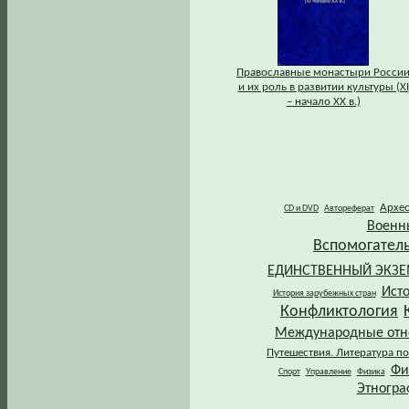
Православные монастыри Росси
и их роль в развитии культуры (XI
– начало XX в.)
Архе
CD и DVD
Автореферат
Военн
Вспомогател
ЕДИНСТВЕННЫЙ ЭКЗ
Ист
История зарубежных стран
Конфликтология
Международные от
Путешествия. Литература по
Фи
Спорт
Управление
Физика
Этногра