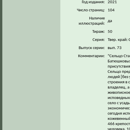
Год издания:
2021
Число страниц:
104
Наличие
да
иллюстраций:
Тираж:
50
Серия:
Твер. край:
Выпуск серии:
вып. 73
Комментарии:
"Сельцо Ста
Батюшковых
присутствия
Сельцо пред
людей [без 
строения в 
владелец, а
живописное 
исповедных 
село с усад
экономическ
сегодня исп
кожевенный 
466 крепост
человека, 1