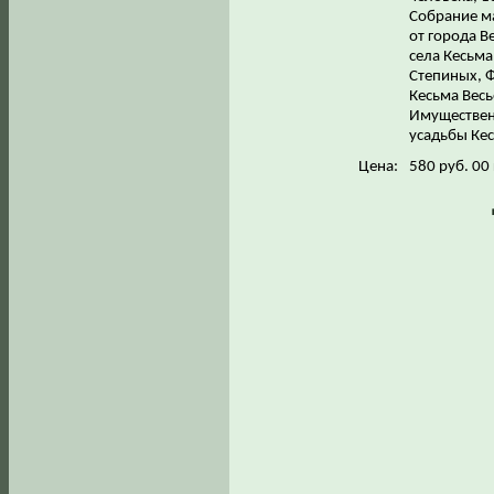
Собрание ма
от города В
села Кесьм
Степиных, 
Кесьма Весь
Имуществен
усадьбы Кес
Цена:
580 руб. 00