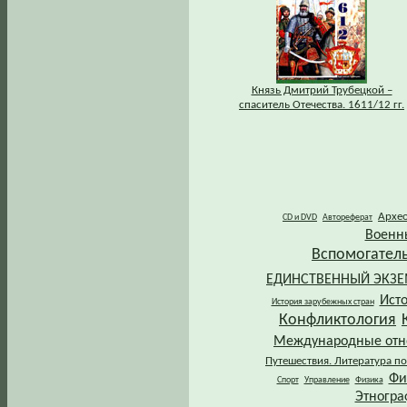
Князь Дмитрий Трубецкой –
спаситель Отечества. 1611/12 гг.
Архе
CD и DVD
Автореферат
Военн
Вспомогател
ЕДИНСТВЕННЫЙ ЭКЗ
Ист
История зарубежных стран
Конфликтология
Международные от
Путешествия. Литература по
Фи
Спорт
Управление
Физика
Этногра