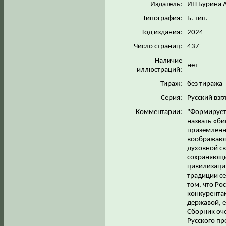
Издатель:
ИП Бурина А
Типография:
Б. тип.
Год издания:
2024
Число страниц:
437
Наличие
нет
иллюстраций:
Тираж:
без тиража
Серия:
Русский взг
Комментарии:
"Формирует
назвать «б
приземлённ
воображающ
духовной св
сохраняющи
цивилизации
традиции се
том, что Ро
конкурентам
державой, е
Сборник оче
Русского пр