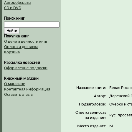
Авторефераты
CD и DVD
Поиск книг
Покупка книг
О цене и ценности книг
Оплата и доставка
Корзина
Рассылка новостей
Оформление подписки
Книжный магазин
О магазине
Название книги:
Белая Росси
Контактная информация
Оставить отзыв
Автор:
Даренский В
Подзаголовок:
Очерки и ст
Ответственность
Рус. просве
за издание:
Место издания:
М.