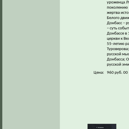
уроженца Лу
поколению в
жертва исто
Белого дви
Донбасс – р
– суть собы
Донбассе в 
церкви к Ве
55-летию ра
Туроверова;
русской мыс
Донбасса; О
русской эми
Цена:
960 руб. 00