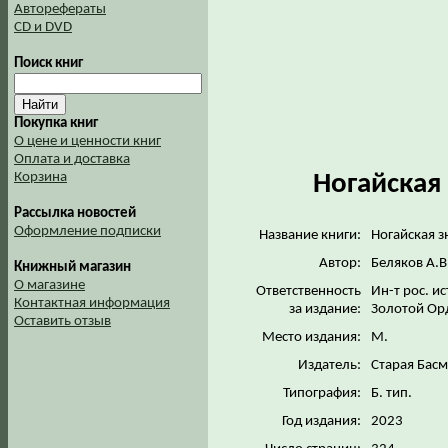
Авторефераты
CD и DVD
Поиск книг
Покупка книг
О цене и ценности книг
Оплата и доставка
Ногайская 
Корзина
Рассылка новостей
Оформление подписки
Название книги:
Ногайская зн
Автор:
Беляков А.В
Книжный магазин
О магазине
Ответственность
Ин-т рос. и
Контактная информация
за издание:
Золотой О
Оставить отзыв
Место издания:
М.
Издатель:
Старая Бас
Типография:
Б. тип.
Год издания:
2023