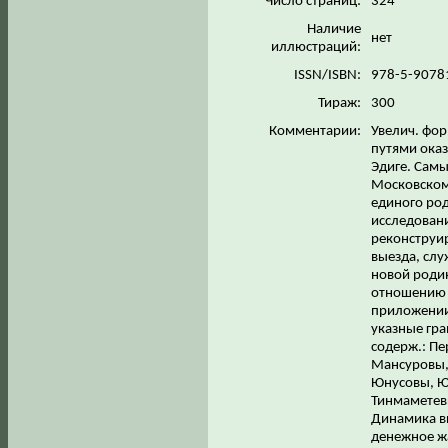
Число страниц:
324
Наличие
нет
иллюстраций:
ISSN/ISBN:
978-5-9078
Тираж:
300
Комментарии:
Увелич. фор
путями оказ
Эдиге. Самы
Московском 
единого род
исследовани
реконструир
выезда, слу
новой роди
отношению 
приложении
указные гра
содерж.: Пе
Мансуровы,
Юнусовы, Ю
Тинмаметевы
Динамика вы
денежное ж