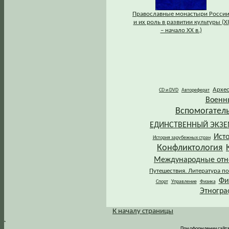
Православные монастыри Росси
и их роль в развитии культуры (XI
– начало XX в.)
Архе
CD и DVD
Автореферат
Военн
Вспомогател
ЕДИНСТВЕННЫЙ ЭКЗ
Ист
История зарубежных стран
Конфликтология
Международные от
Путешествия. Литература по
Фи
Спорт
Управление
Физика
Этногра
К началу страницы
.
При оформлении сайта