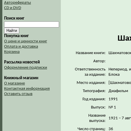
Авторефераты
CD и DVD
Поиск книг
Покупка книг
Шах
О цене и ценности книг
Оплата и доставка
Корзина
Название книги:
Шахматовск
Автор:
Рассылка новостей
Оформление подписки
Ответственность
Непериод. и
за издание:
Блока
Книжный магазин
Место издания:
[Шахматов
О магазине
Контактная информация
Типография:
Диафильм
Оставить отзыв
Год издания:
1991
Выпуск:
№ 1
Название
1921 – 7 ав
выпуска:
Число страниц:
36