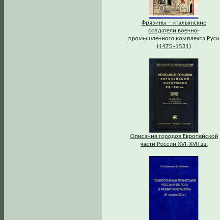
Фрязины – итальянские
создатели военно-
промышленного комплекса Руси
(1475–1531)
Описания городов Европейской
части России XVI–XVII вв.