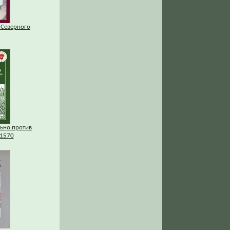
 Северного
льно против
1570