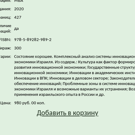
рафия:
МБА
дания:
2020
раниц:
427
личие
да
аций:
/ISBN:
978-5-89282-989-2
Тираж:
300
арии:
Состояние хорошее. Комплексный анализ системы инновацио
экономики Израиля. Из содерж.: Культура как фактор формир
развития инновационной экономики; Государственные структ
инновационной экономики; Инновации в академических инсти
Инновации в ВПК; Инновации в деловом секторе; Законодател
обеспечение инноваций; Проблемные зоны в системе иннова
экономики Израиля и возможные варианты их устранения; В
применения израильского опыта в России и др.
Цена:
980 руб. 00 коп.
Добавить в корзину