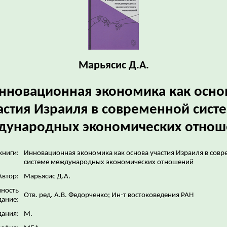
Марьясис Д.А.
нновационная экономика как осно
астия Израиля в современной сист
дународных экономических отнош
книги:
Инновационная экономика как основа участия Израиля в сов
системе международных экономических отношений
Автор:
Марьясис Д.А.
нность
Отв. ред. А.В. Федорченко; Ин-т востоковедения РАН
дание:
дания:
М.