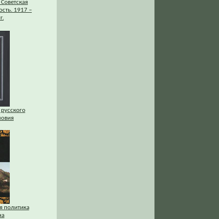
 Советская
сть. 1917 –
г.
 русского
ловия
я политика
на