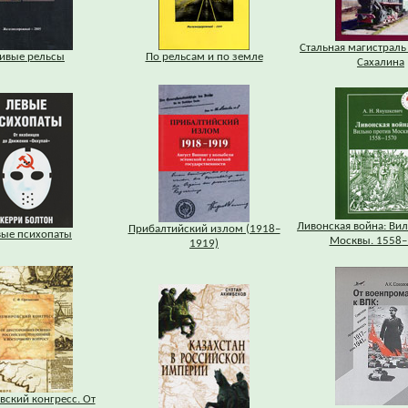
Стальная магистраль
ивые рельсы
По рельсам и по земле
Сахалина
Ливонская война: Ви
Прибалтийский излом (1918–
вые психопаты
Москвы. 1558–
1919)
ский конгресс. От