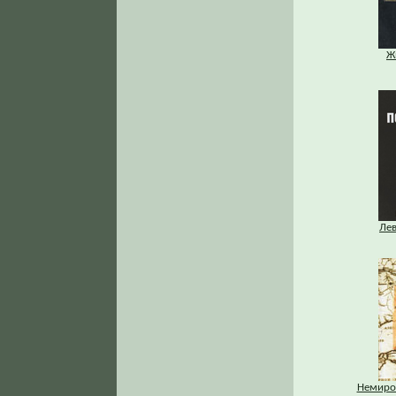
Ж
Ле
Немиров