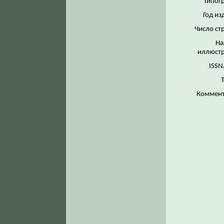
Типог
Год из
Число ст
На
иллюстр
ISSN
Коммент