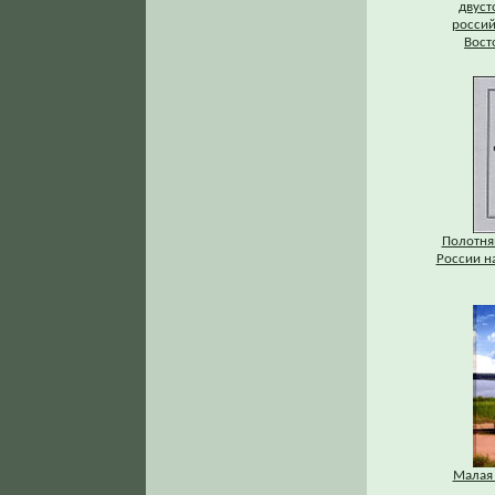
двуст
россий
Вост
Полотня
России на
Малая 