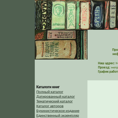
Про
неф
Наш адрес:
Мо
Проезд:
метр
График работ
Каталоги книг
Полный каталог
Датированный каталог
Тематический каталог
Каталог авторов
Букинистическое издание
Единственный экземпляр