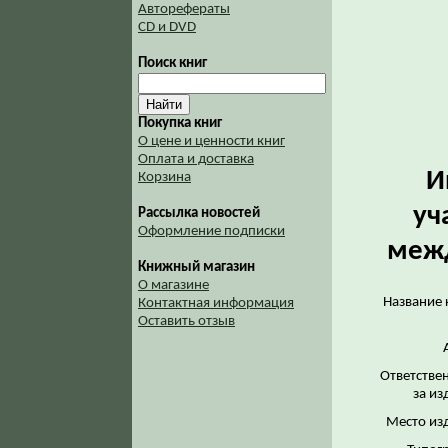
Авторефераты
CD и DVD
Поиск книг
Покупка книг
О цене и ценности книг
Оплата и доставка
И
Корзина
уч
Рассылка новостей
Оформление подписки
меж
Книжный магазин
О магазине
Название 
Контактная информация
Оставить отзыв
Ответстве
за из
Место из