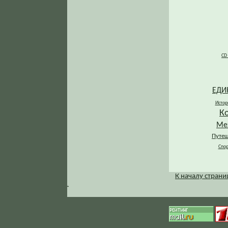
CD
ЕДИ
Истор
К
Ме
Путеш
Спор
К началу стран
.