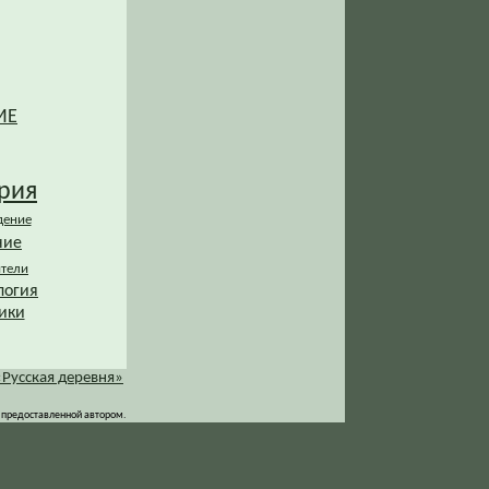
ИЕ
рия
дение
ние
ители
логия
ики
«Русская деревня»
 предоставленной автором.