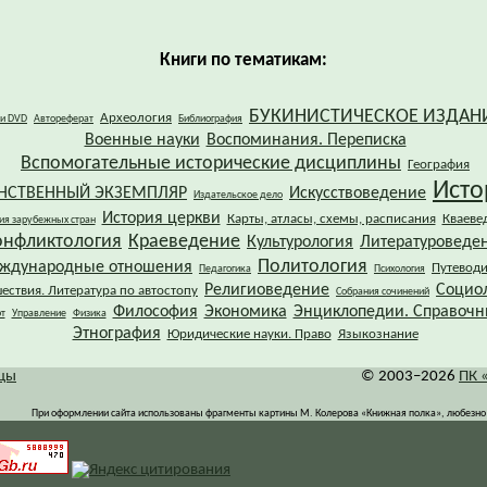
Книги по тематикам:
БУКИНИСТИЧЕСКОЕ ИЗДАН
Археология
 и DVD
Автореферат
Библиография
Военные науки
Воспоминания. Переписка
Вспомогательные исторические дисциплины
География
Исто
НСТВЕННЫЙ ЭКЗЕМПЛЯР
Искусствоведение
Издательское дело
История церкви
Карты, атласы, схемы, расписания
Кваеве
ия зарубежных стран
онфликтология
Краеведение
Культурология
Литературоведе
Политология
ждународные отношения
Путевод
Педагогика
Психология
Религиоведение
Социо
ествия. Литература по автостопу
Собрания сочинений
Философия
Экономика
Энциклопедии. Справочн
т
Управление
Физика
Этнография
Юридические науки. Право
Языкознание
ицы
© 2003–2026
ПК 
При оформлении сайта использованы фрагменты картины М. Колерова «Книжная полка», любезно