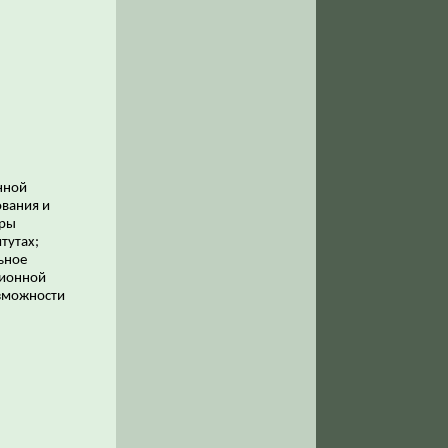
нной
ования и
уры
тутах;
ьное
ционной
озможности