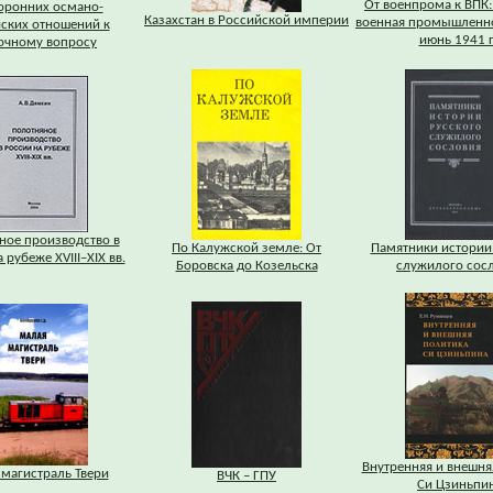
От военпрома к ВПК:
оронних османо-
Казахстан в Российской империи
военная промышленно
ских отношений к
июнь 1941 г
очному вопросу
ное производство в
По Калужской земле: От
Памятники истории
 рубеже XVIII–XIX вв.
Боровска до Козельска
служилого сос
Внутренняя и внешня
магистраль Твери
ВЧК – ГПУ
Си Цзиньпи