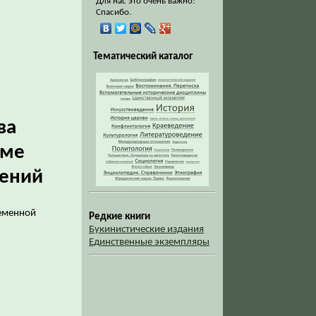
Для нас это очень важно!
Спасибо.
Тематический каталог
ва
еме
ений
ременной
Редкие книги
Букинистические издания
Единственные экземпляры