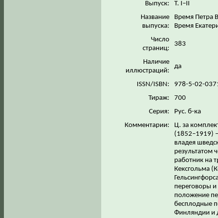
Выпуск:
Т. I–II
Название
Время Петра Ве
выпуска:
Время Екатери
Число
383
страниц:
Наличие
да
иллюстраций:
ISSN/ISBN:
978-5-02-037
Тираж:
700
Серия:
Рус. б-ка
Комментарии:
Ц. за комплек
(1852–1919) –
владея шведс
результатом ч
работник на т
Кексгольма (
Гельсингфорса
переговоры и 
положение пе
бесплодные пе
Финляндии и д