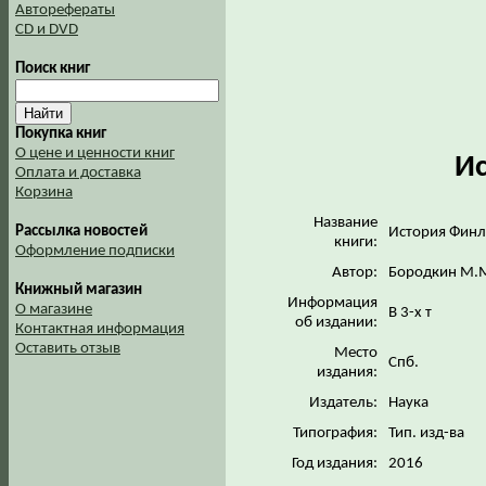
Авторефераты
CD и DVD
Поиск книг
Покупка книг
О цене и ценности книг
И
Оплата и доставка
Корзина
Название
Рассылка новостей
История Фин
книги:
Оформление подписки
Автор:
Бородкин М.
Книжный магазин
Информация
О магазине
В 3-х т
об издании:
Контактная информация
Оставить отзыв
Место
Спб.
издания:
Издатель:
Наука
Типография:
Тип. изд-ва
Год издания:
2016