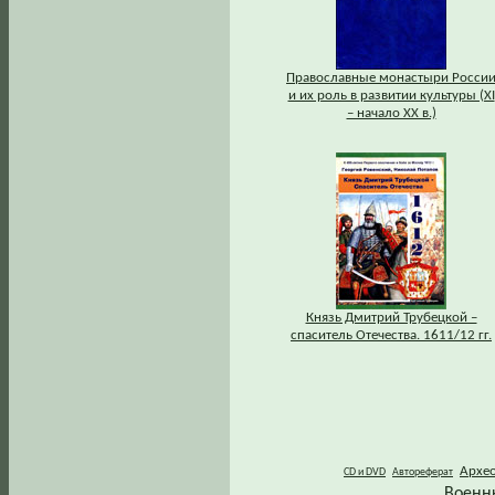
Православные монастыри Росси
и их роль в развитии культуры (XI
– начало XX в.)
Князь Дмитрий Трубецкой –
спаситель Отечества. 1611/12 гг.
Архе
CD и DVD
Автореферат
Военн