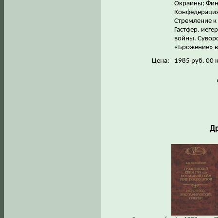
Окраины; Финл
Конфедерация
Стремление к
Гастфер. иеге
войны. Суворов
«Брожение» в
Цена:
1985 руб. 00 
Др